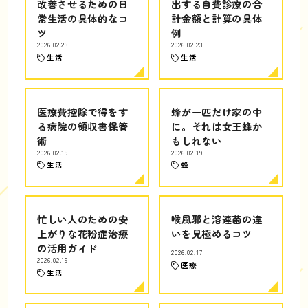
改善させるための日
出する自費診療の合
常生活の具体的なコ
計金額と計算の具体
ツ
例
2026.02.23
2026.02.23
生活
生活
医療費控除で得をす
蜂が一匹だけ家の中
る病院の領収書保管
に。それは女王蜂か
術
もしれない
2026.02.19
2026.02.19
生活
蜂
忙しい人のための安
喉風邪と溶連菌の違
上がりな花粉症治療
いを見極めるコツ
の活用ガイド
2026.02.17
2026.02.19
医療
生活