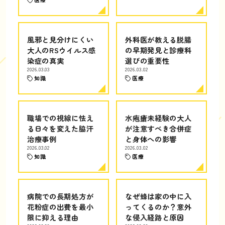
風邪と見分けにくい
外科医が教える脱腸
大人のRSウイルス感
の早期発見と診療科
染症の真実
選びの重要性
2026.03.03
2026.03.02
知識
医療
職場での視線に怯え
水疱瘡未経験の大人
る日々を変えた脇汗
が注意すべき合併症
治療事例
と身体への影響
2026.03.02
2026.03.02
知識
医療
病院での長期処方が
なぜ蜂は家の中に入
花粉症の出費を最小
ってくるのか？意外
限に抑える理由
な侵入経路と原因