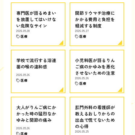
専門医が語るめまい
関節リウマチ治療に
を放置してはいけな
かかる費用と負担を
い危険なサイン
軽減する制度
2026.05.28
2026.05.27
医療
医療
学校で流行する溶連
小児科医が語るりん
菌の喉の違和感
ご病のかゆみを悪化
させないための注意
2026.05.26
2026.05.26
医療
医療
大人がりんご病にか
肛門外科の看護師が
かった時の猛烈なか
教えるおしりからの
ゆみと関節の痛み
出血で慌てないため
の心得
2026.05.26
2026.05.25
医療