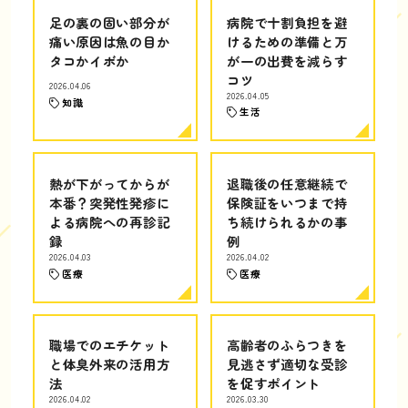
足の裏の固い部分が
病院で十割負担を避
痛い原因は魚の目か
けるための準備と万
タコかイボか
が一の出費を減らす
コツ
2026.04.06
2026.04.05
知識
生活
熱が下がってからが
退職後の任意継続で
本番？突発性発疹に
保険証をいつまで持
よる病院への再診記
ち続けられるかの事
録
例
2026.04.03
2026.04.02
医療
医療
職場でのエチケット
高齢者のふらつきを
と体臭外来の活用方
見逃さず適切な受診
法
を促すポイント
2026.04.02
2026.03.30