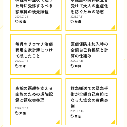
た時に受診するべき
受けて大人の重症化
診療科の優先順位
を防ぐための助恵
2026.07.22
2026.07.21
知識
知識
毎月のリウマチ治療
医療保険未加入時の
費用を家計簿につけ
全額自己負担額と計
て感じたこと
算の仕組み
2026.07.19
2026.07.18
生活
知識
高齢の両親を支える
救急搬送での緊急手
家族のための通院記
術が全額自己負担に
録と領収書整理
なった場合の費用事
例
2026.07.17
2026.07.14
知識
生活