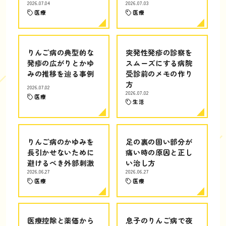
2026.07.04
2026.07.03
医療
医療
りんご病の典型的な
突発性発疹の診察を
発疹の広がりとかゆ
スムーズにする病院
みの推移を辿る事例
受診前のメモの作り
方
2026.07.02
2026.07.02
医療
生活
りんご病のかゆみを
足の裏の固い部分が
長引かせないために
痛い時の原因と正し
避けるべき外部刺激
い治し方
2026.06.27
2026.06.27
医療
医療
医療控除と薬価から
息子のりんご病で夜