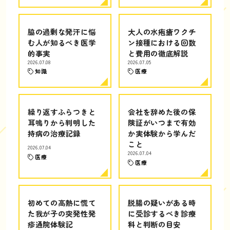
脇の過剰な発汗に悩
大人の水疱瘡ワクチ
む人が知るべき医学
ン接種における回数
的事実
と費用の徹底解説
2026.07.08
2026.07.05
知識
医療
繰り返すふらつきと
会社を辞めた後の保
耳鳴りから判明した
険証がいつまで有効
持病の治療記録
か実体験から学んだ
こと
2026.07.04
2026.07.04
医療
医療
初めての高熱に慌て
脱腸の疑いがある時
た我が子の突発性発
に受診するべき診療
疹通院体験記
科と判断の目安