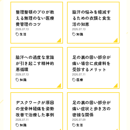
整理整頓のプロが教
脇汗の悩みを軽減す
える無理のない医療
るための衣類と食生
費管理のコツ
活の知恵
2026.07.13
2026.07.13
生活
知識
脇汗への過度な意識
足の裏の固い部分が
が引き起こす精神的
痛い場合に皮膚科を
悪循環
受診するメリット
2026.07.13
2026.07.11
知識
医療
デスクワークが原因
足の裏の固い部分が
の坐骨神経痛を姿勢
痛い症状と歩き方の
改善で治療した事例
密接な関係
2026.07.11
2026.07.09
知識
生活