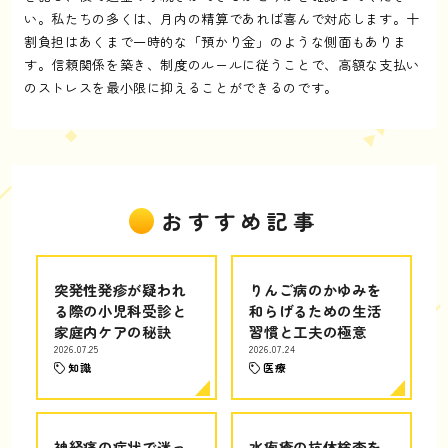
い。私たちの多くは、月内の精算であれば喜んで対応します。十
割負担はあくまで一時的な「預かり金」のような側面もありま
す。信頼関係を築き、制度のルールに従うことで、高額な支払い
のストレスを最小限に抑えることができるのです。
おすすめ記事
突発性発疹が疑われ
りんご病のかゆみを
る際の小児科受診と
和らげるための生活
家庭内ケアの秘訣
習慣と工夫の極意
2026.07.25
2026.07.24
知識
医療
神経痛の症状で迷っ
水疱瘡の抗体検査を