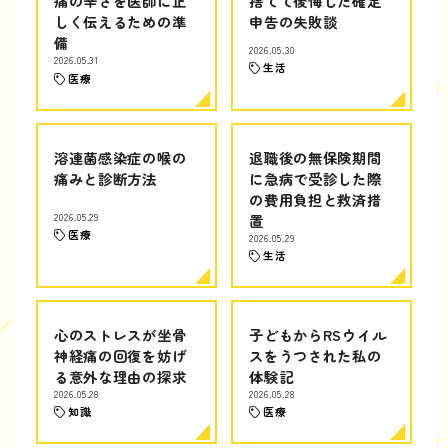
痛の辛さを医師に正
捨てて後悔した確定
しく伝えるための準
申告の失敗談
備
2026.05.30
2026.05.31
生活
医療
溶連菌感染症の喉の
退職後の無保険期間
痛みと診断方法
に急病で受診した際
の費用負担と救済措
2026.05.29
置
医療
2026.05.29
生活
心のストレスが坐骨
子どもからRSウイル
神経痛の回復を妨げ
スをうつされた私の
る意外な理由の探求
体験記
2026.05.28
2026.05.28
知識
医療