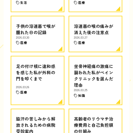
生活
医療
子供の溶連菌で喉が
溶連菌の喉の痛みが
腫れた日の記録
消えた後の注意点
2026.03.30
2026.03.27
医療
医療
足の付け根に違和感
坐骨神経痛の激痛に
を感じた私が外科の
襲われた私がペイン
門を叩くまで
クリニックを選んだ
理由
2026.03.26
2026.03.25
医療
知識
脇汗の苦しみから解
高齢者のリウマチ治
放されるための病院
療費用と自己負担額
受診案内
の仕組み