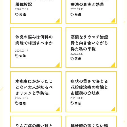
服体験記
療法の真実と効果
2026.03.18
2026.03.17
知識
知識
体臭の悩みは何科の
高額なリウマチ治療
病院で相談すべきか
費と向き合いながら
得た私の平穏
2026.03.17
2026.03.17
知識
医療
水疱瘡にかかったこ
症状の重さで決まる
とない大人が知るべ
花粉症治療の病院と
きリスクと予防法
市販薬の分岐点
2026.03.15
2026.03.14
医療
生活
りんご病の赤い頬と
排便時の痛くない鮮