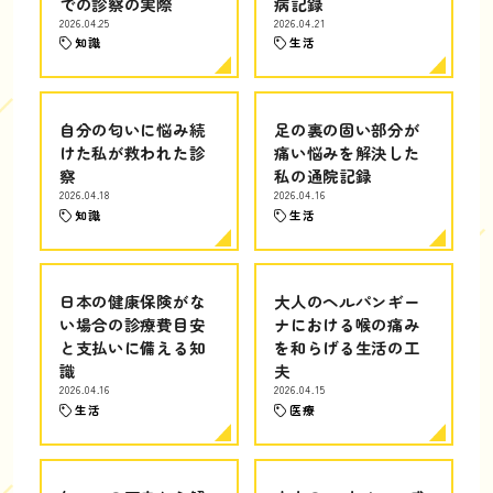
での診察の実際
病記録
2026.04.25
2026.04.21
知識
生活
自分の匂いに悩み続
足の裏の固い部分が
けた私が救われた診
痛い悩みを解決した
察
私の通院記録
2026.04.18
2026.04.16
知識
生活
日本の健康保険がな
大人のヘルパンギー
い場合の診療費目安
ナにおける喉の痛み
と支払いに備える知
を和らげる生活の工
識
夫
2026.04.16
2026.04.15
生活
医療