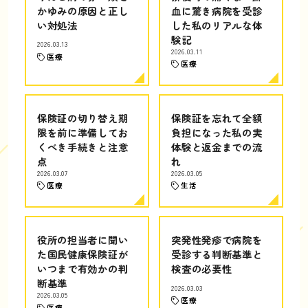
かゆみの原因と正し
血に驚き病院を受診
い対処法
した私のリアルな体
験記
2026.03.13
2026.03.11
医療
医療
保険証の切り替え期
保険証を忘れて全額
限を前に準備してお
負担になった私の実
くべき手続きと注意
体験と返金までの流
点
れ
2026.03.07
2026.03.05
医療
生活
役所の担当者に聞い
突発性発疹で病院を
た国民健康保険証が
受診する判断基準と
いつまで有効かの判
検査の必要性
断基準
2026.03.03
2026.03.05
医療
医療