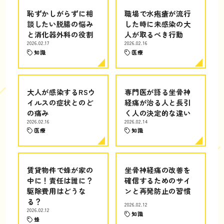
恥ずかしがらずに相
職場で水疱瘡が流行
談したい脱腸の悩み
した時に未感染の大
と消化器外科の役割
人が取るべき行動
2026.02.17
2026.02.16
知識
医療
大人が感染するRSウ
専門医が語る坐骨神
イルスの症状とのど
経痛が治る人と長引
の痛み
く人の決定的な違い
2026.02.16
2026.02.14
医療
知識
賃貸物件で蜂が家の
坐骨神経痛の改善を
中に！責任は誰に？
確信するためのサイ
駆除費用はどうな
ンと再発防止の習慣
る？
2026.02.12
2026.02.12
知識
蜂