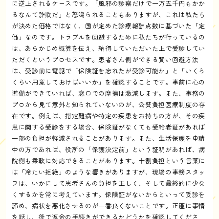
に逆上されるケースです。「風邪の診察だけで一万五千円もかか
るなんて詐欺だ」と怒鳴られることもありますが、これは私たち
が決めた価格ではなく、国が定めた診療報酬点数に基づいた「定
価」なのです。トラブルを回避するために私たちが行っているの
は、あらかじめ概算を伝え、納得していただいた上で受診してい
ただくというプロセスです。患者さん側ができる賢い回避方法
は、受診前に電話で「保険証を忘れたが受診可能か」と「いくら
くらい用意しておけばいいか」を確認することです。事前に心の
準備ができていれば、窓口での摩擦は激減します。また、事務の
プロから見て意外と知られていないのが、公費負担医療制度の存
在です。例えば、指定難病や特定の疾患をお持ちの方が、その疾
患に関する受診をする場合、保険証がなくても受給者証があれば
一部の負担が軽減されることがあります。また、生活保護を申請
中の方であれば、役所の「保護決定前」という証明があれば、病
院側も柔軟に対応できることがあります。十割負担という言葉に
は「冷たい拒絶」のような響きがありますが、現場の事務スタッ
フは、いかにして患者さんの負担を正しく、そして最終的に少な
くするかを常に考えています。保険証がないからといって受診を
諦め、病状を悪化させるのが一番良くないことです。正直に事情
を話し、後で返金の手続きができるかどうかを確認してくださ