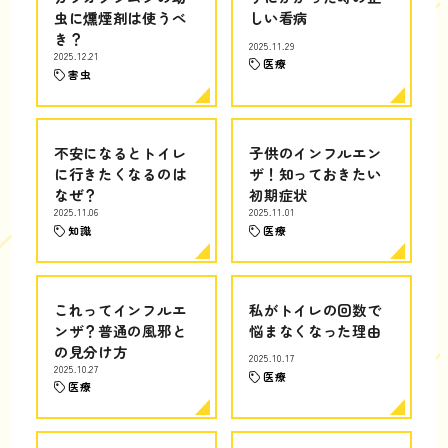
虫に燻煙剤は使うべ
しい看病
き？
2025.11.29
2025.12.21
医療
害虫
不安になるとトイレ
子供のインフルエン
に行きたくなるのは
ザ！知っておきたい
なぜ？
初期症状
2025.11.06
2025.11.01
知識
医療
これってインフルエ
私がトイレの回数で
ンザ？普通の風邪と
悩まなくなった理由
の見分け方
2025.10.17
2025.10.27
医療
医療