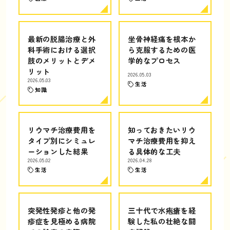
最新の脱腸治療と外
坐骨神経痛を根本か
科手術における選択
ら克服するための医
肢のメリットとデメ
学的なプロセス
リット
2026.05.03
2026.05.03
生活
知識
リウマチ治療費用を
知っておきたいリウ
タイプ別にシミュレ
マチ治療費用を抑え
ーションした結果
る具体的な工夫
2026.05.02
2026.04.28
生活
生活
突発性発疹と他の発
三十代で水疱瘡を経
疹症を見極める病院
験した私の壮絶な闘