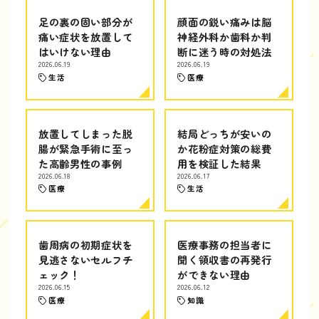
足の裏の固い部分が
顔面の鋭い痛みは脳
痛い症状を放置して
神経外科か歯科か判
はいけない理由
断に迷う時の対処法
2026.06.19
2026.06.19
生活
医療
放置してしまった脱
結局どっちが安いの
腸が緊急手術に至っ
か花粉症対策の総費
た高齢男性の事例
用を検証した結果
2026.06.18
2026.06.17
医療
生活
歯周病の初期症状を
医療事務の担当者に
見逃さないセルフチ
聞く領収書の再発行
ェック！
ができない理由
2026.06.15
2026.06.12
医療
知識