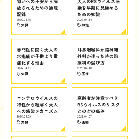
匂いへの不安から解
大人のRSウイルス感
放されるための通院
染を早期に見極める
記録
ための知識
2026.04.15
2026.04.14
知識
知識
専門医に聞く大人の
耳鼻咽喉科か脳神経
水疱瘡が子供より重
外科か迷った時の診
症化する理由
療科の選び方
2026.04.11
2026.04.10
知識
医療
エンテロウイルスの
高齢者が注意すべき
特性から紐解く大人
RSウイルスのリスク
への感染メカニズム
とのどの痛み
2026.04.09
2026.04.07
知識
医療