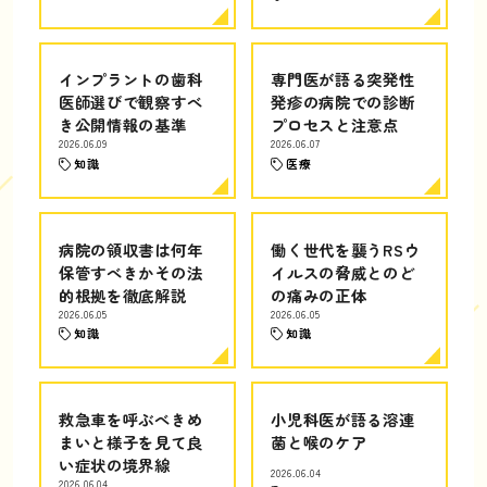
インプラントの歯科
専門医が語る突発性
医師選びで観察すべ
発疹の病院での診断
き公開情報の基準
プロセスと注意点
2026.06.09
2026.06.07
知識
医療
病院の領収書は何年
働く世代を襲うRSウ
保管すべきかその法
イルスの脅威とのど
的根拠を徹底解説
の痛みの正体
2026.06.05
2026.06.05
知識
知識
救急車を呼ぶべきめ
小児科医が語る溶連
まいと様子を見て良
菌と喉のケア
い症状の境界線
2026.06.04
2026.06.04