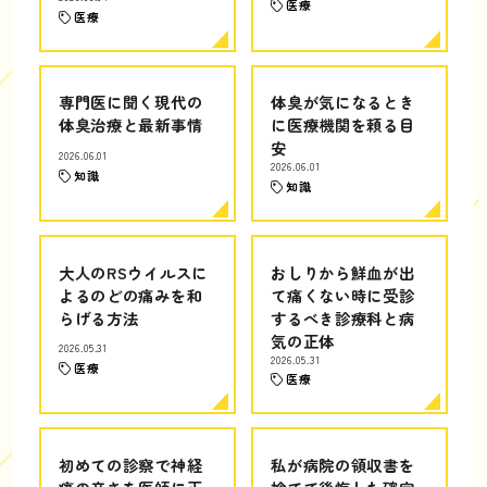
医療
医療
専門医に聞く現代の
体臭が気になるとき
体臭治療と最新事情
に医療機関を頼る目
安
2026.06.01
2026.06.01
知識
知識
大人のRSウイルスに
おしりから鮮血が出
よるのどの痛みを和
て痛くない時に受診
らげる方法
するべき診療科と病
気の正体
2026.05.31
2026.05.31
医療
医療
初めての診察で神経
私が病院の領収書を