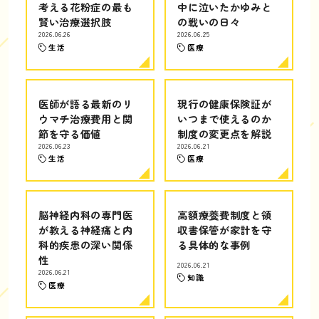
考える花粉症の最も
中に泣いたかゆみと
賢い治療選択肢
の戦いの日々
2026.06.26
2026.06.25
生活
医療
医師が語る最新のリ
現行の健康保険証が
ウマチ治療費用と関
いつまで使えるのか
節を守る価値
制度の変更点を解説
2026.06.23
2026.06.21
生活
医療
脳神経内科の専門医
高額療養費制度と領
が教える神経痛と内
収書保管が家計を守
科的疾患の深い関係
る具体的な事例
性
2026.06.21
2026.06.21
知識
医療