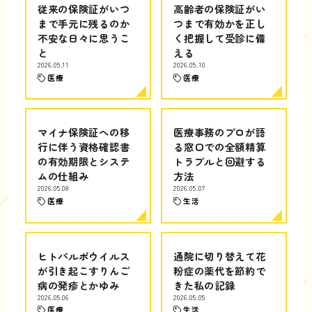
従来の保険証がいつ
高齢者の保険証がい
まで手元に残るのか
つまで有効かを正し
不安な日々に思うこ
く把握して受診に備
と
える
2026.05.11
2026.05.10
医療
医療
マイナ保険証への移
医療事務のプロが語
行に伴う資格確認書
る窓口での全額精算
の有効期限とシステ
トラブルと回避する
ムの仕組み
方法
2026.05.08
2026.05.07
医療
生活
ヒトパルボウイルス
通院に切り替えて花
が引き起こすりんご
粉症の薬代を節約で
病の発疹とかゆみ
きた私の記録
2026.05.06
2026.05.05
医療
生活