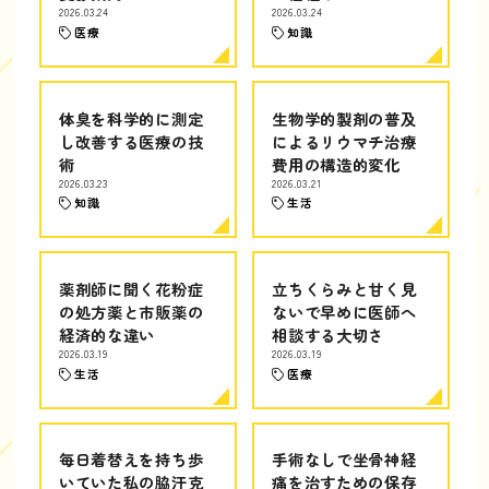
2026.03.24
2026.03.24
医療
知識
体臭を科学的に測定
生物学的製剤の普及
し改善する医療の技
によるリウマチ治療
術
費用の構造的変化
2026.03.23
2026.03.21
知識
生活
薬剤師に聞く花粉症
立ちくらみと甘く見
の処方薬と市販薬の
ないで早めに医師へ
経済的な違い
相談する大切さ
2026.03.19
2026.03.19
生活
医療
毎日着替えを持ち歩
手術なしで坐骨神経
いていた私の脇汗克
痛を治すための保存