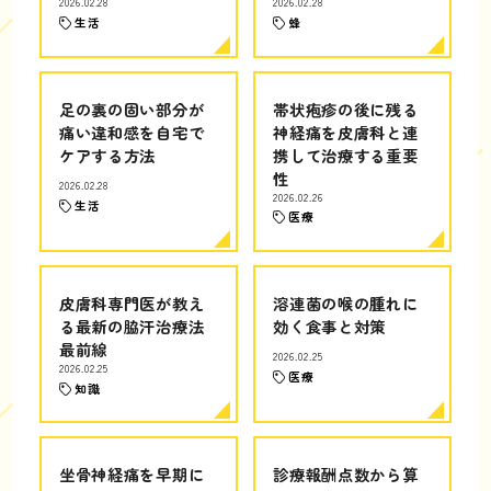
2026.02.28
2026.02.28
生活
蜂
足の裏の固い部分が
帯状疱疹の後に残る
痛い違和感を自宅で
神経痛を皮膚科と連
ケアする方法
携して治療する重要
性
2026.02.28
2026.02.26
生活
医療
皮膚科専門医が教え
溶連菌の喉の腫れに
る最新の脇汗治療法
効く食事と対策
最前線
2026.02.25
2026.02.25
医療
知識
坐骨神経痛を早期に
診療報酬点数から算