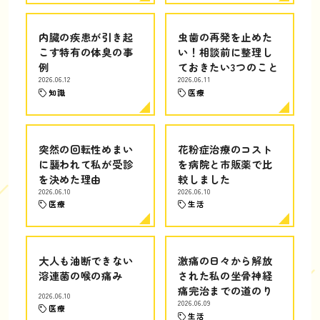
内臓の疾患が引き起
虫歯の再発を止めた
こす特有の体臭の事
い！相談前に整理し
例
ておきたい3つのこと
2026.06.12
2026.06.11
知識
医療
突然の回転性めまい
花粉症治療のコスト
に襲われて私が受診
を病院と市販薬で比
を決めた理由
較しました
2026.06.10
2026.06.10
医療
生活
大人も油断できない
激痛の日々から解放
溶連菌の喉の痛み
された私の坐骨神経
痛完治までの道のり
2026.06.10
2026.06.09
医療
生活