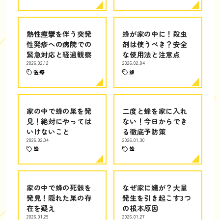
熱性痙攣を伴う突発
蜂が家の中に！殺虫
性発疹への病院での
剤は使うべき？安全
緊急対応と経過観察
な使用法と注意点
2026.02.12
2026.02.04
医療
蜂
家の中で蜂の巣を発
二度と蜂を家に入れ
見！絶対にやっては
ない！今日からでき
いけないこと
る徹底予防策
2026.02.04
2026.01.30
蜂
蜂
家の中で蜂の死骸を
なぜ家に蟻が？大量
発見！隠れた巣の存
発生を引き起こす3つ
在を疑え
の根本原因
2026.01.29
2026.01.27