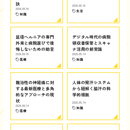
訣
2026.05.16
2026.05.18
生活
知識
鼠径ヘルニアの専門
デジタル時代の病院
外来と病院選びで後
領収書保管とスキャ
悔しないための助言
ナ活用の新常識
2026.05.15
2026.05.14
医療
知識
難治性の神経痛に対
人体の発汗システム
する最新医療と多角
から紐解く脇汗の科
的なアプローチの現
学的根拠
状
2026.05.14
2026.05.14
知識
医療