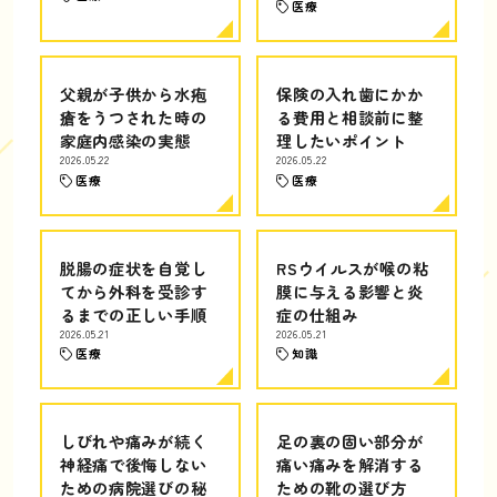
医療
父親が子供から水疱
保険の入れ歯にかか
瘡をうつされた時の
る費用と相談前に整
家庭内感染の実態
理したいポイント
2026.05.22
2026.05.22
医療
医療
脱腸の症状を自覚し
RSウイルスが喉の粘
てから外科を受診す
膜に与える影響と炎
るまでの正しい手順
症の仕組み
2026.05.21
2026.05.21
医療
知識
しびれや痛みが続く
足の裏の固い部分が
神経痛で後悔しない
痛い痛みを解消する
ための病院選びの秘
ための靴の選び方