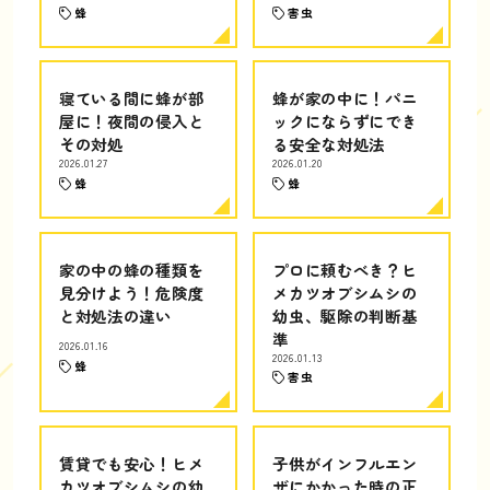
蜂
害虫
寝ている間に蜂が部
蜂が家の中に！パニ
屋に！夜間の侵入と
ックにならずにでき
その対処
る安全な対処法
2026.01.27
2026.01.20
蜂
蜂
家の中の蜂の種類を
プロに頼むべき？ヒ
見分けよう！危険度
メカツオブシムシの
と対処法の違い
幼虫、駆除の判断基
準
2026.01.16
2026.01.13
蜂
害虫
賃貸でも安心！ヒメ
子供がインフルエン
カツオブシムシの幼
ザにかかった時の正