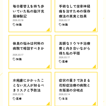
毎日着替えを持ち歩
手術なしで坐骨神経
いていた私の脇汗克
痛を治すための保存
服体験記
療法の真実と効果
2026.03.18
2026.03.17
知識
知識
体臭の悩みは何科の
高額なリウマチ治療
病院で相談すべきか
費と向き合いながら
得た私の平穏
2026.03.17
2026.03.17
知識
医療
水疱瘡にかかったこ
症状の重さで決まる
とない大人が知るべ
花粉症治療の病院と
きリスクと予防法
市販薬の分岐点
2026.03.15
2026.03.14
医療
生活