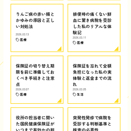
りんご病の赤い頬と
排便時の痛くない鮮
かゆみの原因と正し
血に驚き病院を受診
い対処法
した私のリアルな体
験記
2026.03.13
2026.03.11
医療
医療
保険証の切り替え期
保険証を忘れて全額
限を前に準備してお
負担になった私の実
くべき手続きと注意
体験と返金までの流
点
れ
2026.03.07
2026.03.05
医療
生活
役所の担当者に聞い
突発性発疹で病院を
た国民健康保険証が
受診する判断基準と
いつまで有効かの判
検査の必要性