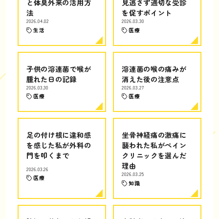
と体臭外来の活用方
見逃さず適切な受診
法
を促すポイント
2026.04.02
2026.03.30
生活
医療
子供の溶連菌で喉が
溶連菌の喉の痛みが
腫れた日の記録
消えた後の注意点
2026.03.30
2026.03.27
医療
医療
足の付け根に違和感
坐骨神経痛の激痛に
を感じた私が外科の
襲われた私がペイン
門を叩くまで
クリニックを選んだ
理由
2026.03.26
2026.03.25
医療
知識