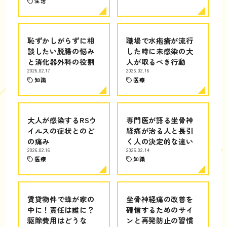
生活
恥ずかしがらずに相
職場で水疱瘡が流行
談したい脱腸の悩み
した時に未感染の大
と消化器外科の役割
人が取るべき行動
2026.02.17
2026.02.16
知識
医療
大人が感染するRSウ
専門医が語る坐骨神
イルスの症状とのど
経痛が治る人と長引
の痛み
く人の決定的な違い
2026.02.16
2026.02.14
医療
知識
賃貸物件で蜂が家の
坐骨神経痛の改善を
中に！責任は誰に？
確信するためのサイ
駆除費用はどうな
ンと再発防止の習慣