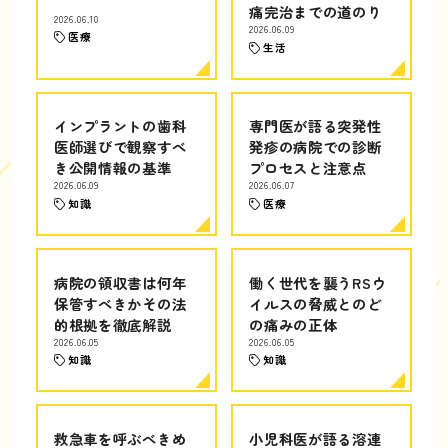
痛完治までの道のり
2026.06.10
2026.06.09
医療
生活
インプラントの歯科
専門医が語る突発性
医師選びで観察すべ
発疹の病院での診断
き公開情報の基準
プロセスと注意点
2026.06.09
2026.06.07
知識
医療
病院の領収書は何年
働く世代を襲うRSウ
保管すべきかその法
イルスの脅威とのど
的根拠を徹底解説
の痛みの正体
2026.06.05
2026.06.05
知識
知識
救急車を呼ぶべきめ
小児科医が語る溶連