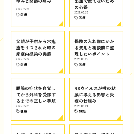
ゆみと関節の痛み
出血で慌てないため
の心得
2026.05.26
2026.05.25
医療
医療
父親が子供から水疱
保険の入れ歯にかか
瘡をうつされた時の
る費用と相談前に整
家庭内感染の実態
理したいポイント
2026.05.22
2026.05.22
医療
医療
脱腸の症状を自覚し
RSウイルスが喉の粘
てから外科を受診す
膜に与える影響と炎
るまでの正しい手順
症の仕組み
2026.05.21
2026.05.21
医療
知識