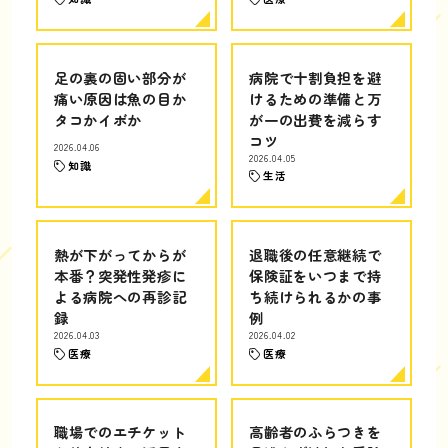
足の裏の固い部分が
病院で十割負担を避
痛い原因は魚の目か
けるための準備と万
タコかイボか
が一の出費を減らす
コツ
2026.04.06
2026.04.05
知識
生活
熱が下がってからが
退職後の任意継続で
本番？突発性発疹に
保険証をいつまで持
よる病院への再診記
ち続けられるかの事
録
例
2026.04.03
2026.04.02
医療
医療
職場でのエチケット
高齢者のふらつきを