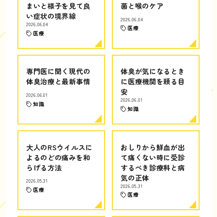
まいと様子を見て良
菌と喉のケア
い症状の境界線
2026.06.04
2026.06.04
医療
医療
専門医に聞く現代の
体臭が気になるとき
体臭治療と最新事情
に医療機関を頼る目
安
2026.06.01
2026.06.01
知識
知識
大人のRSウイルスに
おしりから鮮血が出
よるのどの痛みを和
て痛くない時に受診
らげる方法
するべき診療科と病
気の正体
2026.05.31
2026.05.31
医療
医療