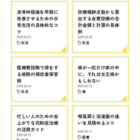
坐骨神経痛を早期に
診療報酬点数から算
改善させるための日
出する自費診療の合
常生活の具体的なコ
計金額と計算の具体
ツ
例
2026.02.23
2026.02.23
生活
生活
医療費控除で得をす
蜂が一匹だけ家の中
る病院の領収書保管
に。それは女王蜂か
術
もしれない
2026.02.19
2026.02.19
生活
蜂
忙しい人のための安
喉風邪と溶連菌の違
上がりな花粉症治療
いを見極めるコツ
の活用ガイド
2026.02.17
2026.02.19
医療