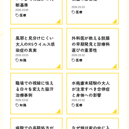
断基準
2026.03.03
2026.03.05
医療
医療
風邪と見分けにくい
外科医が教える脱腸
大人のRSウイルス感
の早期発見と診療科
染症の真実
選びの重要性
2026.03.03
2026.03.02
知識
医療
職場での視線に怯え
水疱瘡未経験の大人
る日々を変えた脇汗
が注意すべき合併症
治療事例
と身体への影響
2026.03.02
2026.03.02
知識
医療
病院での長期処方が
なぜ蜂は家の中に入