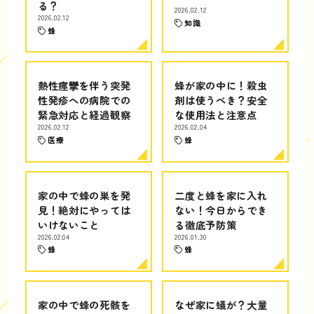
る？
2026.02.12
2026.02.12
知識
蜂
熱性痙攣を伴う突発
蜂が家の中に！殺虫
性発疹への病院での
剤は使うべき？安全
緊急対応と経過観察
な使用法と注意点
2026.02.12
2026.02.04
医療
蜂
家の中で蜂の巣を発
二度と蜂を家に入れ
見！絶対にやっては
ない！今日からでき
いけないこと
る徹底予防策
2026.02.04
2026.01.30
蜂
蜂
家の中で蜂の死骸を
なぜ家に蟻が？大量