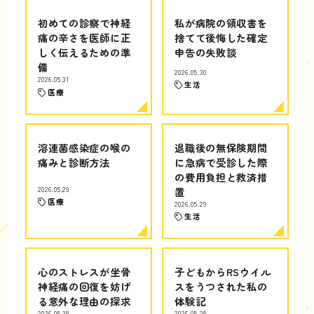
初めての診察で神経
私が病院の領収書を
痛の辛さを医師に正
捨てて後悔した確定
しく伝えるための準
申告の失敗談
備
2026.05.30
2026.05.31
生活
医療
溶連菌感染症の喉の
退職後の無保険期間
痛みと診断方法
に急病で受診した際
の費用負担と救済措
2026.05.29
置
医療
2026.05.29
生活
心のストレスが坐骨
子どもからRSウイル
神経痛の回復を妨げ
スをうつされた私の
る意外な理由の探求
体験記
2026.05.28
2026.05.28