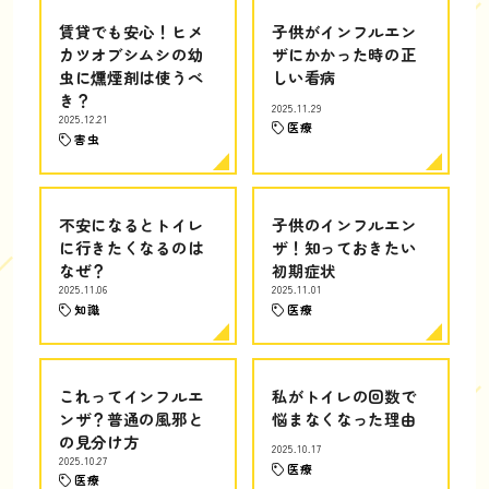
賃貸でも安心！ヒメ
子供がインフルエン
カツオブシムシの幼
ザにかかった時の正
虫に燻煙剤は使うべ
しい看病
き？
2025.11.29
2025.12.21
医療
害虫
不安になるとトイレ
子供のインフルエン
に行きたくなるのは
ザ！知っておきたい
なぜ？
初期症状
2025.11.06
2025.11.01
知識
医療
これってインフルエ
私がトイレの回数で
ンザ？普通の風邪と
悩まなくなった理由
の見分け方
2025.10.17
2025.10.27
医療
医療