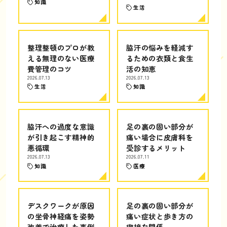
知識
生活
整理整頓のプロが教
脇汗の悩みを軽減す
える無理のない医療
るための衣類と食生
費管理のコツ
活の知恵
2026.07.13
2026.07.13
生活
知識
脇汗への過度な意識
足の裏の固い部分が
が引き起こす精神的
痛い場合に皮膚科を
悪循環
受診するメリット
2026.07.13
2026.07.11
知識
医療
デスクワークが原因
足の裏の固い部分が
の坐骨神経痛を姿勢
痛い症状と歩き方の
改善で治療した事例
密接な関係