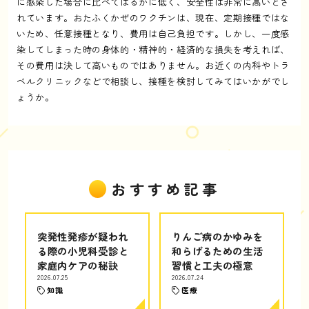
に感染した場合に比べてはるかに低く、安全性は非常に高いとさ
れています。おたふくかぜのワクチンは、現在、定期接種ではな
いため、任意接種となり、費用は自己負担です。しかし、一度感
染してしまった時の身体的・精神的・経済的な損失を考えれば、
その費用は決して高いものではありません。お近くの内科やトラ
ベルクリニックなどで相談し、接種を検討してみてはいかがでし
ょうか。
おすすめ記事
突発性発疹が疑われ
りんご病のかゆみを
る際の小児科受診と
和らげるための生活
家庭内ケアの秘訣
習慣と工夫の極意
2026.07.25
2026.07.24
知識
医療