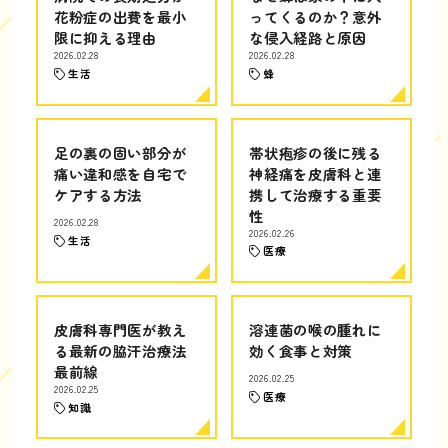
花粉症の出費を最小
ってくるのか？意外
限に抑える理由
な侵入経路と原因
2026.02.28
2026.02.28
生活
蜂
足の裏の固い部分が
帯状疱疹の後に残る
痛い違和感を自宅で
神経痛を皮膚科と連
ケアする方法
携して治療する重要
性
2026.02.28
2026.02.26
生活
医療
皮膚科専門医が教え
溶連菌の喉の腫れに
る最新の脇汗治療法
効く食事と対策
最前線
2026.02.25
2026.02.25
医療
知識