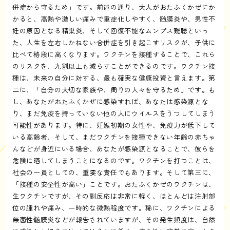
併症から守るため」です。前述の通り、大人がおたふくかぜにか
かると、高熱や激しい痛みで重症化しやすく、髄膜炎や、男性不
妊の原因となる精巣炎、そして回復不能なムンプス難聴といっ
た、人生を左右しかねない合併症を引き起こすリスクが、子供に
比べて格段に高くなります。ワクチンを接種することで、これら
のリスクを、九割以上も減らすことができるのです。ワクチン接
種は、未来の自分に対する、最も確実な健康投資と言えます。第
二に、「自分の大切な家族や、周りの人々を守るため」です。も
し、あなたがおたふくかぜに感染すれば、あなたは感染源とな
り、まだ免疫を持っていない他の人にウイルスをうつしてしまう
可能性があります。特に、妊娠初期の女性や、免疫力が低下して
いる高齢者、そして、まだワクチンを接種できない年齢の赤ちゃ
んなどが身近にいる場合、あなたが感染源となることで、彼らを
危険に晒してしまうことになるのです。ワクチンを打つことは、
社会の一員としての、重要な責任でもあります。そして第三に、
「接種の安全性が高い」ことです。おたふくかぜのワクチンは、
生ワクチンですが、その副反応は非常に軽く、ほとんどは注射部
位の腫れや痛み、一時的な微熱程度です。稀に、ワクチンによる
無菌性髄膜炎などが報告されていますが、その発生頻度は、自然