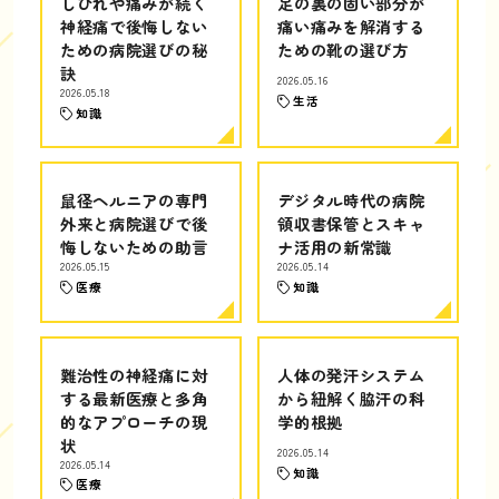
しびれや痛みが続く
足の裏の固い部分が
神経痛で後悔しない
痛い痛みを解消する
ための病院選びの秘
ための靴の選び方
訣
2026.05.16
2026.05.18
生活
知識
鼠径ヘルニアの専門
デジタル時代の病院
外来と病院選びで後
領収書保管とスキャ
悔しないための助言
ナ活用の新常識
2026.05.15
2026.05.14
医療
知識
難治性の神経痛に対
人体の発汗システム
する最新医療と多角
から紐解く脇汗の科
的なアプローチの現
学的根拠
状
2026.05.14
2026.05.14
知識
医療