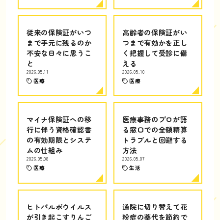
従来の保険証がいつ
高齢者の保険証がい
まで手元に残るのか
つまで有効かを正し
不安な日々に思うこ
く把握して受診に備
と
える
2026.05.11
2026.05.10
医療
医療
マイナ保険証への移
医療事務のプロが語
行に伴う資格確認書
る窓口での全額精算
の有効期限とシステ
トラブルと回避する
ムの仕組み
方法
2026.05.08
2026.05.07
医療
生活
ヒトパルボウイルス
通院に切り替えて花
が引き起こすりんご
粉症の薬代を節約で