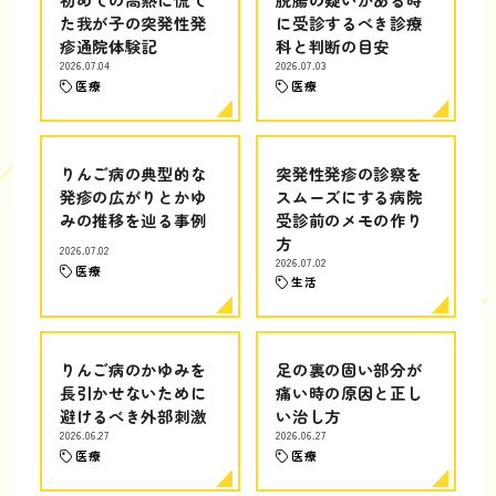
た我が子の突発性発
に受診するべき診療
疹通院体験記
科と判断の目安
2026.07.04
2026.07.03
医療
医療
りんご病の典型的な
突発性発疹の診察を
発疹の広がりとかゆ
スムーズにする病院
みの推移を辿る事例
受診前のメモの作り
方
2026.07.02
2026.07.02
医療
生活
りんご病のかゆみを
足の裏の固い部分が
長引かせないために
痛い時の原因と正し
避けるべき外部刺激
い治し方
2026.06.27
2026.06.27
医療
医療