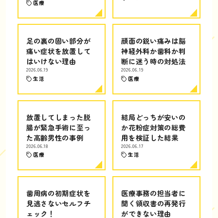
医療
足の裏の固い部分が
顔面の鋭い痛みは脳
痛い症状を放置して
神経外科か歯科か判
はいけない理由
断に迷う時の対処法
2026.06.19
2026.06.19
生活
医療
放置してしまった脱
結局どっちが安いの
腸が緊急手術に至っ
か花粉症対策の総費
た高齢男性の事例
用を検証した結果
2026.06.18
2026.06.17
医療
生活
歯周病の初期症状を
医療事務の担当者に
見逃さないセルフチ
聞く領収書の再発行
ェック！
ができない理由