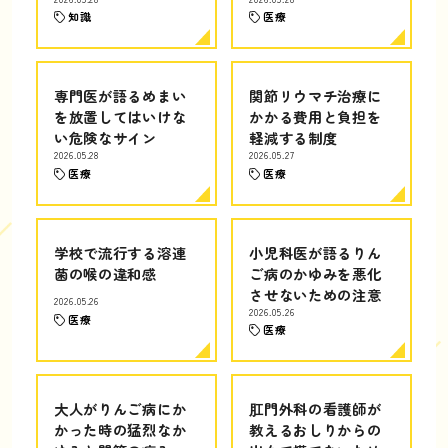
知識
医療
専門医が語るめまい
関節リウマチ治療に
を放置してはいけな
かかる費用と負担を
い危険なサイン
軽減する制度
2026.05.28
2026.05.27
医療
医療
学校で流行する溶連
小児科医が語るりん
菌の喉の違和感
ご病のかゆみを悪化
させないための注意
2026.05.26
2026.05.26
医療
医療
大人がりんご病にか
肛門外科の看護師が
かった時の猛烈なか
教えるおしりからの