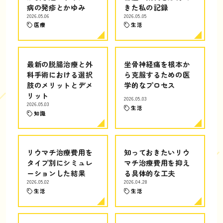
病の発疹とかゆみ
きた私の記録
2026.05.06
2026.05.05
医療
生活
最新の脱腸治療と外
坐骨神経痛を根本か
科手術における選択
ら克服するための医
肢のメリットとデメ
学的なプロセス
リット
2026.05.03
2026.05.03
生活
知識
リウマチ治療費用を
知っておきたいリウ
タイプ別にシミュレ
マチ治療費用を抑え
ーションした結果
る具体的な工夫
2026.05.02
2026.04.28
生活
生活