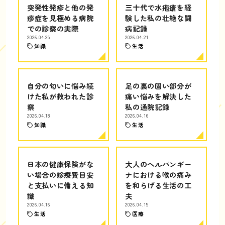
突発性発疹と他の発
三十代で水疱瘡を経
疹症を見極める病院
験した私の壮絶な闘
での診察の実際
病記録
2026.04.25
2026.04.21
知識
生活
自分の匂いに悩み続
足の裏の固い部分が
けた私が救われた診
痛い悩みを解決した
察
私の通院記録
2026.04.18
2026.04.16
知識
生活
日本の健康保険がな
大人のヘルパンギー
い場合の診療費目安
ナにおける喉の痛み
と支払いに備える知
を和らげる生活の工
識
夫
2026.04.16
2026.04.15
生活
医療