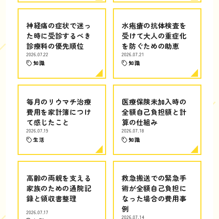
神経痛の症状で迷っ
水疱瘡の抗体検査を
た時に受診するべき
受けて大人の重症化
診療科の優先順位
を防ぐための助恵
2026.07.22
2026.07.21
知識
知識
毎月のリウマチ治療
医療保険未加入時の
費用を家計簿につけ
全額自己負担額と計
て感じたこと
算の仕組み
2026.07.19
2026.07.18
生活
知識
高齢の両親を支える
救急搬送での緊急手
家族のための通院記
術が全額自己負担に
録と領収書整理
なった場合の費用事
例
2026.07.17
2026.07.14