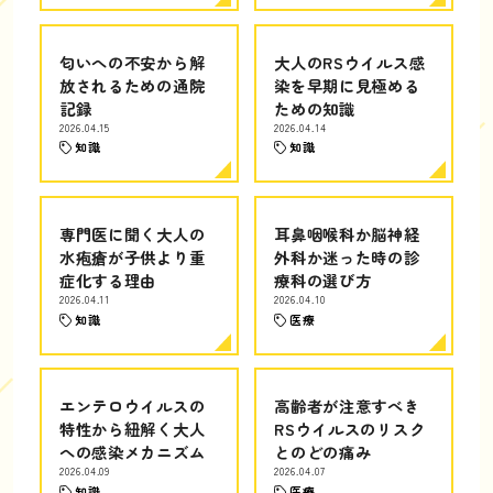
匂いへの不安から解
大人のRSウイルス感
放されるための通院
染を早期に見極める
記録
ための知識
2026.04.15
2026.04.14
知識
知識
専門医に聞く大人の
耳鼻咽喉科か脳神経
水疱瘡が子供より重
外科か迷った時の診
症化する理由
療科の選び方
2026.04.11
2026.04.10
知識
医療
エンテロウイルスの
高齢者が注意すべき
特性から紐解く大人
RSウイルスのリスク
への感染メカニズム
とのどの痛み
2026.04.09
2026.04.07
知識
医療