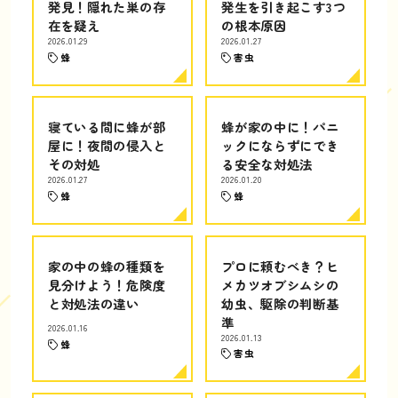
発見！隠れた巣の存
発生を引き起こす3つ
在を疑え
の根本原因
2026.01.29
2026.01.27
蜂
害虫
寝ている間に蜂が部
蜂が家の中に！パニ
屋に！夜間の侵入と
ックにならずにでき
その対処
る安全な対処法
2026.01.27
2026.01.20
蜂
蜂
家の中の蜂の種類を
プロに頼むべき？ヒ
見分けよう！危険度
メカツオブシムシの
と対処法の違い
幼虫、駆除の判断基
準
2026.01.16
2026.01.13
蜂
害虫