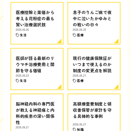
医療控除と薬価から
息子のりんご病で夜
考える花粉症の最も
中に泣いたかゆみと
賢い治療選択肢
の戦いの日々
2026.06.26
2026.06.25
生活
医療
医師が語る最新のリ
現行の健康保険証が
ウマチ治療費用と関
いつまで使えるのか
節を守る価値
制度の変更点を解説
2026.06.23
2026.06.21
生活
医療
脳神経内科の専門医
高額療養費制度と領
が教える神経痛と内
収書保管が家計を守
科的疾患の深い関係
る具体的な事例
性
2026.06.21
2026.06.21
知識