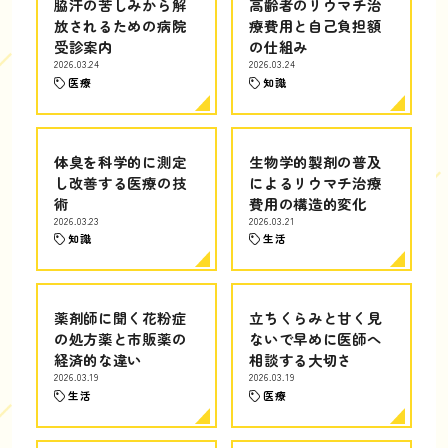
脇汗の苦しみから解
高齢者のリウマチ治
放されるための病院
療費用と自己負担額
受診案内
の仕組み
2026.03.24
2026.03.24
医療
知識
体臭を科学的に測定
生物学的製剤の普及
し改善する医療の技
によるリウマチ治療
術
費用の構造的変化
2026.03.23
2026.03.21
知識
生活
薬剤師に聞く花粉症
立ちくらみと甘く見
の処方薬と市販薬の
ないで早めに医師へ
経済的な違い
相談する大切さ
2026.03.19
2026.03.19
生活
医療