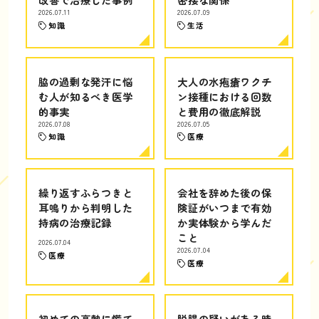
2026.07.11
2026.07.09
知識
生活
脇の過剰な発汗に悩
大人の水疱瘡ワクチ
む人が知るべき医学
ン接種における回数
的事実
と費用の徹底解説
2026.07.08
2026.07.05
知識
医療
繰り返すふらつきと
会社を辞めた後の保
耳鳴りから判明した
険証がいつまで有効
持病の治療記録
か実体験から学んだ
こと
2026.07.04
2026.07.04
医療
医療
初めての高熱に慌て
脱腸の疑いがある時