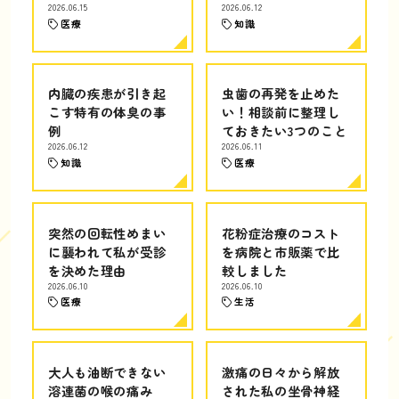
2026.06.15
2026.06.12
医療
知識
内臓の疾患が引き起
虫歯の再発を止めた
こす特有の体臭の事
い！相談前に整理し
例
ておきたい3つのこと
2026.06.12
2026.06.11
知識
医療
突然の回転性めまい
花粉症治療のコスト
に襲われて私が受診
を病院と市販薬で比
を決めた理由
較しました
2026.06.10
2026.06.10
医療
生活
大人も油断できない
激痛の日々から解放
溶連菌の喉の痛み
された私の坐骨神経