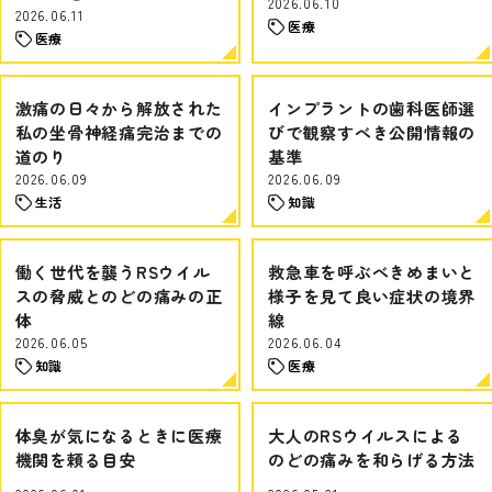
2026.06.10
2026.06.11
医療
医療
激痛の日々から解放された
インプラントの歯科医師選
私の坐骨神経痛完治までの
びで観察すべき公開情報の
道のり
基準
2026.06.09
2026.06.09
生活
知識
働く世代を襲うRSウイル
救急車を呼ぶべきめまいと
スの脅威とのどの痛みの正
様子を見て良い症状の境界
体
線
2026.06.05
2026.06.04
知識
医療
体臭が気になるときに医療
大人のRSウイルスによる
機関を頼る目安
のどの痛みを和らげる方法