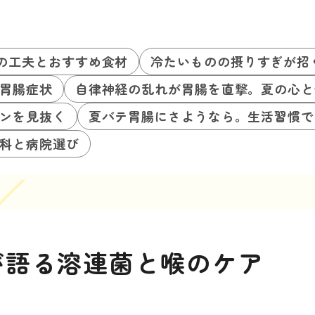
の工夫とおすすめ食材
冷たいものの摂りすぎが招
胃腸症状
自律神経の乱れが胃腸を直撃。夏の心と
ンを見抜く
夏バテ胃腸にさようなら。生活習慣で
科と病院選び
が語る溶連菌と喉のケア