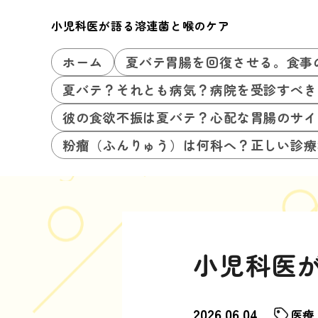
小児科医が語る溶連菌と喉のケア
ホーム
夏バテ胃腸を回復させる。食事
夏バテ？それとも病気？病院を受診すべき
彼の食欲不振は夏バテ？心配な胃腸のサイ
粉瘤（ふんりゅう）は何科へ？正しい診療
小児科医
2026.06.04
医療