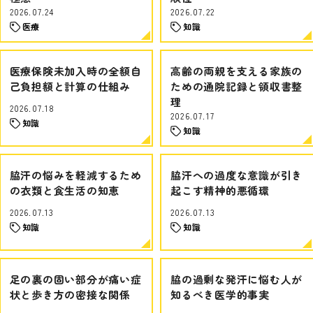
2026.07.24
2026.07.22
医療
知識
医療保険未加入時の全額自
高齢の両親を支える家族の
己負担額と計算の仕組み
ための通院記録と領収書整
理
2026.07.18
2026.07.17
知識
知識
脇汗の悩みを軽減するため
脇汗への過度な意識が引き
の衣類と食生活の知恵
起こす精神的悪循環
2026.07.13
2026.07.13
知識
知識
足の裏の固い部分が痛い症
脇の過剰な発汗に悩む人が
状と歩き方の密接な関係
知るべき医学的事実