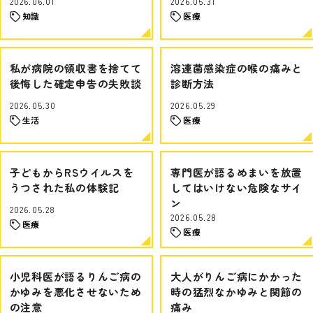
2026.06.01
2026.05.31
知識
医療
私が病院の領収書を捨てて
溶連菌感染症の喉の痛みと
後悔した確定申告の失敗談
診断方法
2026.05.30
2026.05.29
生活
医療
子どもからRSウイルスを
専門医が語るめまいを放置
うつされた私の体験記
してはいけない危険なサイ
ン
2026.05.28
2026.05.28
医療
医療
小児科医が語るりんご病の
大人がりんご病にかかった
かゆみを悪化させないため
時の猛烈なかゆみと関節の
の注意
痛み