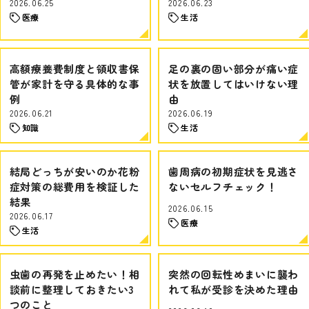
2026.06.25
2026.06.23
医療
生活
高額療養費制度と領収書保
足の裏の固い部分が痛い症
管が家計を守る具体的な事
状を放置してはいけない理
例
由
2026.06.21
2026.06.19
知識
生活
結局どっちが安いのか花粉
歯周病の初期症状を見逃さ
症対策の総費用を検証した
ないセルフチェック！
結果
2026.06.15
2026.06.17
医療
生活
虫歯の再発を止めたい！相
突然の回転性めまいに襲わ
談前に整理しておきたい3
れて私が受診を決めた理由
つのこと