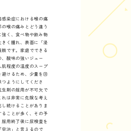
菌感染症における喉の痛
邪の喉の痛みとどう違う
に強く、食べ物や飲み物
大きく腫れ、表面に「浸
残骸です。家庭でできる
の、酸味の強いジュー
人肌程度の温度のスープ
を避けるため、少量を回
保つようにしてくださ
抗生剤の服用が不可欠で
これは非常に危険な考え
出し続けることがありま
することが多く、その予
、服用終了後に尿検査を
「完治」と言えるので