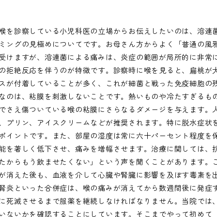
喉を診察している小児科医の立場からお伝えしたいのは、溶連
ミングの見極めについてです。お母さん方からよく「普通の風
受けますが、溶連菌による痛みは、炎症の範囲が局所的に非常
の拒絶反応を伴うのが特徴です。診察時に喉を見ると、扁桃が
スが付着していることが多く、これが細菌と戦った免疫細胞の
なのは、粘膜を刺激しないことです。熱いものや冷たすぎるも
でさえ傷ついている喉の粘膜にさらなるダメージを与えます。
、プリン、アイスクリームなどが推奨されます。特に脱水症状
ポイントです。また、部屋の湿度は常に六十パーセント程度を
能を著しく低下させ、痛みを増幅させます。治療に関しては、
たからもう飲ませたくない」という声を聞くことがあります。
が消えた後も、血液を介して心臓や腎臓に影響を及ぼす毒素を
腎炎といった合併症は、喉の痛みが消えてから数週間後に発症
に死滅させるまで服薬を継続しなければなりません。当院では
いないかを確認することにしています。そこまでやって初めて