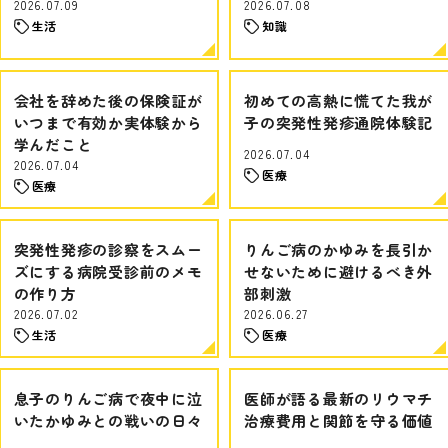
2026.07.09
2026.07.08
生活
知識
会社を辞めた後の保険証が
初めての高熱に慌てた我が
いつまで有効か実体験から
子の突発性発疹通院体験記
学んだこと
2026.07.04
2026.07.04
医療
医療
突発性発疹の診察をスムー
りんご病のかゆみを長引か
ズにする病院受診前のメモ
せないために避けるべき外
の作り方
部刺激
2026.07.02
2026.06.27
生活
医療
息子のりんご病で夜中に泣
医師が語る最新のリウマチ
いたかゆみとの戦いの日々
治療費用と関節を守る価値