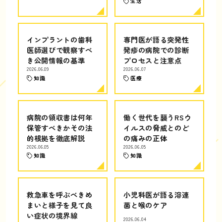
生活
インプラントの歯科
専門医が語る突発性
医師選びで観察すべ
発疹の病院での診断
き公開情報の基準
プロセスと注意点
2026.06.09
2026.06.07
知識
医療
病院の領収書は何年
働く世代を襲うRSウ
保管すべきかその法
イルスの脅威とのど
的根拠を徹底解説
の痛みの正体
2026.06.05
2026.06.05
知識
知識
救急車を呼ぶべきめ
小児科医が語る溶連
まいと様子を見て良
菌と喉のケア
い症状の境界線
2026.06.04