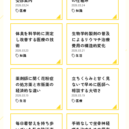
受診案内
の仕組み
2026.03.24
2026.03.24
医療
知識
体臭を科学的に測定
生物学的製剤の普及
し改善する医療の技
によるリウマチ治療
術
費用の構造的変化
2026.03.23
2026.03.21
知識
生活
薬剤師に聞く花粉症
立ちくらみと甘く見
の処方薬と市販薬の
ないで早めに医師へ
経済的な違い
相談する大切さ
2026.03.19
2026.03.19
生活
医療
毎日着替えを持ち歩
手術なしで坐骨神経