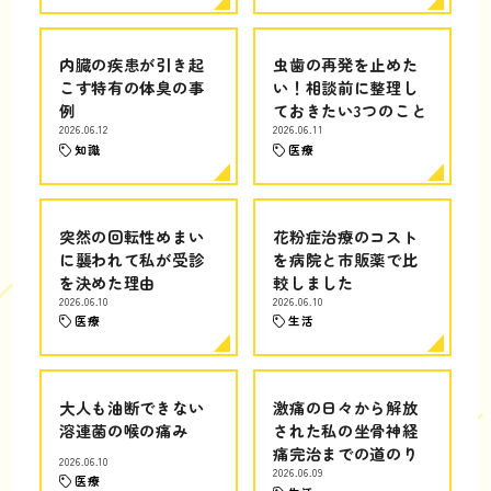
内臓の疾患が引き起
虫歯の再発を止めた
こす特有の体臭の事
い！相談前に整理し
例
ておきたい3つのこと
2026.06.12
2026.06.11
知識
医療
突然の回転性めまい
花粉症治療のコスト
に襲われて私が受診
を病院と市販薬で比
を決めた理由
較しました
2026.06.10
2026.06.10
医療
生活
大人も油断できない
激痛の日々から解放
溶連菌の喉の痛み
された私の坐骨神経
痛完治までの道のり
2026.06.10
2026.06.09
医療