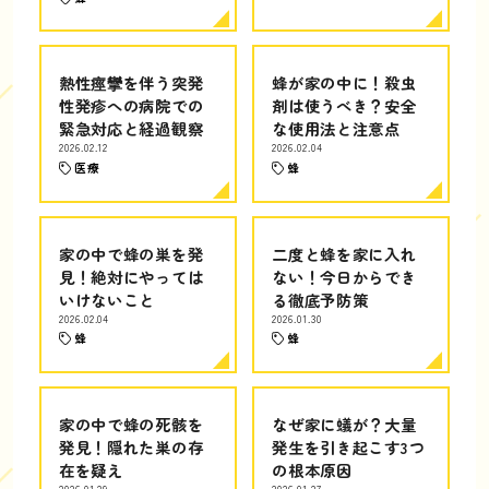
熱性痙攣を伴う突発
蜂が家の中に！殺虫
性発疹への病院での
剤は使うべき？安全
緊急対応と経過観察
な使用法と注意点
2026.02.12
2026.02.04
医療
蜂
家の中で蜂の巣を発
二度と蜂を家に入れ
見！絶対にやっては
ない！今日からでき
いけないこと
る徹底予防策
2026.02.04
2026.01.30
蜂
蜂
家の中で蜂の死骸を
なぜ家に蟻が？大量
発見！隠れた巣の存
発生を引き起こす3つ
在を疑え
の根本原因