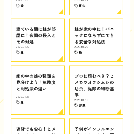
2026.01.29
2026.01.27
蜂
害虫
寝ている間に蜂が部
蜂が家の中に！パニ
屋に！夜間の侵入と
ックにならずにでき
その対処
る安全な対処法
2026.01.27
2026.01.20
蜂
蜂
家の中の蜂の種類を
プロに頼むべき？ヒ
見分けよう！危険度
メカツオブシムシの
と対処法の違い
幼虫、駆除の判断基
準
2026.01.16
2026.01.13
蜂
害虫
賃貸でも安心！ヒメ
子供がインフルエン