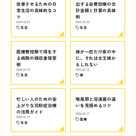
改善させるための日
出する自費診療の合
常生活の具体的なコ
計金額と計算の具体
ツ
例
2026.02.23
2026.02.23
生活
生活
医療費控除で得をす
蜂が一匹だけ家の中
る病院の領収書保管
に。それは女王蜂か
術
もしれない
2026.02.19
2026.02.19
生活
蜂
忙しい人のための安
喉風邪と溶連菌の違
上がりな花粉症治療
いを見極めるコツ
の活用ガイド
2026.02.17
2026.02.19
医療
生活