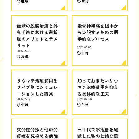
医療
生活
最新の脱腸治療と外
坐骨神経痛を根本か
科手術における選択
ら克服するための医
肢のメリットとデメ
学的なプロセス
リット
2026.05.03
2026.05.03
生活
知識
リウマチ治療費用を
知っておきたいリウ
タイプ別にシミュレ
マチ治療費用を抑え
ーションした結果
る具体的な工夫
2026.05.02
2026.04.28
生活
生活
突発性発疹と他の発
三十代で水疱瘡を経
疹症を見極める病院
験した私の壮絶な闘