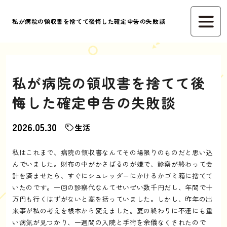
私が病院の領収書を捨てて後悔した確定申告の失敗談
私が病院の領収書を捨てて後
悔した確定申告の失敗談
2026.05.30
生活
私はこれまで、病院の領収書なんてその場限りのものだと思い込
んでいました。財布の中がかさばるのが嫌で、診察が終わって会
計を済ませたら、すぐにシュレッダーにかけるかゴミ箱に捨てて
いたのです。一回の診察代なんてせいぜい数千円だし、年間で十
万円も行くはずがないと高を括っていました。しかし、昨年の出
来事が私の考えを根本から変えました。夏の終わりに不運にも重
い病気が見つかり、一週間の入院と手術を余儀なくされたので