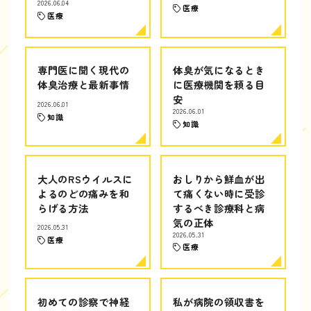
2026.06.04
医療
医療
専門医に聞く現代の
体臭が気になるとき
体臭治療と最新事情
に医療機関を頼る目
安
2026.06.01
2026.06.01
知識
知識
大人のRSウイルスに
おしりから鮮血が出
よるのどの痛みを和
て痛くない時に受診
らげる方法
するべき診療科と病
気の正体
2026.05.31
2026.05.31
医療
医療
初めての診察で神経
私が病院の領収書を