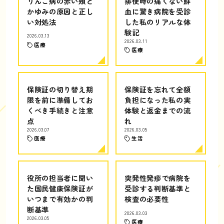
りんご病の赤い頬と
排便時の痛くない鮮
かゆみの原因と正し
血に驚き病院を受診
い対処法
した私のリアルな体
験記
2026.03.13
2026.03.11
医療
医療
保険証の切り替え期
保険証を忘れて全額
限を前に準備してお
負担になった私の実
くべき手続きと注意
体験と返金までの流
点
れ
2026.03.07
2026.03.05
医療
生活
役所の担当者に聞い
突発性発疹で病院を
た国民健康保険証が
受診する判断基準と
いつまで有効かの判
検査の必要性
断基準
2026.03.03
2026.03.05
医療