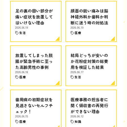
足の裏の固い部分が
顔面の鋭い痛みは脳
痛い症状を放置して
神経外科か歯科か判
はいけない理由
断に迷う時の対処法
2026.06.19
2026.06.19
生活
医療
放置してしまった脱
結局どっちが安いの
腸が緊急手術に至っ
か花粉症対策の総費
た高齢男性の事例
用を検証した結果
2026.06.18
2026.06.17
医療
生活
歯周病の初期症状を
医療事務の担当者に
見逃さないセルフチ
聞く領収書の再発行
ェック！
ができない理由
2026.06.15
2026.06.12
医療
知識