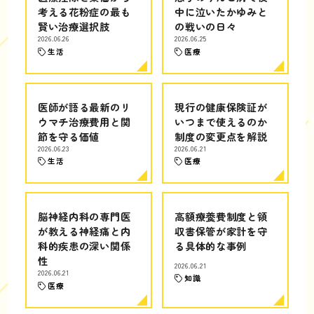
考える花粉症の最も
中に泣いたかゆみと
賢い治療選択肢
の戦いの日々
2026.06.26
2026.06.25
生活
医療
医師が語る最新のリ
現行の健康保険証が
ウマチ治療費用と関
いつまで使えるのか
節を守る価値
制度の変更点を解説
2026.06.23
2026.06.21
生活
医療
脳神経内科の専門医
高額療養費制度と領
が教える神経痛と内
収書保管が家計を守
科的疾患の深い関係
る具体的な事例
性
2026.06.21
2026.06.21
知識
医療