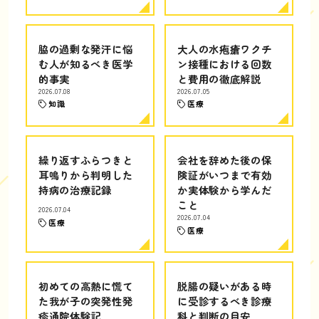
脇の過剰な発汗に悩
大人の水疱瘡ワクチ
む人が知るべき医学
ン接種における回数
的事実
と費用の徹底解説
2026.07.08
2026.07.05
知識
医療
繰り返すふらつきと
会社を辞めた後の保
耳鳴りから判明した
険証がいつまで有効
持病の治療記録
か実体験から学んだ
こと
2026.07.04
2026.07.04
医療
医療
初めての高熱に慌て
脱腸の疑いがある時
た我が子の突発性発
に受診するべき診療
疹通院体験記
科と判断の目安