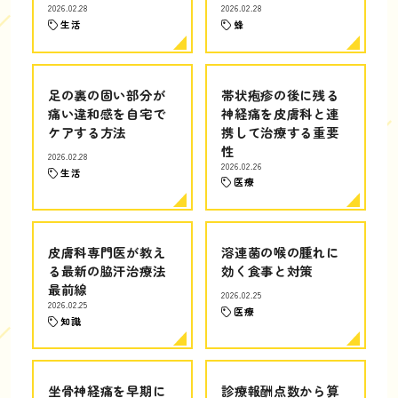
2026.02.28
2026.02.28
生活
蜂
足の裏の固い部分が
帯状疱疹の後に残る
痛い違和感を自宅で
神経痛を皮膚科と連
ケアする方法
携して治療する重要
性
2026.02.28
2026.02.26
生活
医療
皮膚科専門医が教え
溶連菌の喉の腫れに
る最新の脇汗治療法
効く食事と対策
最前線
2026.02.25
2026.02.25
医療
知識
坐骨神経痛を早期に
診療報酬点数から算