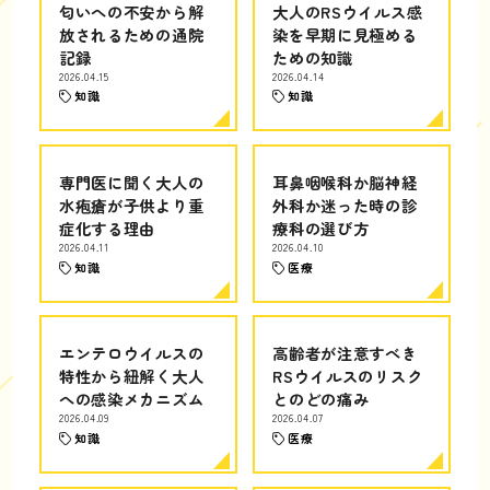
匂いへの不安から解
大人のRSウイルス感
放されるための通院
染を早期に見極める
記録
ための知識
2026.04.15
2026.04.14
知識
知識
専門医に聞く大人の
耳鼻咽喉科か脳神経
水疱瘡が子供より重
外科か迷った時の診
症化する理由
療科の選び方
2026.04.11
2026.04.10
知識
医療
エンテロウイルスの
高齢者が注意すべき
特性から紐解く大人
RSウイルスのリスク
への感染メカニズム
とのどの痛み
2026.04.09
2026.04.07
知識
医療