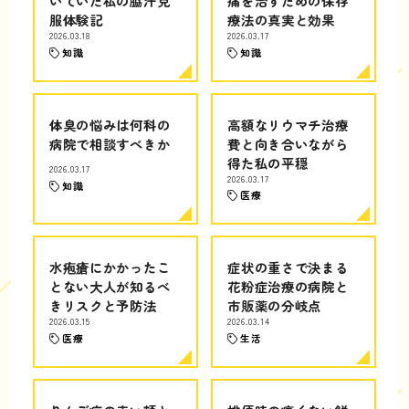
いていた私の脇汗克
痛を治すための保存
服体験記
療法の真実と効果
2026.03.18
2026.03.17
知識
知識
体臭の悩みは何科の
高額なリウマチ治療
病院で相談すべきか
費と向き合いながら
得た私の平穏
2026.03.17
2026.03.17
知識
医療
水疱瘡にかかったこ
症状の重さで決まる
とない大人が知るべ
花粉症治療の病院と
きリスクと予防法
市販薬の分岐点
2026.03.15
2026.03.14
医療
生活