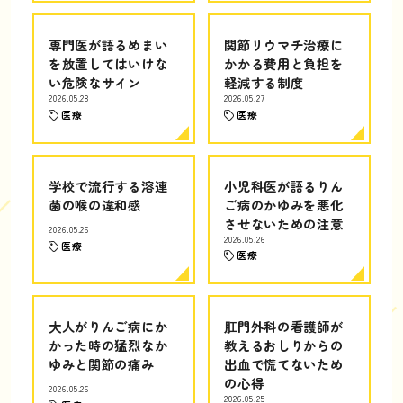
専門医が語るめまい
関節リウマチ治療に
を放置してはいけな
かかる費用と負担を
い危険なサイン
軽減する制度
2026.05.28
2026.05.27
医療
医療
学校で流行する溶連
小児科医が語るりん
菌の喉の違和感
ご病のかゆみを悪化
させないための注意
2026.05.26
2026.05.26
医療
医療
大人がりんご病にか
肛門外科の看護師が
かった時の猛烈なか
教えるおしりからの
ゆみと関節の痛み
出血で慌てないため
の心得
2026.05.26
2026.05.25