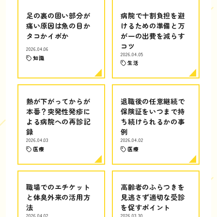
足の裏の固い部分が
病院で十割負担を避
痛い原因は魚の目か
けるための準備と万
タコかイボか
が一の出費を減らす
コツ
2026.04.06
2026.04.05
知識
生活
熱が下がってからが
退職後の任意継続で
本番？突発性発疹に
保険証をいつまで持
よる病院への再診記
ち続けられるかの事
録
例
2026.04.03
2026.04.02
医療
医療
職場でのエチケット
高齢者のふらつきを
と体臭外来の活用方
見逃さず適切な受診
法
を促すポイント
2026.04.02
2026.03.30