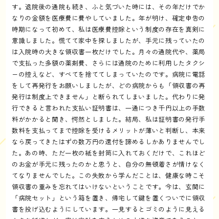
す。退院後の通院も続き、ふと気づいた時には、その年だけでか
なりの金額を医療費に費やしていました。年が明け、確定申告の
時期になって初めて、私は医療費控除という制度の存在を真剣に
意識しました。慌てて家中を探しましたが、手元に残っていたの
は入院時の大きな領収書一枚だけでした。月々の通院代や、薬局
で支払った多額の薬剤費、さらには通院のために利用したタクシ
ーの控えなど、すべてを捨ててしまっていたのです。病院に電話
をして再発行をお願いしましたが、どの病院からも「領収書の再
発行は制度上できません」と断られてしまいました。代わりに発
行できると言われた支払い証明書は、一通につき千円以上の手数
料がかかると聞き、愕然としました。結局、私は証明書の発行手
数料を支払ってまで控除を受けるメリットが薄いと判断し、本来
なら戻ってきたはずの数万円の還付を諦めるしかありませんでし
た。あの時、ただ一枚の紙を封筒に入れておくだけで、これほど
のお金が手元に残ったのかと思うと、自分の無頓着さが情けなく
てなりませんでした。この失敗から学んだことは、健康な時こそ
領収書の重みを忘れてはいけないということです。今は、玄関に
「病院セット」という箱を置き、帰宅して鍵を置くついでに領収
書を投げ込むようにしています。一見するとゴミのように見える