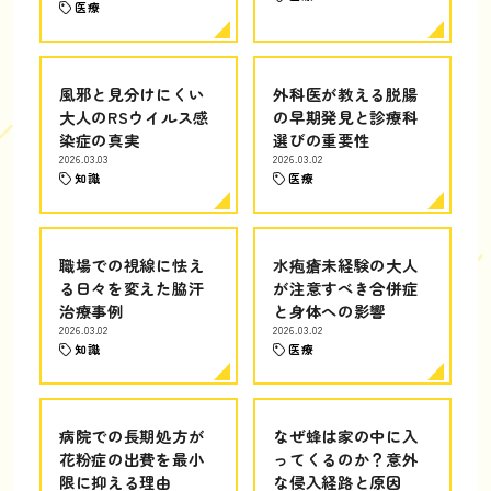
医療
風邪と見分けにくい
外科医が教える脱腸
大人のRSウイルス感
の早期発見と診療科
染症の真実
選びの重要性
2026.03.03
2026.03.02
知識
医療
職場での視線に怯え
水疱瘡未経験の大人
る日々を変えた脇汗
が注意すべき合併症
治療事例
と身体への影響
2026.03.02
2026.03.02
知識
医療
病院での長期処方が
なぜ蜂は家の中に入
花粉症の出費を最小
ってくるのか？意外
限に抑える理由
な侵入経路と原因