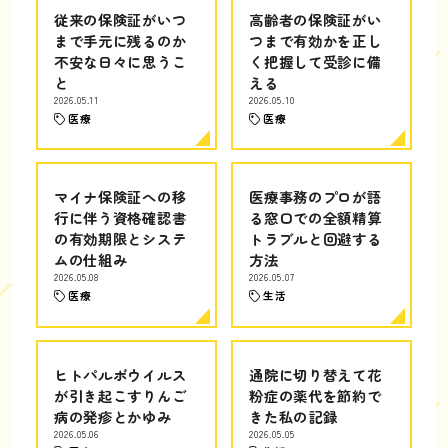
従来の保険証がいつ
高齢者の保険証がい
まで手元に残るのか
つまで有効かを正し
不安な日々に思うこ
く把握して受診に備
と
える
2026.05.11
2026.05.10
医療
医療
マイナ保険証への移
医療事務のプロが語
行に伴う資格確認書
る窓口での全額精算
の有効期限とシステ
トラブルと回避する
ムの仕組み
方法
2026.05.08
2026.05.07
医療
生活
ヒトパルボウイルス
通院に切り替えて花
が引き起こすりんご
粉症の薬代を節約で
病の発疹とかゆみ
きた私の記録
2026.05.06
2026.05.05