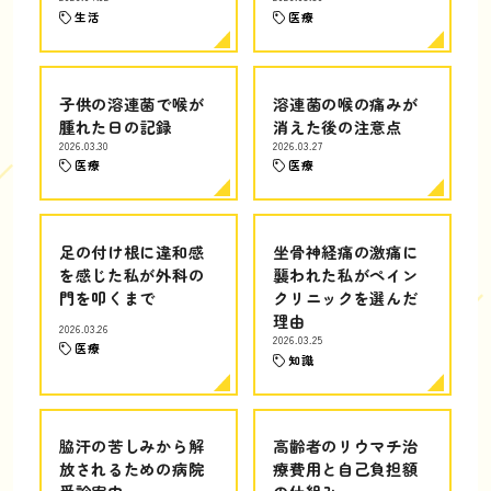
生活
医療
子供の溶連菌で喉が
溶連菌の喉の痛みが
腫れた日の記録
消えた後の注意点
2026.03.30
2026.03.27
医療
医療
足の付け根に違和感
坐骨神経痛の激痛に
を感じた私が外科の
襲われた私がペイン
門を叩くまで
クリニックを選んだ
理由
2026.03.26
2026.03.25
医療
知識
脇汗の苦しみから解
高齢者のリウマチ治
放されるための病院
療費用と自己負担額