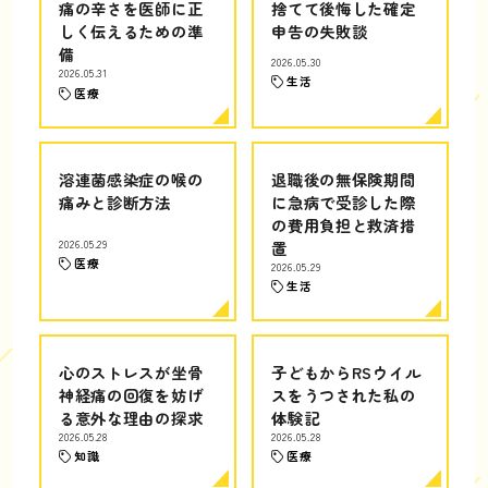
痛の辛さを医師に正
捨てて後悔した確定
しく伝えるための準
申告の失敗談
備
2026.05.30
2026.05.31
生活
医療
溶連菌感染症の喉の
退職後の無保険期間
痛みと診断方法
に急病で受診した際
の費用負担と救済措
2026.05.29
置
医療
2026.05.29
生活
心のストレスが坐骨
子どもからRSウイル
神経痛の回復を妨げ
スをうつされた私の
る意外な理由の探求
体験記
2026.05.28
2026.05.28
知識
医療