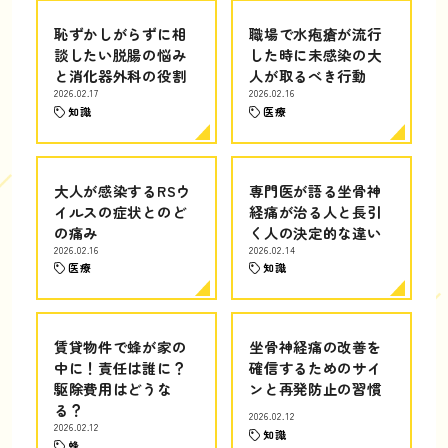
恥ずかしがらずに相
職場で水疱瘡が流行
談したい脱腸の悩み
した時に未感染の大
と消化器外科の役割
人が取るべき行動
2026.02.17
2026.02.16
知識
医療
大人が感染するRSウ
専門医が語る坐骨神
イルスの症状とのど
経痛が治る人と長引
の痛み
く人の決定的な違い
2026.02.16
2026.02.14
医療
知識
賃貸物件で蜂が家の
坐骨神経痛の改善を
中に！責任は誰に？
確信するためのサイ
駆除費用はどうな
ンと再発防止の習慣
る？
2026.02.12
2026.02.12
知識
蜂