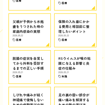
医療
医療
父親が子供から水疱
保険の入れ歯にかか
瘡をうつされた時の
る費用と相談前に整
家庭内感染の実態
理したいポイント
2026.05.22
2026.05.22
医療
医療
脱腸の症状を自覚し
RSウイルスが喉の粘
てから外科を受診す
膜に与える影響と炎
るまでの正しい手順
症の仕組み
2026.05.21
2026.05.21
医療
知識
しびれや痛みが続く
足の裏の固い部分が
神経痛で後悔しない
痛い痛みを解消する
ための病院選びの秘
ための靴の選び方