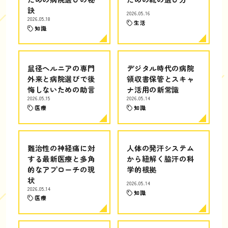
訣
2026.05.16
2026.05.18
生活
知識
鼠径ヘルニアの専門
デジタル時代の病院
外来と病院選びで後
領収書保管とスキャ
悔しないための助言
ナ活用の新常識
2026.05.15
2026.05.14
医療
知識
難治性の神経痛に対
人体の発汗システム
する最新医療と多角
から紐解く脇汗の科
的なアプローチの現
学的根拠
状
2026.05.14
2026.05.14
知識
医療