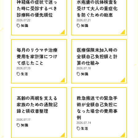
神経痛の症状で迷っ
水疱瘡の抗体検査を
た時に受診するべき
受けて大人の重症化
診療科の優先順位
を防ぐための助恵
2026.07.22
2026.07.21
知識
知識
毎月のリウマチ治療
医療保険未加入時の
費用を家計簿につけ
全額自己負担額と計
て感じたこと
算の仕組み
2026.07.19
2026.07.18
生活
知識
高齢の両親を支える
救急搬送での緊急手
家族のための通院記
術が全額自己負担に
録と領収書整理
なった場合の費用事
例
2026.07.17
2026.07.14
知識
生活