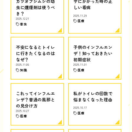
カツオブシムシの幼
ザにかかった時の正
虫に燻煙剤は使うべ
しい看病
き？
2025.11.29
2025.12.21
医療
害虫
不安になるとトイレ
子供のインフルエン
に行きたくなるのは
ザ！知っておきたい
なぜ？
初期症状
2025.11.06
2025.11.01
知識
医療
これってインフルエ
私がトイレの回数で
ンザ？普通の風邪と
悩まなくなった理由
の見分け方
2025.10.17
2025.10.27
医療
医療