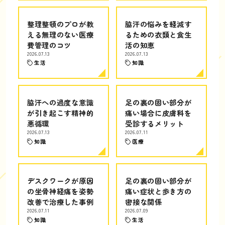
整理整頓のプロが教
脇汗の悩みを軽減す
える無理のない医療
るための衣類と食生
費管理のコツ
活の知恵
2026.07.13
2026.07.13
生活
知識
脇汗への過度な意識
足の裏の固い部分が
が引き起こす精神的
痛い場合に皮膚科を
悪循環
受診するメリット
2026.07.13
2026.07.11
知識
医療
デスクワークが原因
足の裏の固い部分が
の坐骨神経痛を姿勢
痛い症状と歩き方の
改善で治療した事例
密接な関係
2026.07.11
2026.07.09
知識
生活