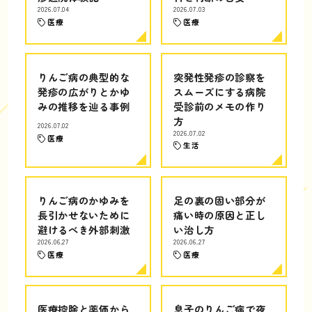
2026.07.04
2026.07.03
医療
医療
りんご病の典型的な
突発性発疹の診察を
発疹の広がりとかゆ
スムーズにする病院
みの推移を辿る事例
受診前のメモの作り
方
2026.07.02
2026.07.02
医療
生活
りんご病のかゆみを
足の裏の固い部分が
長引かせないために
痛い時の原因と正し
避けるべき外部刺激
い治し方
2026.06.27
2026.06.27
医療
医療
医療控除と薬価から
息子のりんご病で夜