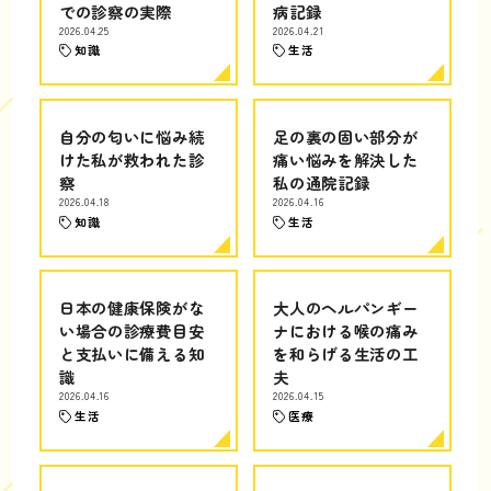
での診察の実際
病記録
2026.04.25
2026.04.21
知識
生活
自分の匂いに悩み続
足の裏の固い部分が
けた私が救われた診
痛い悩みを解決した
察
私の通院記録
2026.04.18
2026.04.16
知識
生活
日本の健康保険がな
大人のヘルパンギー
い場合の診療費目安
ナにおける喉の痛み
と支払いに備える知
を和らげる生活の工
識
夫
2026.04.16
2026.04.15
生活
医療