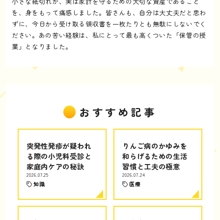
小さな紙切れが、実は家計を守るための大切な資産であること
を、身をもって痛感しました。皆さんも、自分は大丈夫だと思わ
ずに、今日から受け取る領収書を一枚たりとも無駄にしないでく
ださい。あの苦い経験は、私にとって最も高くついた「保管の授
業」となりました。
おすすめ記事
突発性発疹が疑われ
りんご病のかゆみを
る際の小児科受診と
和らげるための生活
家庭内ケアの秘訣
習慣と工夫の極意
2026.07.25
2026.07.24
知識
医療