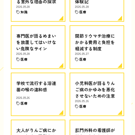
る意外な理由の探求
体験記
2026.05.28
2026.05.28
知識
医療
専門医が語るめまい
関節リウマチ治療に
を放置してはいけな
かかる費用と負担を
い危険なサイン
軽減する制度
2026.05.28
2026.05.27
医療
医療
学校で流行する溶連
小児科医が語るりん
菌の喉の違和感
ご病のかゆみを悪化
させないための注意
2026.05.26
2026.05.26
医療
医療
大人がりんご病にか
肛門外科の看護師が