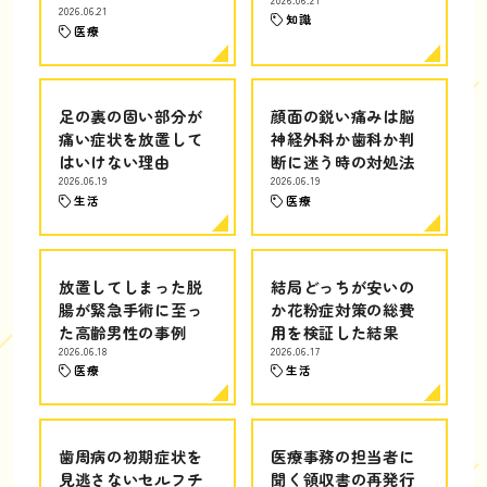
2026.06.21
知識
医療
足の裏の固い部分が
顔面の鋭い痛みは脳
痛い症状を放置して
神経外科か歯科か判
はいけない理由
断に迷う時の対処法
2026.06.19
2026.06.19
生活
医療
放置してしまった脱
結局どっちが安いの
腸が緊急手術に至っ
か花粉症対策の総費
た高齢男性の事例
用を検証した結果
2026.06.18
2026.06.17
医療
生活
歯周病の初期症状を
医療事務の担当者に
見逃さないセルフチ
聞く領収書の再発行