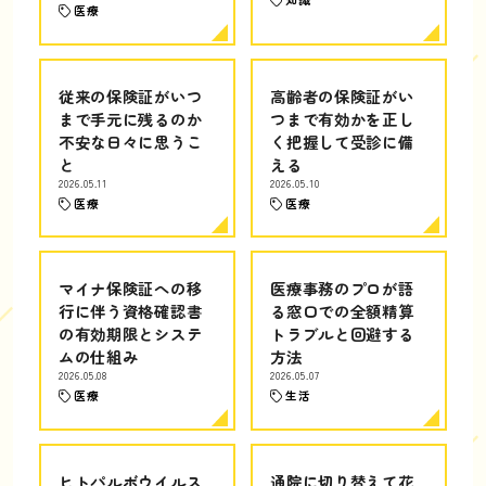
医療
従来の保険証がいつ
高齢者の保険証がい
まで手元に残るのか
つまで有効かを正し
不安な日々に思うこ
く把握して受診に備
と
える
2026.05.11
2026.05.10
医療
医療
マイナ保険証への移
医療事務のプロが語
行に伴う資格確認書
る窓口での全額精算
の有効期限とシステ
トラブルと回避する
ムの仕組み
方法
2026.05.08
2026.05.07
医療
生活
ヒトパルボウイルス
通院に切り替えて花