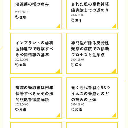
溶連菌の喉の痛み
された私の坐骨神経
痛完治までの道のり
2026.06.10
2026.06.09
医療
生活
インプラントの歯科
専門医が語る突発性
医師選びで観察すべ
発疹の病院での診断
き公開情報の基準
プロセスと注意点
2026.06.09
2026.06.07
知識
医療
病院の領収書は何年
働く世代を襲うRSウ
保管すべきかその法
イルスの脅威とのど
的根拠を徹底解説
の痛みの正体
2026.06.05
2026.06.05
知識
知識