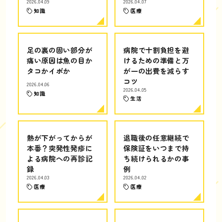
2026.04.09
2026.04.07
知識
医療
足の裏の固い部分が
病院で十割負担を避
痛い原因は魚の目か
けるための準備と万
タコかイボか
が一の出費を減らす
コツ
2026.04.06
2026.04.05
知識
生活
熱が下がってからが
退職後の任意継続で
本番？突発性発疹に
保険証をいつまで持
よる病院への再診記
ち続けられるかの事
録
例
2026.04.03
2026.04.02
医療
医療