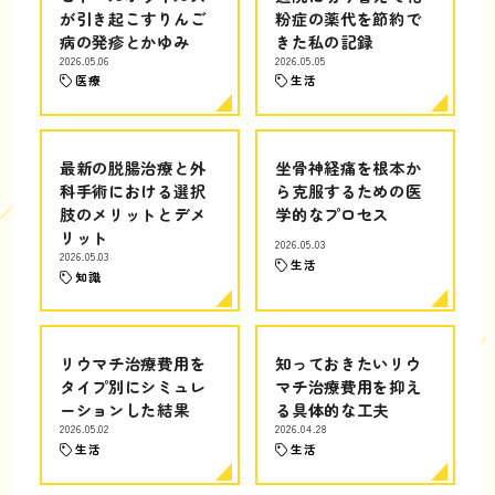
が引き起こすりんご
粉症の薬代を節約で
病の発疹とかゆみ
きた私の記録
2026.05.06
2026.05.05
医療
生活
最新の脱腸治療と外
坐骨神経痛を根本か
科手術における選択
ら克服するための医
肢のメリットとデメ
学的なプロセス
リット
2026.05.03
2026.05.03
生活
知識
リウマチ治療費用を
知っておきたいリウ
タイプ別にシミュレ
マチ治療費用を抑え
ーションした結果
る具体的な工夫
2026.05.02
2026.04.28
生活
生活