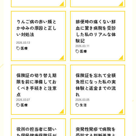
りんご病の赤い頬と
排便時の痛くない鮮
かゆみの原因と正し
血に驚き病院を受診
い対処法
した私のリアルな体
験記
2026.03.13
2026.03.11
医療
医療
保険証の切り替え期
保険証を忘れて全額
限を前に準備してお
負担になった私の実
くべき手続きと注意
体験と返金までの流
点
れ
2026.03.07
2026.03.05
医療
生活
役所の担当者に聞い
突発性発疹で病院を
た国民健康保険証が
受診する判断基準と