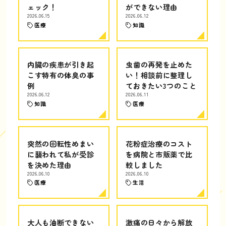
ェック！
ができない理由
2026.06.15
2026.06.12
医療
知識
内臓の疾患が引き起
虫歯の再発を止めた
こす特有の体臭の事
い！相談前に整理し
例
ておきたい3つのこと
2026.06.12
2026.06.11
知識
医療
突然の回転性めまい
花粉症治療のコスト
に襲われて私が受診
を病院と市販薬で比
を決めた理由
較しました
2026.06.10
2026.06.10
医療
生活
大人も油断できない
激痛の日々から解放