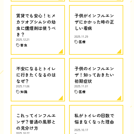
賃貸でも安心！ヒメ
子供がインフルエン
カツオブシムシの幼
ザにかかった時の正
虫に燻煙剤は使うべ
しい看病
き？
2025.11.29
2025.12.21
医療
害虫
不安になるとトイレ
子供のインフルエン
に行きたくなるのは
ザ！知っておきたい
なぜ？
初期症状
2025.11.06
2025.11.01
知識
医療
これってインフルエ
私がトイレの回数で
ンザ？普通の風邪と
悩まなくなった理由
の見分け方
2025.10.17
2025.10.27