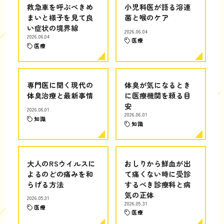
救急車を呼ぶべきめ
小児科医が語る溶連
まいと様子を見て良
菌と喉のケア
い症状の境界線
2026.06.04
2026.06.04
医療
医療
専門医に聞く現代の
体臭が気になるとき
体臭治療と最新事情
に医療機関を頼る目
安
2026.06.01
2026.06.01
知識
知識
大人のRSウイルスに
おしりから鮮血が出
よるのどの痛みを和
て痛くない時に受診
らげる方法
するべき診療科と病
気の正体
2026.05.31
2026.05.31
医療
医療