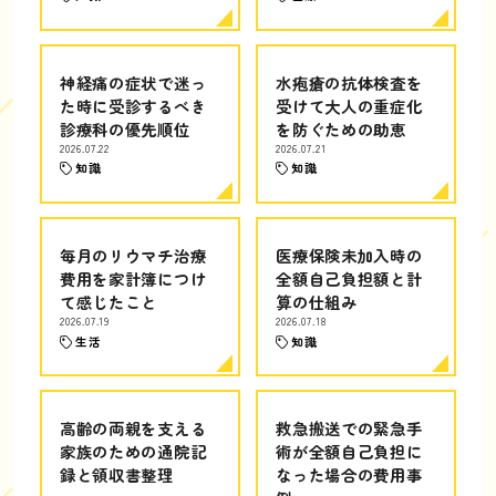
神経痛の症状で迷っ
水疱瘡の抗体検査を
た時に受診するべき
受けて大人の重症化
診療科の優先順位
を防ぐための助恵
2026.07.22
2026.07.21
知識
知識
毎月のリウマチ治療
医療保険未加入時の
費用を家計簿につけ
全額自己負担額と計
て感じたこと
算の仕組み
2026.07.19
2026.07.18
生活
知識
高齢の両親を支える
救急搬送での緊急手
家族のための通院記
術が全額自己負担に
録と領収書整理
なった場合の費用事