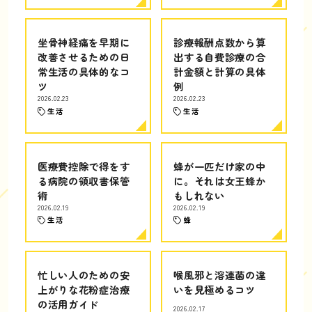
坐骨神経痛を早期に
診療報酬点数から算
改善させるための日
出する自費診療の合
常生活の具体的なコ
計金額と計算の具体
ツ
例
2026.02.23
2026.02.23
生活
生活
医療費控除で得をす
蜂が一匹だけ家の中
る病院の領収書保管
に。それは女王蜂か
術
もしれない
2026.02.19
2026.02.19
生活
蜂
忙しい人のための安
喉風邪と溶連菌の違
上がりな花粉症治療
いを見極めるコツ
の活用ガイド
2026.02.17