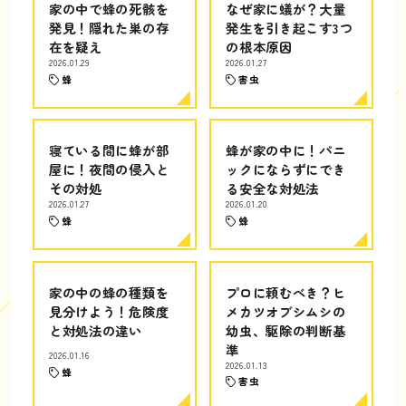
家の中で蜂の死骸を
なぜ家に蟻が？大量
発見！隠れた巣の存
発生を引き起こす3つ
在を疑え
の根本原因
2026.01.29
2026.01.27
蜂
害虫
寝ている間に蜂が部
蜂が家の中に！パニ
屋に！夜間の侵入と
ックにならずにでき
その対処
る安全な対処法
2026.01.27
2026.01.20
蜂
蜂
家の中の蜂の種類を
プロに頼むべき？ヒ
見分けよう！危険度
メカツオブシムシの
と対処法の違い
幼虫、駆除の判断基
準
2026.01.16
2026.01.13
蜂
害虫