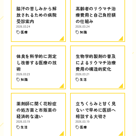
脇汗の苦しみから解
高齢者のリウマチ治
放されるための病院
療費用と自己負担額
受診案内
の仕組み
2026.03.24
2026.03.24
医療
知識
体臭を科学的に測定
生物学的製剤の普及
し改善する医療の技
によるリウマチ治療
術
費用の構造的変化
2026.03.23
2026.03.21
知識
生活
薬剤師に聞く花粉症
立ちくらみと甘く見
の処方薬と市販薬の
ないで早めに医師へ
経済的な違い
相談する大切さ
2026.03.19
2026.03.19
生活
医療