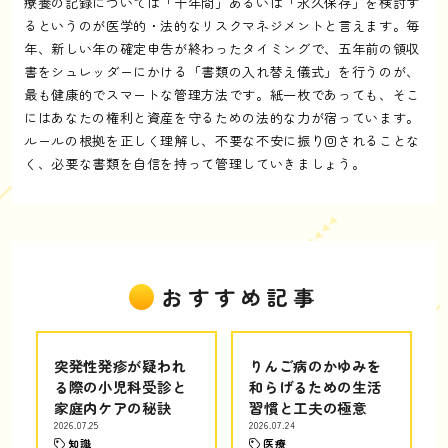
療養の記録については「十年間」あるいは「永久保存」を検討す
るというのが医学的・法的なリスクマネジメントと言えます。毎
年、新しい年の確定申告が終わったタイミングで、五年前の領収
書をシュレッダーにかける「書類の入れ替え儀式」を行うのが、
最も健康的でスマートな管理方法です。紙一枚であっても、そこ
にはあなたの権利と資産を守るための法的な力が宿っています。
ルールの根拠を正しく理解し、不要な不安に振り回されることな
く、必要な書類を自信を持って管理していきましょう。
おすすめ記事
突発性発疹が疑われ
りんご病のかゆみを
る際の小児科受診と
和らげるための生活
家庭内ケアの秘訣
習慣と工夫の極意
2026.07.25
2026.07.24
知識
医療