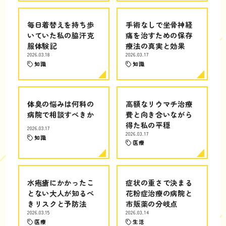
毎日着替えを持ち歩
手術なしで坐骨神経
いていた私の脇汗克
痛を治すための保存
服体験記
療法の真実と効果
2026.03.18
2026.03.17
知識
知識
体臭の悩みは何科の
高額なリウマチ治療
病院で相談すべきか
費と向き合いながら
得た私の平穏
2026.03.17
2026.03.17
知識
医療
水疱瘡にかかったこ
症状の重さで決まる
とない大人が知るべ
花粉症治療の病院と
きリスクと予防法
市販薬の分岐点
2026.03.15
2026.03.14
医療
生活