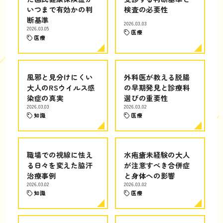
いつまで有効かの判
検査の必要性
断基準
2026.03.03
2026.03.05
医療
医療
風邪と見分けにくい
外科医が教える脱腸
大人のRSウイルス感
の早期発見と診療科
染症の真実
選びの重要性
2026.03.03
2026.03.02
知識
医療
職場での視線に怯え
水疱瘡未経験の大人
る日々を変えた脇汗
が注意すべき合併症
治療事例
と身体への影響
2026.03.02
2026.03.02
知識
医療