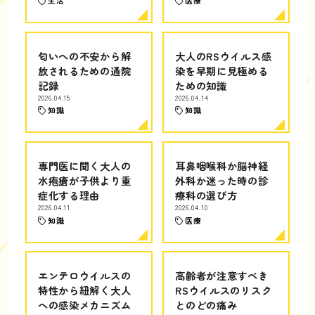
生活
医療
匂いへの不安から解
大人のRSウイルス感
放されるための通院
染を早期に見極める
記録
ための知識
2026.04.15
2026.04.14
知識
知識
専門医に聞く大人の
耳鼻咽喉科か脳神経
水疱瘡が子供より重
外科か迷った時の診
症化する理由
療科の選び方
2026.04.11
2026.04.10
知識
医療
エンテロウイルスの
高齢者が注意すべき
特性から紐解く大人
RSウイルスのリスク
への感染メカニズム
とのどの痛み