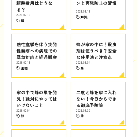
駆除費用はどうな
ンと再発防止の習慣
る？
2026.02.12
2026.02.12
知識
蜂
熱性痙攣を伴う突発
蜂が家の中に！殺虫
性発疹への病院での
剤は使うべき？安全
緊急対応と経過観察
な使用法と注意点
2026.02.12
2026.02.04
医療
蜂
家の中で蜂の巣を発
二度と蜂を家に入れ
見！絶対にやっては
ない！今日からでき
いけないこと
る徹底予防策
2026.02.04
2026.01.30
蜂
蜂