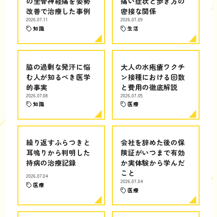
の坐骨神経痛を姿勢
痛い症状と歩き方の
改善で治療した事例
密接な関係
2026.07.11
2026.07.09
知識
生活
脇の過剰な発汗に悩
大人の水疱瘡ワクチ
む人が知るべき医学
ン接種における回数
的事実
と費用の徹底解説
2026.07.08
2026.07.05
知識
医療
繰り返すふらつきと
会社を辞めた後の保
耳鳴りから判明した
険証がいつまで有効
持病の治療記録
か実体験から学んだ
こと
2026.07.04
2026.07.04
医療
医療