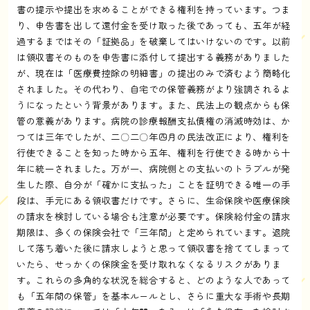
書の提示や提出を求めることができる権利を持っています。つま
り、申告書を出して還付金を受け取った後であっても、五年が経
過するまではその「証拠品」を破棄してはいけないのです。以前
は領収書そのものを申告書に添付して提出する義務がありました
が、現在は「医療費控除の明細書」の提出のみで済むよう簡略化
されました。その代わり、自宅での保管義務がより強調されるよ
うになったという背景があります。また、民法上の観点からも保
管の意義があります。病院の診療報酬支払債権の消滅時効は、か
つては三年でしたが、二〇二〇年四月の民法改正により、権利を
行使できることを知った時から五年、権利を行使できる時から十
年に統一されました。万が一、病院側との支払いのトラブルが発
生した際、自分が「確かに支払った」ことを証明できる唯一の手
段は、手元にある領収書だけです。さらに、生命保険や医療保険
の請求を検討している場合も注意が必要です。保険給付金の請求
期限は、多くの保険会社で「三年間」と定められています。退院
して落ち着いた後に請求しようと思って領収書を捨ててしまって
いたら、せっかくの保険金を受け取れなくなるリスクがありま
す。これらの多角的な状況を総合すると、どのような人であって
も「五年間の保管」を基本ルールとし、さらに重大な手術や長期