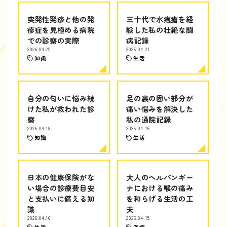
突発性発疹と他の発
三十代で水疱瘡を経
疹症を見極める病院
験した私の壮絶な闘
での診察の実際
病記録
2026.04.25
2026.04.21
知識
生活
自分の匂いに悩み続
足の裏の固い部分が
けた私が救われた診
痛い悩みを解決した
察
私の通院記録
2026.04.18
2026.04.16
知識
生活
日本の健康保険がな
大人のヘルパンギー
い場合の診療費目安
ナにおける喉の痛み
と支払いに備える知
を和らげる生活の工
識
夫
2026.04.16
2026.04.15