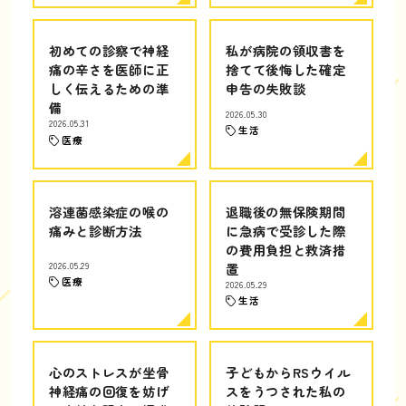
初めての診察で神経
私が病院の領収書を
痛の辛さを医師に正
捨てて後悔した確定
しく伝えるための準
申告の失敗談
備
2026.05.30
2026.05.31
生活
医療
溶連菌感染症の喉の
退職後の無保険期間
痛みと診断方法
に急病で受診した際
の費用負担と救済措
2026.05.29
置
医療
2026.05.29
生活
心のストレスが坐骨
子どもからRSウイル
神経痛の回復を妨げ
スをうつされた私の