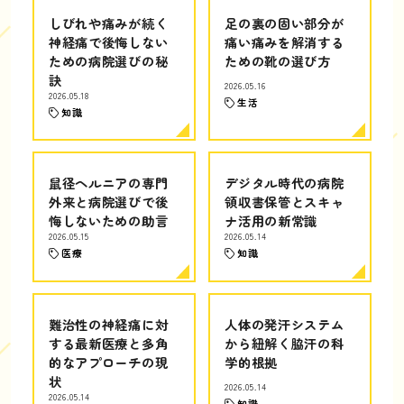
しびれや痛みが続く
足の裏の固い部分が
神経痛で後悔しない
痛い痛みを解消する
ための病院選びの秘
ための靴の選び方
訣
2026.05.16
2026.05.18
生活
知識
鼠径ヘルニアの専門
デジタル時代の病院
外来と病院選びで後
領収書保管とスキャ
悔しないための助言
ナ活用の新常識
2026.05.15
2026.05.14
医療
知識
難治性の神経痛に対
人体の発汗システム
する最新医療と多角
から紐解く脇汗の科
的なアプローチの現
学的根拠
状
2026.05.14
2026.05.14
知識