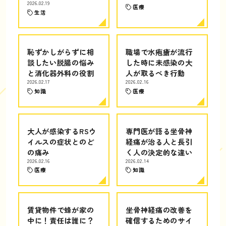
2026.02.19
医療
生活
恥ずかしがらずに相
職場で水疱瘡が流行
談したい脱腸の悩み
した時に未感染の大
と消化器外科の役割
人が取るべき行動
2026.02.17
2026.02.16
知識
医療
大人が感染するRSウ
専門医が語る坐骨神
イルスの症状とのど
経痛が治る人と長引
の痛み
く人の決定的な違い
2026.02.16
2026.02.14
医療
知識
賃貸物件で蜂が家の
坐骨神経痛の改善を
中に！責任は誰に？
確信するためのサイ