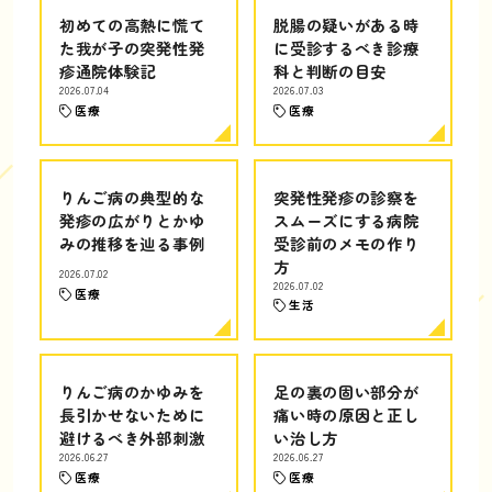
初めての高熱に慌て
脱腸の疑いがある時
た我が子の突発性発
に受診するべき診療
疹通院体験記
科と判断の目安
2026.07.04
2026.07.03
医療
医療
りんご病の典型的な
突発性発疹の診察を
発疹の広がりとかゆ
スムーズにする病院
みの推移を辿る事例
受診前のメモの作り
方
2026.07.02
2026.07.02
医療
生活
りんご病のかゆみを
足の裏の固い部分が
長引かせないために
痛い時の原因と正し
避けるべき外部刺激
い治し方
2026.06.27
2026.06.27
医療
医療