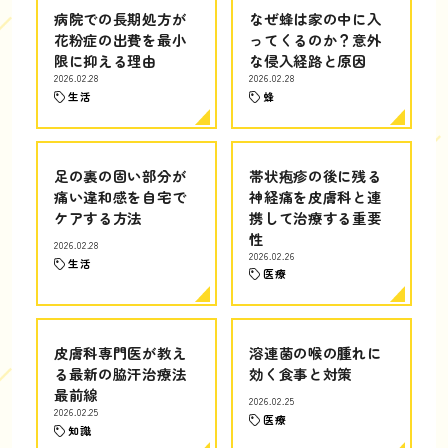
病院での長期処方が
なぜ蜂は家の中に入
花粉症の出費を最小
ってくるのか？意外
限に抑える理由
な侵入経路と原因
2026.02.28
2026.02.28
生活
蜂
足の裏の固い部分が
帯状疱疹の後に残る
痛い違和感を自宅で
神経痛を皮膚科と連
ケアする方法
携して治療する重要
性
2026.02.28
2026.02.26
生活
医療
皮膚科専門医が教え
溶連菌の喉の腫れに
る最新の脇汗治療法
効く食事と対策
最前線
2026.02.25
2026.02.25
医療
知識