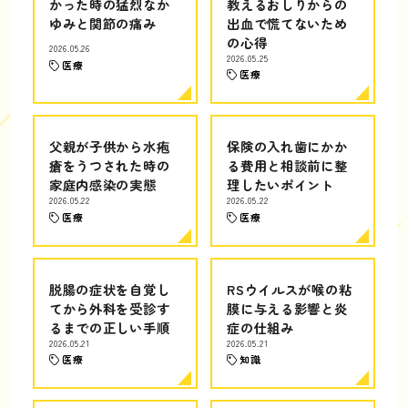
かった時の猛烈なか
教えるおしりからの
ゆみと関節の痛み
出血で慌てないため
の心得
2026.05.26
2026.05.25
医療
医療
父親が子供から水疱
保険の入れ歯にかか
瘡をうつされた時の
る費用と相談前に整
家庭内感染の実態
理したいポイント
2026.05.22
2026.05.22
医療
医療
脱腸の症状を自覚し
RSウイルスが喉の粘
てから外科を受診す
膜に与える影響と炎
るまでの正しい手順
症の仕組み
2026.05.21
2026.05.21
医療
知識