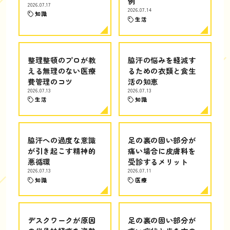
例
2026.07.17
2026.07.14
知識
生活
整理整頓のプロが教
脇汗の悩みを軽減す
える無理のない医療
るための衣類と食生
費管理のコツ
活の知恵
2026.07.13
2026.07.13
生活
知識
脇汗への過度な意識
足の裏の固い部分が
が引き起こす精神的
痛い場合に皮膚科を
悪循環
受診するメリット
2026.07.13
2026.07.11
知識
医療
デスクワークが原因
足の裏の固い部分が