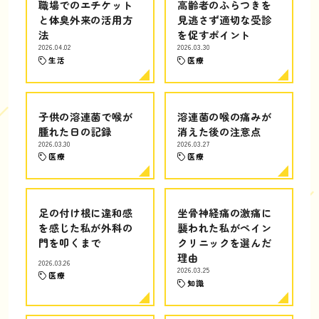
職場でのエチケット
高齢者のふらつきを
と体臭外来の活用方
見逃さず適切な受診
法
を促すポイント
2026.04.02
2026.03.30
生活
医療
子供の溶連菌で喉が
溶連菌の喉の痛みが
腫れた日の記録
消えた後の注意点
2026.03.30
2026.03.27
医療
医療
足の付け根に違和感
坐骨神経痛の激痛に
を感じた私が外科の
襲われた私がペイン
門を叩くまで
クリニックを選んだ
理由
2026.03.26
2026.03.25
医療
知識