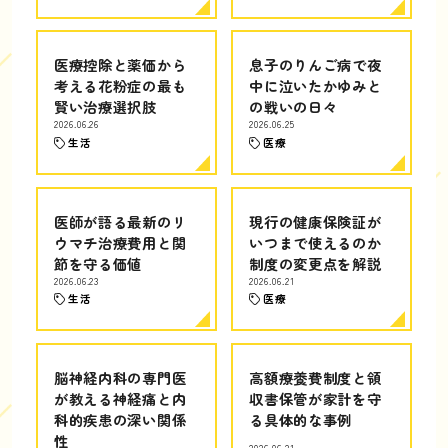
医療控除と薬価から
息子のりんご病で夜
考える花粉症の最も
中に泣いたかゆみと
賢い治療選択肢
の戦いの日々
2026.06.26
2026.06.25
生活
医療
医師が語る最新のリ
現行の健康保険証が
ウマチ治療費用と関
いつまで使えるのか
節を守る価値
制度の変更点を解説
2026.06.23
2026.06.21
生活
医療
脳神経内科の専門医
高額療養費制度と領
が教える神経痛と内
収書保管が家計を守
科的疾患の深い関係
る具体的な事例
性
2026.06.21