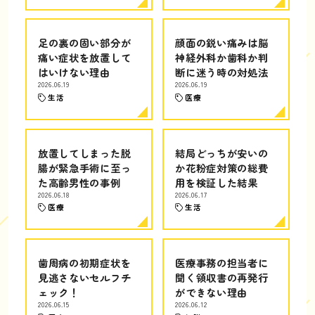
足の裏の固い部分が
顔面の鋭い痛みは脳
痛い症状を放置して
神経外科か歯科か判
はいけない理由
断に迷う時の対処法
2026.06.19
2026.06.19
生活
医療
放置してしまった脱
結局どっちが安いの
腸が緊急手術に至っ
か花粉症対策の総費
た高齢男性の事例
用を検証した結果
2026.06.18
2026.06.17
医療
生活
歯周病の初期症状を
医療事務の担当者に
見逃さないセルフチ
聞く領収書の再発行
ェック！
ができない理由
2026.06.15
2026.06.12