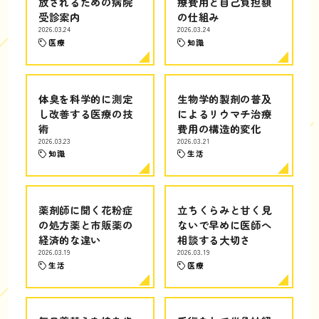
放されるための病院
療費用と自己負担額
受診案内
の仕組み
2026.03.24
2026.03.24
医療
知識
体臭を科学的に測定
生物学的製剤の普及
し改善する医療の技
によるリウマチ治療
術
費用の構造的変化
2026.03.23
2026.03.21
知識
生活
薬剤師に聞く花粉症
立ちくらみと甘く見
の処方薬と市販薬の
ないで早めに医師へ
経済的な違い
相談する大切さ
2026.03.19
2026.03.19
生活
医療