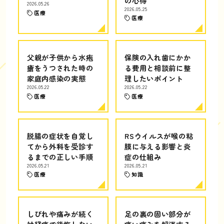
の心得
2026.05.26
2026.05.25
医療
医療
父親が子供から水疱
保険の入れ歯にかか
瘡をうつされた時の
る費用と相談前に整
家庭内感染の実態
理したいポイント
2026.05.22
2026.05.22
医療
医療
脱腸の症状を自覚し
RSウイルスが喉の粘
てから外科を受診す
膜に与える影響と炎
るまでの正しい手順
症の仕組み
2026.05.21
2026.05.21
医療
知識
しびれや痛みが続く
足の裏の固い部分が