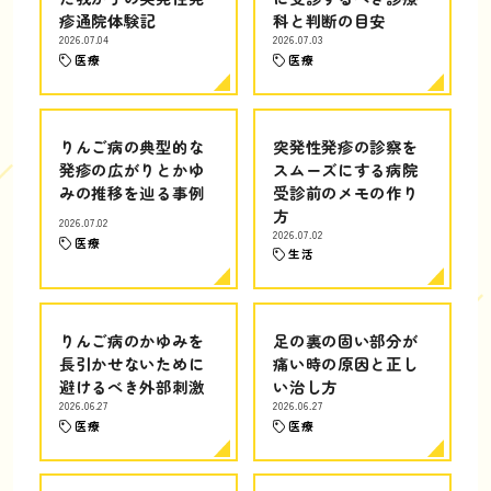
疹通院体験記
科と判断の目安
2026.07.04
2026.07.03
医療
医療
りんご病の典型的な
突発性発疹の診察を
発疹の広がりとかゆ
スムーズにする病院
みの推移を辿る事例
受診前のメモの作り
方
2026.07.02
2026.07.02
医療
生活
りんご病のかゆみを
足の裏の固い部分が
長引かせないために
痛い時の原因と正し
避けるべき外部刺激
い治し方
2026.06.27
2026.06.27
医療
医療