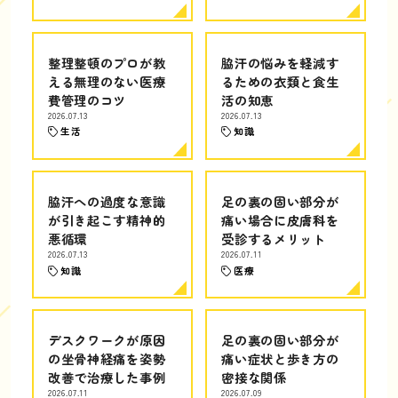
整理整頓のプロが教
脇汗の悩みを軽減す
える無理のない医療
るための衣類と食生
費管理のコツ
活の知恵
2026.07.13
2026.07.13
生活
知識
脇汗への過度な意識
足の裏の固い部分が
が引き起こす精神的
痛い場合に皮膚科を
悪循環
受診するメリット
2026.07.13
2026.07.11
知識
医療
デスクワークが原因
足の裏の固い部分が
の坐骨神経痛を姿勢
痛い症状と歩き方の
改善で治療した事例
密接な関係
2026.07.11
2026.07.09