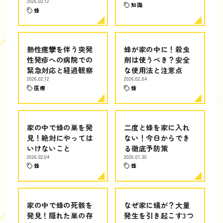
2026.02.12
知識
蜂
熱性痙攣を伴う突発
蜂が家の中に！殺虫
性発疹への病院での
剤は使うべき？安全
緊急対応と経過観察
な使用法と注意点
2026.02.12
2026.02.04
医療
蜂
家の中で蜂の巣を発
二度と蜂を家に入れ
見！絶対にやっては
ない！今日からでき
いけないこと
る徹底予防策
2026.02.04
2026.01.30
蜂
蜂
家の中で蜂の死骸を
なぜ家に蟻が？大量
発見！隠れた巣の存
発生を引き起こす3つ