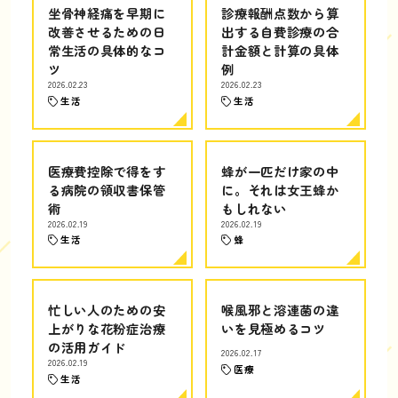
坐骨神経痛を早期に
診療報酬点数から算
改善させるための日
出する自費診療の合
常生活の具体的なコ
計金額と計算の具体
ツ
例
2026.02.23
2026.02.23
生活
生活
医療費控除で得をす
蜂が一匹だけ家の中
る病院の領収書保管
に。それは女王蜂か
術
もしれない
2026.02.19
2026.02.19
生活
蜂
忙しい人のための安
喉風邪と溶連菌の違
上がりな花粉症治療
いを見極めるコツ
の活用ガイド
2026.02.17
2026.02.19
医療
生活