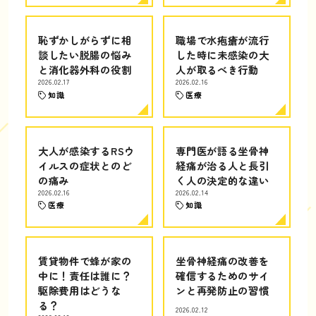
恥ずかしがらずに相
職場で水疱瘡が流行
談したい脱腸の悩み
した時に未感染の大
と消化器外科の役割
人が取るべき行動
2026.02.17
2026.02.16
知識
医療
大人が感染するRSウ
専門医が語る坐骨神
イルスの症状とのど
経痛が治る人と長引
の痛み
く人の決定的な違い
2026.02.16
2026.02.14
医療
知識
賃貸物件で蜂が家の
坐骨神経痛の改善を
中に！責任は誰に？
確信するためのサイ
駆除費用はどうな
ンと再発防止の習慣
る？
2026.02.12