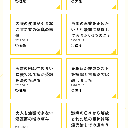
医療
知識
内臓の疾患が引き起
虫歯の再発を止めた
こす特有の体臭の事
い！相談前に整理し
例
ておきたい3つのこと
2026.06.12
2026.06.11
知識
医療
突然の回転性めまい
花粉症治療のコスト
に襲われて私が受診
を病院と市販薬で比
を決めた理由
較しました
2026.06.10
2026.06.10
医療
生活
大人も油断できない
激痛の日々から解放
溶連菌の喉の痛み
された私の坐骨神経
痛完治までの道のり
2026.06.10