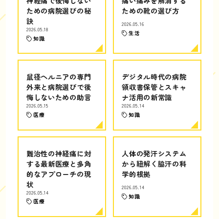
神経痛で後悔しない
痛い痛みを解消する
ための病院選びの秘
ための靴の選び方
訣
2026.05.16
2026.05.18
生活
知識
鼠径ヘルニアの専門
デジタル時代の病院
外来と病院選びで後
領収書保管とスキャ
悔しないための助言
ナ活用の新常識
2026.05.15
2026.05.14
医療
知識
難治性の神経痛に対
人体の発汗システム
する最新医療と多角
から紐解く脇汗の科
的なアプローチの現
学的根拠
状
2026.05.14
2026.05.14
知識
医療