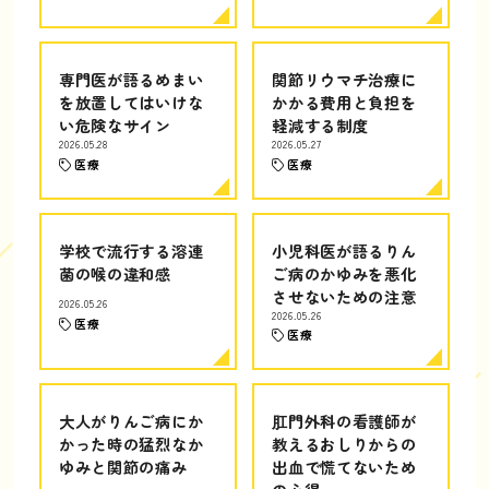
専門医が語るめまい
関節リウマチ治療に
を放置してはいけな
かかる費用と負担を
い危険なサイン
軽減する制度
2026.05.28
2026.05.27
医療
医療
学校で流行する溶連
小児科医が語るりん
菌の喉の違和感
ご病のかゆみを悪化
させないための注意
2026.05.26
2026.05.26
医療
医療
大人がりんご病にか
肛門外科の看護師が
かった時の猛烈なか
教えるおしりからの
ゆみと関節の痛み
出血で慌てないため