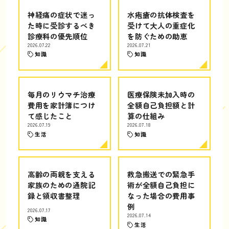
神経痛の症状で迷っ
水疱瘡の抗体検査を
た時に受診するべき
受けて大人の重症化
診療科の優先順位
を防ぐための助恵
2026.07.22
2026.07.21
知識
知識
毎月のリウマチ治療
医療保険未加入時の
費用を家計簿につけ
全額自己負担額と計
て感じたこと
算の仕組み
2026.07.19
2026.07.18
生活
知識
高齢の両親を支える
救急搬送での緊急手
家族のための通院記
術が全額自己負担に
録と領収書整理
なった場合の費用事
例
2026.07.17
2026.07.14
知識
生活