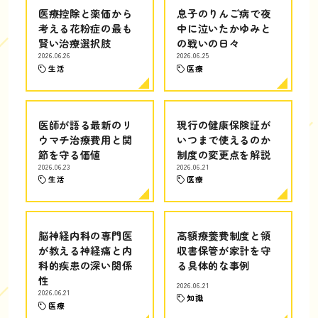
医療控除と薬価から
息子のりんご病で夜
考える花粉症の最も
中に泣いたかゆみと
賢い治療選択肢
の戦いの日々
2026.06.26
2026.06.25
生活
医療
医師が語る最新のリ
現行の健康保険証が
ウマチ治療費用と関
いつまで使えるのか
節を守る価値
制度の変更点を解説
2026.06.23
2026.06.21
生活
医療
脳神経内科の専門医
高額療養費制度と領
が教える神経痛と内
収書保管が家計を守
科的疾患の深い関係
る具体的な事例
性
2026.06.21
2026.06.21
知識
医療