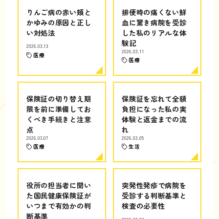
りんご病の赤い頬と
排便時の痛くない鮮
かゆみの原因と正し
血に驚き病院を受診
い対処法
した私のリアルな体
験記
2026.03.13
2026.03.11
医療
医療
保険証の切り替え期
保険証を忘れて全額
限を前に準備してお
負担になった私の実
くべき手続きと注意
体験と返金までの流
点
れ
2026.03.07
2026.03.05
医療
生活
役所の担当者に聞い
突発性発疹で病院を
た国民健康保険証が
受診する判断基準と
いつまで有効かの判
検査の必要性
断基準