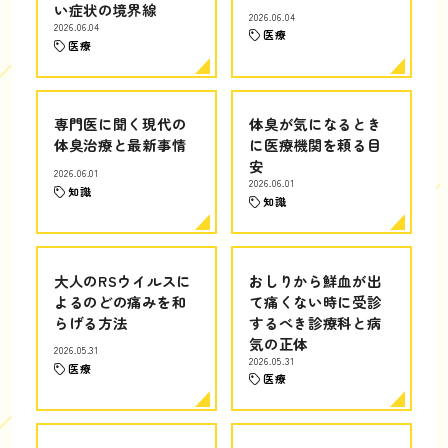
い症状の境界線
2026.06.04
2026.06.04
医療
医療
専門医に聞く現代の
体臭が気になるとき
体臭治療と最新事情
に医療機関を頼る目
安
2026.06.01
2026.06.01
知識
知識
大人のRSウイルスに
おしりから鮮血が出
よるのどの痛みを和
て痛くない時に受診
らげる方法
するべき診療科と病
気の正体
2026.05.31
2026.05.31
医療
医療