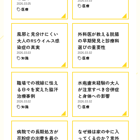
2026.03.03
2026.03.05
医療
医療
風邪と見分けにくい
外科医が教える脱腸
大人のRSウイルス感
の早期発見と診療科
染症の真実
選びの重要性
2026.03.03
2026.03.02
知識
医療
職場での視線に怯え
水疱瘡未経験の大人
る日々を変えた脇汗
が注意すべき合併症
治療事例
と身体への影響
2026.03.02
2026.03.02
知識
医療
病院での長期処方が
なぜ蜂は家の中に入
花粉症の出費を最小
ってくるのか？意外