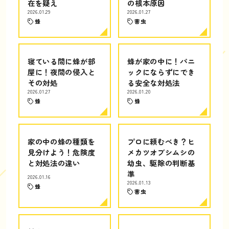
在を疑え
の根本原因
2026.01.29
2026.01.27
蜂
害虫
寝ている間に蜂が部
蜂が家の中に！パニ
屋に！夜間の侵入と
ックにならずにでき
その対処
る安全な対処法
2026.01.27
2026.01.20
蜂
蜂
家の中の蜂の種類を
プロに頼むべき？ヒ
見分けよう！危険度
メカツオブシムシの
と対処法の違い
幼虫、駆除の判断基
準
2026.01.16
2026.01.13
蜂
害虫