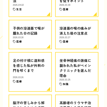
法
を促すポイント
2026.04.02
2026.03.30
生活
医療
子供の溶連菌で喉が
溶連菌の喉の痛みが
腫れた日の記録
消えた後の注意点
2026.03.30
2026.03.27
医療
医療
足の付け根に違和感
坐骨神経痛の激痛に
を感じた私が外科の
襲われた私がペイン
門を叩くまで
クリニックを選んだ
理由
2026.03.26
2026.03.25
医療
知識
脇汗の苦しみから解
高齢者のリウマチ治