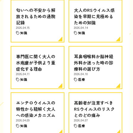
匂いへの不安から解
大人のRSウイルス感
放されるための通院
染を早期に見極める
記録
ための知識
2026.04.15
2026.04.14
知識
知識
専門医に聞く大人の
耳鼻咽喉科か脳神経
水疱瘡が子供より重
外科か迷った時の診
症化する理由
療科の選び方
2026.04.11
2026.04.10
知識
医療
エンテロウイルスの
高齢者が注意すべき
特性から紐解く大人
RSウイルスのリスク
への感染メカニズム
とのどの痛み
2026.04.09
2026.04.07
知識
医療