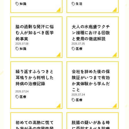
知識
生活
脇の過剰な発汗に悩
大人の水疱瘡ワクチ
む人が知るべき医学
ン接種における回数
的事実
と費用の徹底解説
2026.07.08
2026.07.05
知識
医療
繰り返すふらつきと
会社を辞めた後の保
耳鳴りから判明した
険証がいつまで有効
持病の治療記録
か実体験から学んだ
こと
2026.07.04
2026.07.04
医療
医療
初めての高熱に慌て
脱腸の疑いがある時
た我が子の突発性発
に受診するべき診療