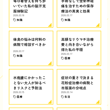
毎日着替えを持ち歩
手術なしで坐骨神経
いていた私の脇汗克
痛を治すための保存
服体験記
療法の真実と効果
2026.03.18
2026.03.17
知識
知識
体臭の悩みは何科の
高額なリウマチ治療
病院で相談すべきか
費と向き合いながら
得た私の平穏
2026.03.17
2026.03.17
知識
医療
水疱瘡にかかったこ
症状の重さで決まる
とない大人が知るべ
花粉症治療の病院と
きリスクと予防法
市販薬の分岐点
2026.03.15
2026.03.14
医療
生活