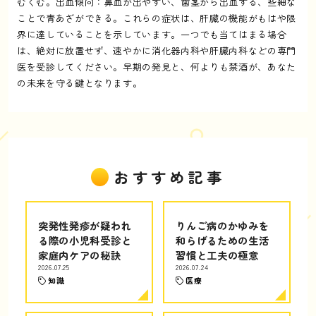
むくむ。出血傾向：鼻血が出やすい、歯茎から出血する、些細な
ことで青あざができる。これらの症状は、肝臓の機能がもはや限
界に達していることを示しています。一つでも当てはまる場合
は、絶対に放置せず、速やかに消化器内科や肝臓内科などの専門
医を受診してください。早期の発見と、何よりも禁酒が、あなた
の未来を守る鍵となります。
おすすめ記事
突発性発疹が疑われ
りんご病のかゆみを
る際の小児科受診と
和らげるための生活
家庭内ケアの秘訣
習慣と工夫の極意
2026.07.25
2026.07.24
知識
医療