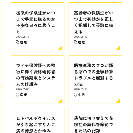
従来の保険証がいつ
高齢者の保険証がい
まで手元に残るのか
つまで有効かを正し
不安な日々に思うこ
く把握して受診に備
と
える
2026.05.11
2026.05.10
医療
医療
マイナ保険証への移
医療事務のプロが語
行に伴う資格確認書
る窓口での全額精算
の有効期限とシステ
トラブルと回避する
ムの仕組み
方法
2026.05.08
2026.05.07
医療
生活
ヒトパルボウイルス
通院に切り替えて花
が引き起こすりんご
粉症の薬代を節約で
病の発疹とかゆみ
きた私の記録