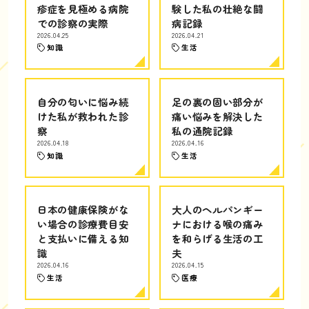
疹症を見極める病院
験した私の壮絶な闘
での診察の実際
病記録
2026.04.25
2026.04.21
知識
生活
自分の匂いに悩み続
足の裏の固い部分が
けた私が救われた診
痛い悩みを解決した
察
私の通院記録
2026.04.18
2026.04.16
知識
生活
日本の健康保険がな
大人のヘルパンギー
い場合の診療費目安
ナにおける喉の痛み
と支払いに備える知
を和らげる生活の工
識
夫
2026.04.16
2026.04.15
生活
医療