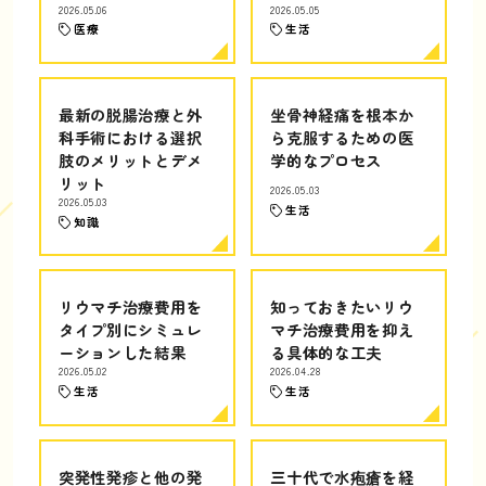
2026.05.06
2026.05.05
医療
生活
最新の脱腸治療と外
坐骨神経痛を根本か
科手術における選択
ら克服するための医
肢のメリットとデメ
学的なプロセス
リット
2026.05.03
2026.05.03
生活
知識
リウマチ治療費用を
知っておきたいリウ
タイプ別にシミュレ
マチ治療費用を抑え
ーションした結果
る具体的な工夫
2026.05.02
2026.04.28
生活
生活
突発性発疹と他の発
三十代で水疱瘡を経