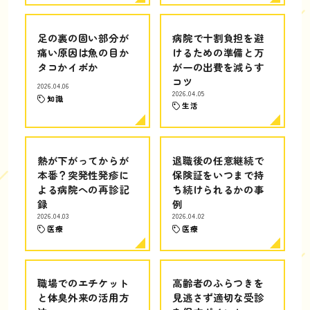
足の裏の固い部分が
病院で十割負担を避
痛い原因は魚の目か
けるための準備と万
タコかイボか
が一の出費を減らす
コツ
2026.04.06
2026.04.05
知識
生活
熱が下がってからが
退職後の任意継続で
本番？突発性発疹に
保険証をいつまで持
よる病院への再診記
ち続けられるかの事
録
例
2026.04.03
2026.04.02
医療
医療
職場でのエチケット
高齢者のふらつきを
と体臭外来の活用方
見逃さず適切な受診