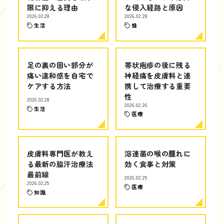
限に抑える理由
な侵入経路と原因
2026.02.28
2026.02.28
生活
蜂
足の裏の固い部分が
帯状疱疹の後に残る
痛い違和感を自宅で
神経痛を皮膚科と連
ケアする方法
携して治療する重要
性
2026.02.28
2026.02.26
生活
医療
皮膚科専門医が教え
溶連菌の喉の腫れに
る最新の脇汗治療法
効く食事と対策
最前線
2026.02.25
2026.02.25
医療
知識