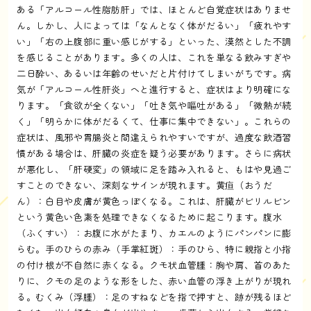
ある「アルコール性脂肪肝」では、ほとんど自覚症状はありませ
ん。しかし、人によっては「なんとなく体がだるい」「疲れやす
い」「右の上腹部に重い感じがする」といった、漠然とした不調
を感じることがあります。多くの人は、これを単なる飲みすぎや
二日酔い、あるいは年齢のせいだと片付けてしまいがちです。病
気が「アルコール性肝炎」へと進行すると、症状はより明確にな
ります。「食欲が全くない」「吐き気や嘔吐がある」「微熱が続
く」「明らかに体がだるくて、仕事に集中できない」。これらの
症状は、風邪や胃腸炎と間違えられやすいですが、過度な飲酒習
慣がある場合は、肝臓の炎症を疑う必要があります。さらに病状
が悪化し、「肝硬変」の領域に足を踏み入れると、もはや見過ご
すことのできない、深刻なサインが現れます。黄疸（おうだ
ん）：白目や皮膚が黄色っぽくなる。これは、肝臓がビリルビン
という黄色い色素を処理できなくなるために起こります。腹水
（ふくすい）：お腹に水がたまり、カエルのようにパンパンに膨
らむ。手のひらの赤み（手掌紅斑）：手のひら、特に親指と小指
の付け根が不自然に赤くなる。クモ状血管腫：胸や肩、首のあた
りに、クモの足のような形をした、赤い血管の浮き上がりが現れ
る。むくみ（浮腫）：足のすねなどを指で押すと、跡が残るほど