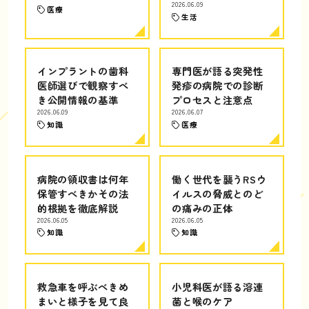
2026.06.09
医療
生活
インプラントの歯科
専門医が語る突発性
医師選びで観察すべ
発疹の病院での診断
き公開情報の基準
プロセスと注意点
2026.06.09
2026.06.07
知識
医療
病院の領収書は何年
働く世代を襲うRSウ
保管すべきかその法
イルスの脅威とのど
的根拠を徹底解説
の痛みの正体
2026.06.05
2026.06.05
知識
知識
救急車を呼ぶべきめ
小児科医が語る溶連
まいと様子を見て良
菌と喉のケア