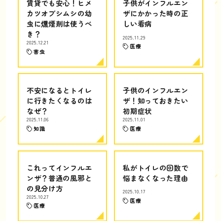
賃貸でも安心！ヒメ
子供がインフルエン
カツオブシムシの幼
ザにかかった時の正
虫に燻煙剤は使うべ
しい看病
き？
2025.11.29
2025.12.21
医療
害虫
不安になるとトイレ
子供のインフルエン
に行きたくなるのは
ザ！知っておきたい
なぜ？
初期症状
2025.11.06
2025.11.01
知識
医療
これってインフルエ
私がトイレの回数で
ンザ？普通の風邪と
悩まなくなった理由
の見分け方
2025.10.17
2025.10.27
医療
医療