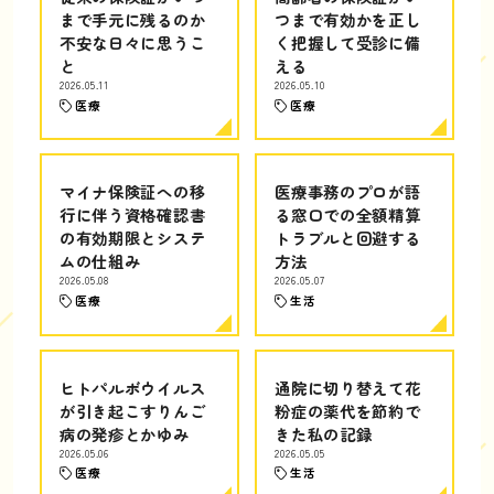
まで手元に残るのか
つまで有効かを正し
不安な日々に思うこ
く把握して受診に備
と
える
2026.05.11
2026.05.10
医療
医療
マイナ保険証への移
医療事務のプロが語
行に伴う資格確認書
る窓口での全額精算
の有効期限とシステ
トラブルと回避する
ムの仕組み
方法
2026.05.08
2026.05.07
医療
生活
ヒトパルボウイルス
通院に切り替えて花
が引き起こすりんご
粉症の薬代を節約で
病の発疹とかゆみ
きた私の記録
2026.05.06
2026.05.05
医療
生活