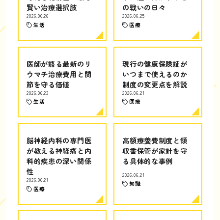
賢い治療選択肢
の戦いの日々
2026.06.26
2026.06.25
生活
医療
医師が語る最新のリ
現行の健康保険証が
ウマチ治療費用と関
いつまで使えるのか
節を守る価値
制度の変更点を解説
2026.06.23
2026.06.21
生活
医療
脳神経内科の専門医
高額療養費制度と領
が教える神経痛と内
収書保管が家計を守
科的疾患の深い関係
る具体的な事例
性
2026.06.21
2026.06.21
知識
医療