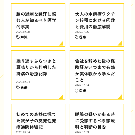
脇の過剰な発汗に悩
大人の水疱瘡ワクチ
む人が知るべき医学
ン接種における回数
的事実
と費用の徹底解説
2026.07.08
2026.07.05
知識
医療
繰り返すふらつきと
会社を辞めた後の保
耳鳴りから判明した
険証がいつまで有効
持病の治療記録
か実体験から学んだ
こと
2026.07.04
2026.07.04
医療
医療
初めての高熱に慌て
脱腸の疑いがある時
た我が子の突発性発
に受診するべき診療
疹通院体験記
科と判断の目安
2026.07.04
2026.07.03