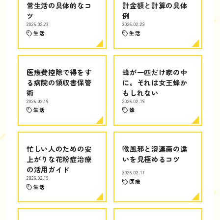
常生活の具体的なコ
計金額と計算の具体
ツ
例
2026.02.23
2026.02.23
生活
生活
医療費控除で得をす
蜂が一匹だけ家の中
る病院の領収書保管
に。それは女王蜂か
術
もしれない
2026.02.19
2026.02.19
生活
蜂
忙しい人のための安
喉風邪と溶連菌の違
上がりな花粉症治療
いを見極めるコツ
の活用ガイド
2026.02.17
2026.02.19
医療
生活