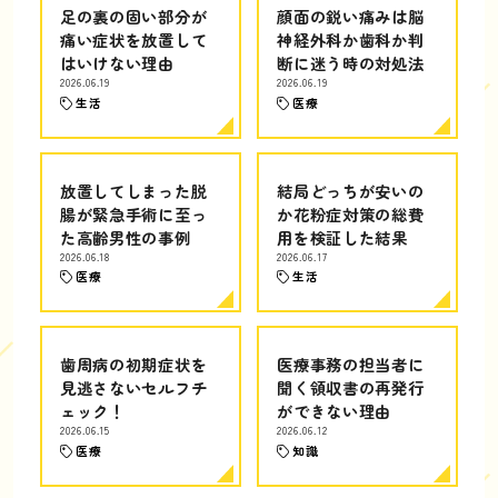
足の裏の固い部分が
顔面の鋭い痛みは脳
痛い症状を放置して
神経外科か歯科か判
はいけない理由
断に迷う時の対処法
2026.06.19
2026.06.19
生活
医療
放置してしまった脱
結局どっちが安いの
腸が緊急手術に至っ
か花粉症対策の総費
た高齢男性の事例
用を検証した結果
2026.06.18
2026.06.17
医療
生活
歯周病の初期症状を
医療事務の担当者に
見逃さないセルフチ
聞く領収書の再発行
ェック！
ができない理由
2026.06.15
2026.06.12
医療
知識