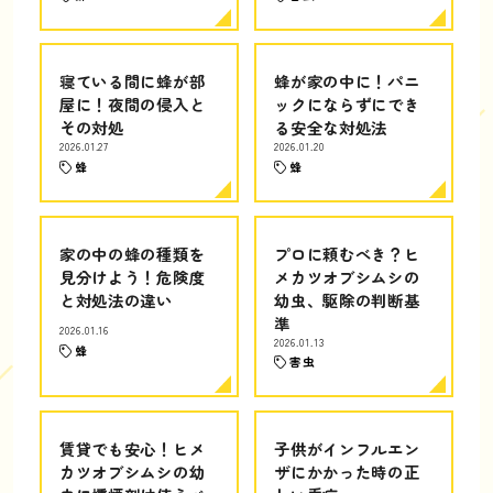
寝ている間に蜂が部
蜂が家の中に！パニ
屋に！夜間の侵入と
ックにならずにでき
その対処
る安全な対処法
2026.01.27
2026.01.20
蜂
蜂
家の中の蜂の種類を
プロに頼むべき？ヒ
見分けよう！危険度
メカツオブシムシの
と対処法の違い
幼虫、駆除の判断基
準
2026.01.16
2026.01.13
蜂
害虫
賃貸でも安心！ヒメ
子供がインフルエン
カツオブシムシの幼
ザにかかった時の正