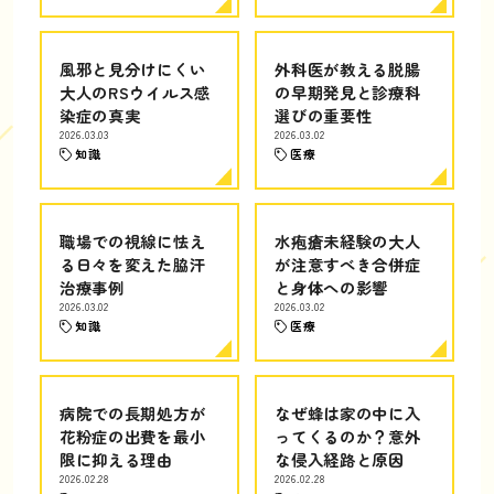
風邪と見分けにくい
外科医が教える脱腸
大人のRSウイルス感
の早期発見と診療科
染症の真実
選びの重要性
2026.03.03
2026.03.02
知識
医療
職場での視線に怯え
水疱瘡未経験の大人
る日々を変えた脇汗
が注意すべき合併症
治療事例
と身体への影響
2026.03.02
2026.03.02
知識
医療
病院での長期処方が
なぜ蜂は家の中に入
花粉症の出費を最小
ってくるのか？意外
限に抑える理由
な侵入経路と原因
2026.02.28
2026.02.28