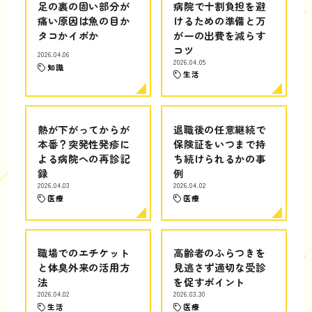
足の裏の固い部分が
病院で十割負担を避
痛い原因は魚の目か
けるための準備と万
タコかイボか
が一の出費を減らす
コツ
2026.04.06
2026.04.05
知識
生活
熱が下がってからが
退職後の任意継続で
本番？突発性発疹に
保険証をいつまで持
よる病院への再診記
ち続けられるかの事
録
例
2026.04.03
2026.04.02
医療
医療
職場でのエチケット
高齢者のふらつきを
と体臭外来の活用方
見逃さず適切な受診
法
を促すポイント
2026.04.02
2026.03.30
生活
医療