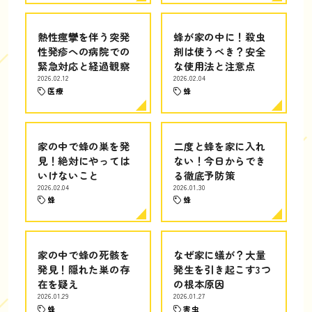
熱性痙攣を伴う突発
蜂が家の中に！殺虫
性発疹への病院での
剤は使うべき？安全
緊急対応と経過観察
な使用法と注意点
2026.02.12
2026.02.04
医療
蜂
家の中で蜂の巣を発
二度と蜂を家に入れ
見！絶対にやっては
ない！今日からでき
いけないこと
る徹底予防策
2026.02.04
2026.01.30
蜂
蜂
家の中で蜂の死骸を
なぜ家に蟻が？大量
発見！隠れた巣の存
発生を引き起こす3つ
在を疑え
の根本原因
2026.01.29
2026.01.27
蜂
害虫