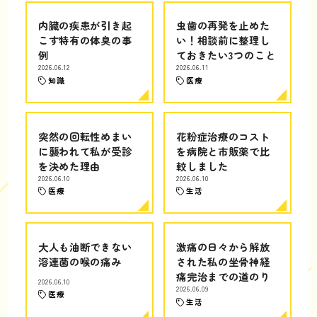
内臓の疾患が引き起
虫歯の再発を止めた
こす特有の体臭の事
い！相談前に整理し
例
ておきたい3つのこと
2026.06.12
2026.06.11
知識
医療
突然の回転性めまい
花粉症治療のコスト
に襲われて私が受診
を病院と市販薬で比
を決めた理由
較しました
2026.06.10
2026.06.10
医療
生活
大人も油断できない
激痛の日々から解放
溶連菌の喉の痛み
された私の坐骨神経
痛完治までの道のり
2026.06.10
2026.06.09
医療
生活