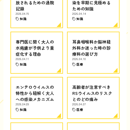
放されるための通院
染を早期に見極める
記録
ための知識
2026.04.15
2026.04.14
知識
知識
専門医に聞く大人の
耳鼻咽喉科か脳神経
水疱瘡が子供より重
外科か迷った時の診
症化する理由
療科の選び方
2026.04.11
2026.04.10
知識
医療
エンテロウイルスの
高齢者が注意すべき
特性から紐解く大人
RSウイルスのリスク
への感染メカニズム
とのどの痛み
2026.04.09
2026.04.07
知識
医療