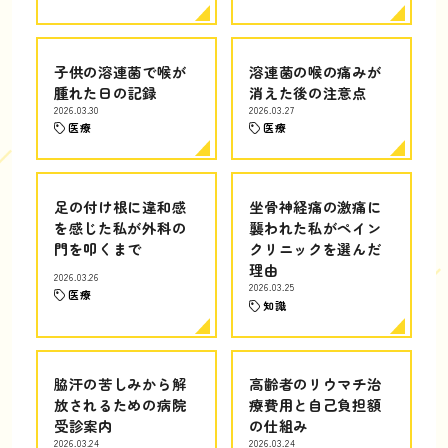
子供の溶連菌で喉が
溶連菌の喉の痛みが
腫れた日の記録
消えた後の注意点
2026.03.30
2026.03.27
医療
医療
足の付け根に違和感
坐骨神経痛の激痛に
を感じた私が外科の
襲われた私がペイン
門を叩くまで
クリニックを選んだ
理由
2026.03.26
2026.03.25
医療
知識
脇汗の苦しみから解
高齢者のリウマチ治
放されるための病院
療費用と自己負担額
受診案内
の仕組み
2026.03.24
2026.03.24