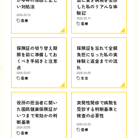
い対処法
した私のリアルな体
験記
2026.03.13
2026.03.11
医療
医療
保険証の切り替え期
保険証を忘れて全額
限を前に準備してお
負担になった私の実
くべき手続きと注意
体験と返金までの流
点
れ
2026.03.07
2026.03.05
医療
生活
役所の担当者に聞い
突発性発疹で病院を
た国民健康保険証が
受診する判断基準と
いつまで有効かの判
検査の必要性
断基準
2026.03.03
2026.03.05
医療
医療