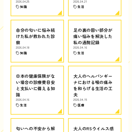
2026.04.25
2026.04.21
知識
生活
自分の匂いに悩み続
足の裏の固い部分が
けた私が救われた診
痛い悩みを解決した
察
私の通院記録
2026.04.18
2026.04.16
知識
生活
日本の健康保険がな
大人のヘルパンギー
い場合の診療費目安
ナにおける喉の痛み
と支払いに備える知
を和らげる生活の工
識
夫
2026.04.16
2026.04.15
生活
医療
匂いへの不安から解
大人のRSウイルス感