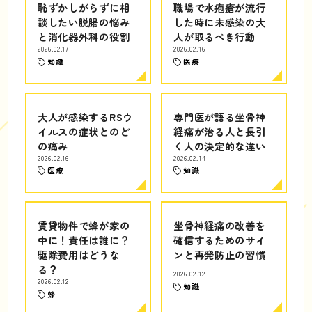
恥ずかしがらずに相
職場で水疱瘡が流行
談したい脱腸の悩み
した時に未感染の大
と消化器外科の役割
人が取るべき行動
2026.02.17
2026.02.16
知識
医療
大人が感染するRSウ
専門医が語る坐骨神
イルスの症状とのど
経痛が治る人と長引
の痛み
く人の決定的な違い
2026.02.16
2026.02.14
医療
知識
賃貸物件で蜂が家の
坐骨神経痛の改善を
中に！責任は誰に？
確信するためのサイ
駆除費用はどうな
ンと再発防止の習慣
る？
2026.02.12
2026.02.12
知識
蜂