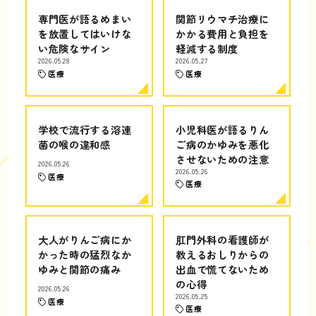
専門医が語るめまい
関節リウマチ治療に
を放置してはいけな
かかる費用と負担を
い危険なサイン
軽減する制度
2026.05.28
2026.05.27
医療
医療
学校で流行する溶連
小児科医が語るりん
菌の喉の違和感
ご病のかゆみを悪化
させないための注意
2026.05.26
2026.05.26
医療
医療
大人がりんご病にか
肛門外科の看護師が
かった時の猛烈なか
教えるおしりからの
ゆみと関節の痛み
出血で慌てないため
の心得
2026.05.26
2026.05.25
医療
医療