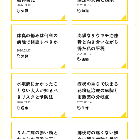
2026.03.18
2026.03.17
知識
知識
体臭の悩みは何科の
高額なリウマチ治療
病院で相談すべきか
費と向き合いながら
得た私の平穏
2026.03.17
2026.03.17
知識
医療
水疱瘡にかかったこ
症状の重さで決まる
とない大人が知るべ
花粉症治療の病院と
きリスクと予防法
市販薬の分岐点
2026.03.15
2026.03.14
医療
生活
りんご病の赤い頬と
排便時の痛くない鮮
かゆみの原因と正し
血に驚き病院を受診