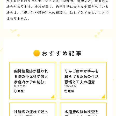
整えるためのリラクゼーション法（深呼吸、瞑想など）が有効な
場合があります。症状が重く、日常生活に大きな支障が出ている
場合は、心療内科や精神科への相談も、決して恥ずかしいことで
はありません。
おすすめ記事
突発性発疹が疑われ
りんご病のかゆみを
る際の小児科受診と
和らげるための生活
家庭内ケアの秘訣
習慣と工夫の極意
2026.07.25
2026.07.24
知識
医療
神経痛の症状で迷っ
水疱瘡の抗体検査を