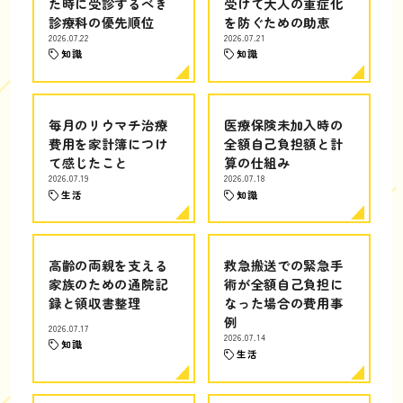
た時に受診するべき
受けて大人の重症化
診療科の優先順位
を防ぐための助恵
2026.07.22
2026.07.21
知識
知識
毎月のリウマチ治療
医療保険未加入時の
費用を家計簿につけ
全額自己負担額と計
て感じたこと
算の仕組み
2026.07.19
2026.07.18
生活
知識
高齢の両親を支える
救急搬送での緊急手
家族のための通院記
術が全額自己負担に
録と領収書整理
なった場合の費用事
例
2026.07.17
2026.07.14
知識
生活