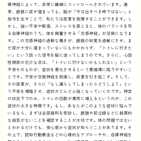
律神経によって、非常に繊細にコントロールされています。通
常、膀胱に尿が溜まっても、脳が「今は出すべき時ではない」と
指令を出すことで、私たちは尿意を我慢することができます。し
かし、強い不安や緊張、ストレスを感じると、体のバランスを司
る自律神経のうち、体を興奮させる「交感神経」が活発になりま
す。この交感神経の過剰な働きが、膀胱の知覚を過敏にさせ、ま
だ尿が十分に溜まっていないにもかかわらず、「トイレに行きた
い」という誤った信号を脳に送ってしまうのです。さらに、心因
性頻尿の厄介な点は、「トイレに行けないかもしれない」という
不安そのものが、症状を悪化させるという悪循環に陥りやすいこ
とです。不安が交感神経を刺激し、尿意を引き起こす。そして、
その尿意が、さらに「もし漏らしてしまったらどうしよう」とい
う不安を増幅させ、症状がどんどん強くなっていくのです。特定
の状況下でのみ、トイレの回数が異常に増えるというのが、この
症状の大きな特徴です。もし、あなたがこのような症状に悩んで
いるなら、まずは泌尿器科を受診し、膀胱や前立腺などに器質的
な病気がないことを確認することが大切です。体の問題ではない
とわかるだけでも、安心感から症状が和らぐことがあります。そ
の上で、認知行動療法などの心理的なアプローチや、自律神経を