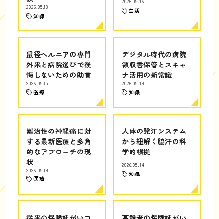
2026.05.16
2026.05.18
生活
知識
鼠径ヘルニアの専門
デジタル時代の病院
外来と病院選びで後
領収書保管とスキャ
悔しないための助言
ナ活用の新常識
2026.05.15
2026.05.14
医療
知識
難治性の神経痛に対
人体の発汗システム
する最新医療と多角
から紐解く脇汗の科
的なアプローチの現
学的根拠
状
2026.05.14
2026.05.14
知識
医療
従来の保険証がいつ
高齢者の保険証がい