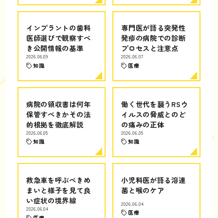
インプラントの歯科
専門医が語る突発性
医師選びで観察すべ
発疹の病院での診断
き公開情報の基準
プロセスと注意点
2026.06.09
2026.06.07
知識
医療
病院の領収書は何年
働く世代を襲うRSウ
保管すべきかその法
イルスの脅威とのど
的根拠を徹底解説
の痛みの正体
2026.06.05
2026.06.05
知識
知識
救急車を呼ぶべきめ
小児科医が語る溶連
まいと様子を見て良
菌と喉のケア
い症状の境界線
2026.06.04
2026.06.04
医療
医療