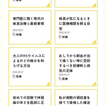
専門医に聞く現代の
体臭が気になるとき
体臭治療と最新事情
に医療機関を頼る目
安
2026.06.01
2026.06.01
知識
知識
大人のRSウイルスに
おしりから鮮血が出
よるのどの痛みを和
て痛くない時に受診
らげる方法
するべき診療科と病
気の正体
2026.05.31
2026.05.31
医療
医療
初めての診察で神経
私が病院の領収書を
痛の辛さを医師に正
捨てて後悔した確定