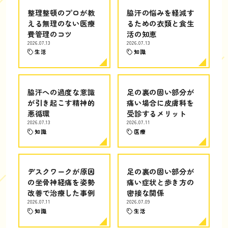
整理整頓のプロが教
脇汗の悩みを軽減す
える無理のない医療
るための衣類と食生
費管理のコツ
活の知恵
2026.07.13
2026.07.13
生活
知識
脇汗への過度な意識
足の裏の固い部分が
が引き起こす精神的
痛い場合に皮膚科を
悪循環
受診するメリット
2026.07.13
2026.07.11
知識
医療
デスクワークが原因
足の裏の固い部分が
の坐骨神経痛を姿勢
痛い症状と歩き方の
改善で治療した事例
密接な関係
2026.07.11
2026.07.09
知識
生活