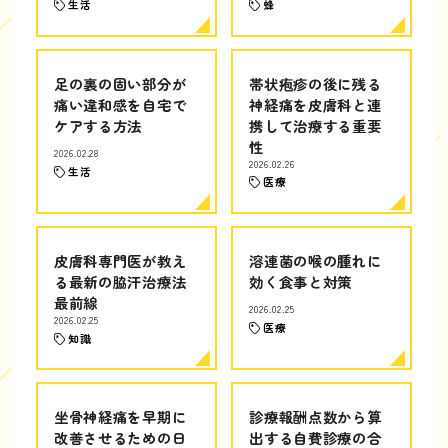
生活
蜂
足の裏の固い部分が
帯状疱疹の後に残る
痛い違和感を自宅で
神経痛を皮膚科と連
ケアする方法
携して治療する重要
性
2026.02.28
2026.02.26
生活
医療
皮膚科専門医が教え
溶連菌の喉の腫れに
る最新の脇汗治療法
効く食事と対策
最前線
2026.02.25
2026.02.25
医療
知識
坐骨神経痛を早期に
診療報酬点数から算
改善させるための日
出する自費診療の合