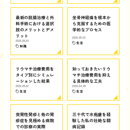
最新の脱腸治療と外
坐骨神経痛を根本か
科手術における選択
ら克服するための医
肢のメリットとデメ
学的なプロセス
リット
2026.05.03
2026.05.03
生活
知識
リウマチ治療費用を
知っておきたいリウ
タイプ別にシミュレ
マチ治療費用を抑え
ーションした結果
る具体的な工夫
2026.05.02
2026.04.28
生活
生活
突発性発疹と他の発
三十代で水疱瘡を経
疹症を見極める病院
験した私の壮絶な闘
での診察の実際
病記録