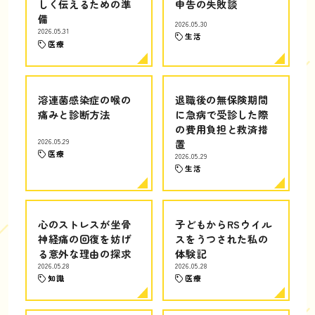
しく伝えるための準
申告の失敗談
備
2026.05.30
2026.05.31
生活
医療
溶連菌感染症の喉の
退職後の無保険期間
痛みと診断方法
に急病で受診した際
の費用負担と救済措
2026.05.29
置
医療
2026.05.29
生活
心のストレスが坐骨
子どもからRSウイル
神経痛の回復を妨げ
スをうつされた私の
る意外な理由の探求
体験記
2026.05.28
2026.05.28
知識
医療