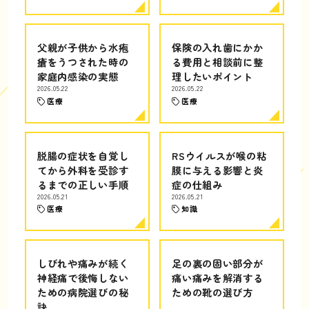
父親が子供から水疱
保険の入れ歯にかか
瘡をうつされた時の
る費用と相談前に整
家庭内感染の実態
理したいポイント
2026.05.22
2026.05.22
医療
医療
脱腸の症状を自覚し
RSウイルスが喉の粘
てから外科を受診す
膜に与える影響と炎
るまでの正しい手順
症の仕組み
2026.05.21
2026.05.21
医療
知識
しびれや痛みが続く
足の裏の固い部分が
神経痛で後悔しない
痛い痛みを解消する
ための病院選びの秘
ための靴の選び方
訣