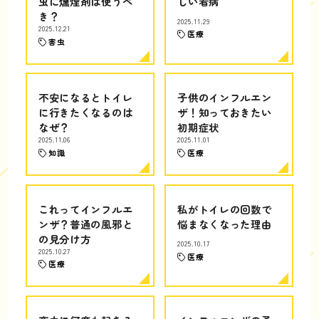
虫に燻煙剤は使うべ
しい看病
き？
2025.11.29
2025.12.21
医療
害虫
不安になるとトイレ
子供のインフルエン
に行きたくなるのは
ザ！知っておきたい
なぜ？
初期症状
2025.11.06
2025.11.01
知識
医療
これってインフルエ
私がトイレの回数で
ンザ？普通の風邪と
悩まなくなった理由
の見分け方
2025.10.17
2025.10.27
医療
医療