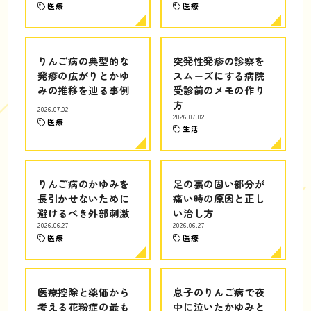
医療
医療
りんご病の典型的な
突発性発疹の診察を
発疹の広がりとかゆ
スムーズにする病院
みの推移を辿る事例
受診前のメモの作り
方
2026.07.02
2026.07.02
医療
生活
りんご病のかゆみを
足の裏の固い部分が
長引かせないために
痛い時の原因と正し
避けるべき外部刺激
い治し方
2026.06.27
2026.06.27
医療
医療
医療控除と薬価から
息子のりんご病で夜
考える花粉症の最も
中に泣いたかゆみと