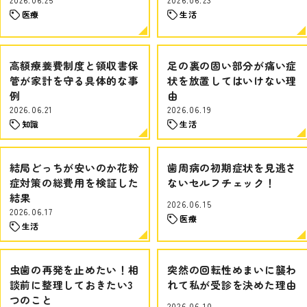
医療
生活
高額療養費制度と領収書保
足の裏の固い部分が痛い症
管が家計を守る具体的な事
状を放置してはいけない理
例
由
2026.06.21
2026.06.19
知識
生活
結局どっちが安いのか花粉
歯周病の初期症状を見逃さ
症対策の総費用を検証した
ないセルフチェック！
結果
2026.06.15
2026.06.17
医療
生活
虫歯の再発を止めたい！相
突然の回転性めまいに襲わ
談前に整理しておきたい3
れて私が受診を決めた理由
つのこと
2026.06.10