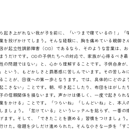
ら起き上がれない我が子を前に、「いつまで寝ているの！」「
葉を投げかけてしまう。そんな経験に、胸を痛めている親御さ
因が起立性調節障害（OD）であるなら、そのような言葉は、お
まうだけです。ODの子供たちへの対応で、家族が心得るべき最
性の問題ではない」と、心から理解することです。子供自身が
」という、もどかしさと罪悪感に苦しんでいます。その苦しみ
ることが、回復への第一歩となります。では、具体的にどのよ
起こさない」ことです。朝、叩き起こしたり、布団をはがした
子の信頼関係を損ないます。声かけは優しく、一度で起きられ
葉をかける」ことです。「つらいね」「しんどいね」と、本人
しましょう。「怠けている」というレッテルを貼らず、一番の
げます。そして、「できたことを褒める」習慣をつけましょう
行けた。宿題を少しだけ進められた。そんな小さな一歩を「す