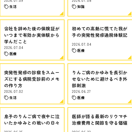
2026.07.09
2026.07.08
生活
知識
会社を辞めた後の保険証が
初めての高熱に慌てた我が
いつまで有効か実体験から
子の突発性発疹通院体験記
学んだこと
2026.07.04
2026.07.04
医療
医療
突発性発疹の診察をスムー
りんご病のかゆみを長引か
ズにする病院受診前のメモ
せないために避けるべき外
の作り方
部刺激
2026.07.02
2026.06.27
生活
医療
息子のりんご病で夜中に泣
医師が語る最新のリウマチ
いたかゆみとの戦いの日々
治療費用と関節を守る価値
2026.06.25
2026.06.23