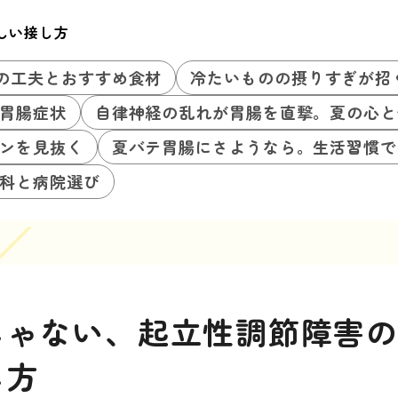
しい接し方
の工夫とおすすめ食材
冷たいものの摂りすぎが招
胃腸症状
自律神経の乱れが胃腸を直撃。夏の心と
ンを見抜く
夏バテ胃腸にさようなら。生活習慣で
科と病院選び
じゃない、起立性調節障害
し方