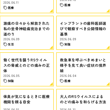
2026.06.11
医療
医療
激痛の日々から解放された
インプラントの歯科医師選
私の坐骨神経痛完治までの
びで観察すべき公開情報の
道のり
基準
2026.06.09
2026.06.09
生活
知識
働く世代を襲うRSウイル
救急車を呼ぶべきめまいと
スの脅威とのどの痛みの正
様子を見て良い症状の境界
体
線
2026.06.05
2026.06.04
知識
医療
体臭が気になるときに医療
大人のRSウイルスによる
機関を頼る目安
のどの痛みを和らげる方法
2026.06.01
2026.05.31