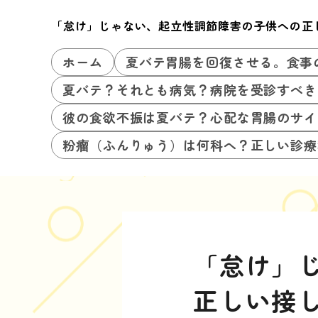
「怠け」じゃない、起立性調節障害の子供への正
ホーム
夏バテ胃腸を回復させる。食事
夏バテ？それとも病気？病院を受診すべき
彼の食欲不振は夏バテ？心配な胃腸のサイ
粉瘤（ふんりゅう）は何科へ？正しい診療
「怠け」
正しい接