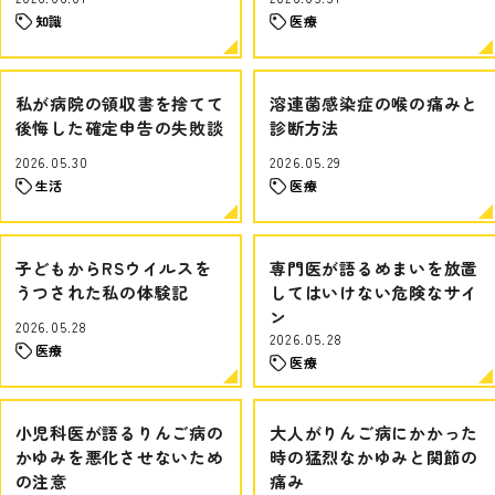
知識
医療
私が病院の領収書を捨てて
溶連菌感染症の喉の痛みと
後悔した確定申告の失敗談
診断方法
2026.05.30
2026.05.29
生活
医療
子どもからRSウイルスを
専門医が語るめまいを放置
うつされた私の体験記
してはいけない危険なサイ
ン
2026.05.28
2026.05.28
医療
医療
小児科医が語るりんご病の
大人がりんご病にかかった
かゆみを悪化させないため
時の猛烈なかゆみと関節の
の注意
痛み