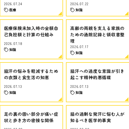
2026.07.24
2026.07.22
医療
知識
医療保険未加入時の全額自
高齢の両親を支える家族の
己負担額と計算の仕組み
ための通院記録と領収書整
理
2026.07.18
2026.07.17
知識
知識
脇汗の悩みを軽減するため
脇汗への過度な意識が引き
の衣類と食生活の知恵
起こす精神的悪循環
2026.07.13
2026.07.13
知識
知識
足の裏の固い部分が痛い症
脇の過剰な発汗に悩む人が
状と歩き方の密接な関係
知るべき医学的事実