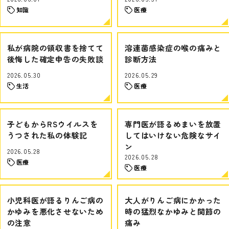
知識
医療
私が病院の領収書を捨てて
溶連菌感染症の喉の痛みと
後悔した確定申告の失敗談
診断方法
2026.05.30
2026.05.29
生活
医療
子どもからRSウイルスを
専門医が語るめまいを放置
うつされた私の体験記
してはいけない危険なサイ
ン
2026.05.28
2026.05.28
医療
医療
小児科医が語るりんご病の
大人がりんご病にかかった
かゆみを悪化させないため
時の猛烈なかゆみと関節の
の注意
痛み