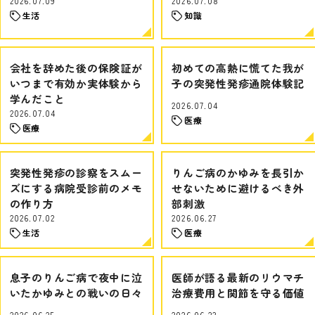
2026.07.09
2026.07.08
生活
知識
会社を辞めた後の保険証が
初めての高熱に慌てた我が
いつまで有効か実体験から
子の突発性発疹通院体験記
学んだこと
2026.07.04
2026.07.04
医療
医療
突発性発疹の診察をスムー
りんご病のかゆみを長引か
ズにする病院受診前のメモ
せないために避けるべき外
の作り方
部刺激
2026.07.02
2026.06.27
生活
医療
息子のりんご病で夜中に泣
医師が語る最新のリウマチ
いたかゆみとの戦いの日々
治療費用と関節を守る価値
2026.06.25
2026.06.23