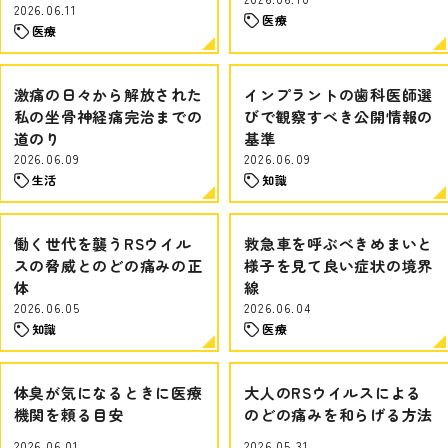
2026.06.11
医療
医療
激痛の日々から解放された
インプラントの歯科医師選
私の坐骨神経痛完治までの
びで観察すべき公開情報の
道のり
基準
2026.06.09
2026.06.09
生活
知識
働く世代を襲うRSウイル
救急車を呼ぶべきめまいと
スの脅威とのどの痛みの正
様子を見て良い症状の境界
体
線
2026.06.05
2026.06.04
知識
医療
体臭が気になるときに医療
大人のRSウイルスによる
機関を頼る目安
のどの痛みを和らげる方法
2026.06.01
2026.05.31