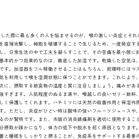
染した際に最も多くの人を悩ませるのが、喉の激しい炎症とそれ
を直接攻撃し、細胞を破壊することで生じるため、一度発症す
し、日常生活の中で工夫を凝らすことで、その苦痛を最小限に
基本的かつ効果的なのは、徹底した加湿です。乾燥した空気は
です。加湿器をフル稼働させることはもちろん、就寝時にはマ
気を利用して喉を湿潤状態に保つことができます。これにより
次に、摂取する飲食物の温度と質に注目しましょう。痛みがあ
強すぎます。人肌程度のぬるま湯や、喉越しの良いゼリー飲料
しく保護してくれます。ハチミツには天然の殺菌作用と保湿作
す。ただし、炎症がひどい時は酸味の強いフルーツジュースや
るのが賢明です。また、市販の消炎鎮痛剤を適切に使用するこ
分摂取が疎かになり、体力の低下や脱水を招く原因となります
養と睡眠をしっかりと摂ることが、免疫系をサポートする最善