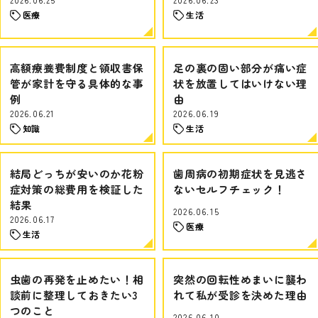
医療
生活
高額療養費制度と領収書保
足の裏の固い部分が痛い症
管が家計を守る具体的な事
状を放置してはいけない理
例
由
2026.06.21
2026.06.19
知識
生活
結局どっちが安いのか花粉
歯周病の初期症状を見逃さ
症対策の総費用を検証した
ないセルフチェック！
結果
2026.06.15
2026.06.17
医療
生活
虫歯の再発を止めたい！相
突然の回転性めまいに襲わ
談前に整理しておきたい3
れて私が受診を決めた理由
つのこと
2026.06.10