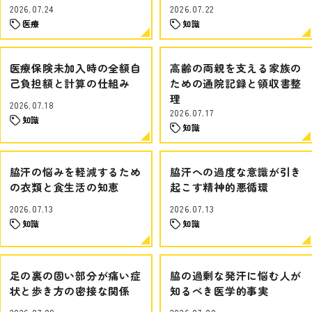
2026.07.24
2026.07.22
医療
知識
医療保険未加入時の全額自
高齢の両親を支える家族の
己負担額と計算の仕組み
ための通院記録と領収書整
理
2026.07.18
2026.07.17
知識
知識
脇汗の悩みを軽減するため
脇汗への過度な意識が引き
の衣類と食生活の知恵
起こす精神的悪循環
2026.07.13
2026.07.13
知識
知識
足の裏の固い部分が痛い症
脇の過剰な発汗に悩む人が
状と歩き方の密接な関係
知るべき医学的事実