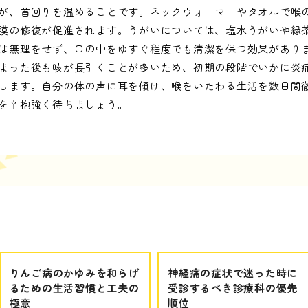
が、首回りを温めることです。ネックウォーマーやタオルで喉
膜の修復が促進されます。うがいについては、塩水うがいや緑
は無理をせず、口の中をゆすぐ程度でも清潔を保つ効果がありま
まった後も咳が長引くことが多いため、初期の段階でいかに炎
します。自分の体の声に耳を傾け、喉をいたわる生活を数日間
を辛抱強く待ちましょう。
りんご病のかゆみを和らげ
神経痛の症状で迷った時に
るための生活習慣と工夫の
受診するべき診療科の優先
極意
順位