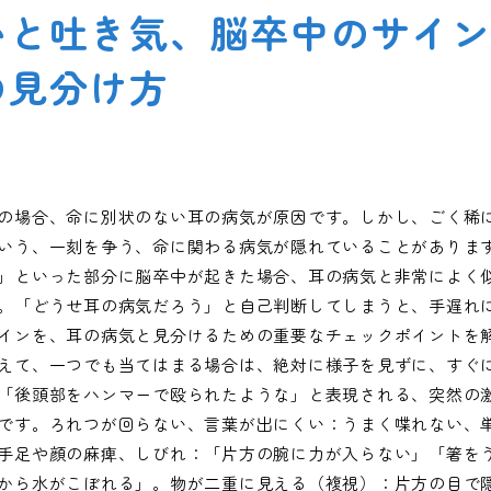
いと吐き気、脳卒中のサイ
の見分け方
の場合、命に別状のない耳の病気が原因です。しかし、ごく稀
いう、一刻を争う、命に関わる病気が隠れていることがありま
」といった部分に脳卒中が起きた場合、耳の病気と非常によく
。「どうせ耳の病気だろう」と自己判断してしまうと、手遅れ
インを、耳の病気と見分けるための重要なチェックポイントを
えて、一つでも当てはまる場合は、絶対に様子を見ずに、すぐ
「後頭部をハンマーで殴られたような」と表現される、突然の
です。ろれつが回らない、言葉が出にくい：うまく喋れない、
手足や顔の麻痺、しびれ：「片方の腕に力が入らない」「箸を
から水がこぼれる」。物が二重に見える（複視）：片方の目で