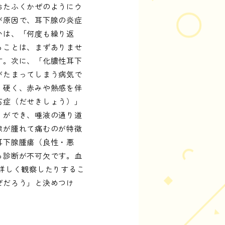
おたふくかぜのようにウ
が原因で、耳下腺の炎症
いは、「何度も繰り返
ることは、まずありませ
す。次に、「化膿性耳下
がたまってしまう病気で
り硬く、赤みや熱感を伴
石症（だせきしょう）」
）ができ、唾液の通り道
腺が腫れて痛むのが特徴
耳下腺腫瘍（良性・悪
る診断が不可欠です。血
詳しく観察したりするこ
ぜだろう」と決めつけ