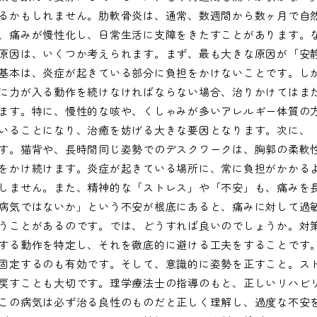
るかもしれません。肋軟骨炎は、通常、数週間から数ヶ月で自
、痛みが慢性化し、日常生活に支障をきたすことがあります。
原因は、いくつか考えられます。まず、最も大きな原因が「安
基本は、炎症が起きている部分に負担をかけないことです。し
に力が入る動作を続けなければならない場合、治りかけてはま
ます。特に、慢性的な咳や、くしゃみが多いアレルギー体質の
いることになり、治癒を妨げる大きな要因となります。次に、
す。猫背や、長時間同じ姿勢でのデスクワークは、胸郭の柔軟
をかけ続けます。炎症が起きている場所に、常に負担がかかる
しません。また、精神的な「ストレス」や「不安」も、痛みを
病気ではないか」という不安が根底にあると、痛みに対して過
うことがあるのです。では、どうすれば良いのでしょうか。対
する動作を特定し、それを徹底的に避ける工夫をすることです
固定するのも有効です。そして、意識的に姿勢を正すこと。ス
戻すことも大切です。理学療法士の指導のもと、正しいリハビ
この病気は必ず治る良性のものだと正しく理解し、過度な不安