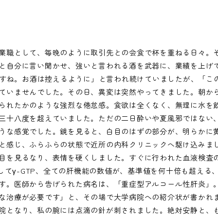
業職として、毎晩のように取引先との会食で杯を重ねる日々。
と自分に言い聞かせ、強いと言われる酒を武器に、業績を上げ
いですね。お酒は控えるように」と言われ続けていましたが、「こ
ていませんでした。その日、異変は突然やってきました。朝か
られたかのような強烈な倦怠感。食欲は全くなく、無理に水を
三十八度を超えていました。ただの二日酔いや夏風邪ではない
うな感覚でした。鏡を見ると、白目のはずの部分が、明らかに
と感じ、ふらふらの状態で近所の内科クリニックへ駆け込みま
目を見るなり、表情を硬くしました。すぐに行われた血液検査
そしてγ-GTP、全ての肝機能の数値が、基準値を何十倍も超え
す。医師から告げられた病名は、「重症型アルコール性肝炎」
な治療が必要です」と、その場で大学病院への紹介状が書かれ
院となり、私の腕には点滴の針が刺されました。絶対安静と、