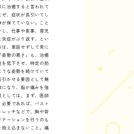
然に治癒すると言われて
なぜ、症状が長引いてし
静が保てていない」こと
かし、仕事や家事、育児
た炎症がぶり返す、とい
方は、意図せずして常に
「姿勢の悪さ」も、治癒
性を低下させ、特定の肋
ような姿勢を続けていて
長引かせる要因として無
敏になり、脳が痛みを強
策としては、まず、医師
。必要であれば、バスト
トレッチなどで、胸や背
リテーションを行うのも
を抱え込まないこと。痛