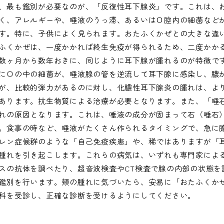
、最も鑑別が必要なのが、「反復性耳下腺炎」です。これは、
く、アレルギーや、唾液のうっ滞、あるいは口腔内の細菌など
す。特に、子供によく見られます。おたふくかぜとの大きな違
ふくかぜは、一度かかれば終生免疫が得られるため、二度かか
数ヶ月から数年おきに、同じように耳下腺が腫れるのが特徴で
に口の中の細菌が、唾液腺の管を逆流して耳下腺に感染し、膿
が、比較的弾力があるのに対し、化膿性耳下腺炎の腫れは、よ
あります。抗生物質による治療が必要となります。また、「唾
れの原因となります。これは、唾液の成分が固まって石（唾石
。食事の時など、唾液がたくさん作られるタイミングで、急に
レン症候群のような「自己免疫疾患」や、稀ではありますが「
腫れを引き起こします。これらの病気は、いずれも専門家によ
スの抗体を調べたり、超音波検査やCT検査で腺の内部の状態を
鑑別を行います。頬の腫れに気づいたら、安易に「おたふくか
科を受診し、正確な診断を受けるようにしてください。