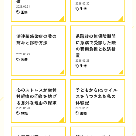
備
2026.05.30
2026.05.31
生活
医療
溶連菌感染症の喉の
退職後の無保険期間
痛みと診断方法
に急病で受診した際
の費用負担と救済措
2026.05.29
置
医療
2026.05.29
生活
心のストレスが坐骨
子どもからRSウイル
神経痛の回復を妨げ
スをうつされた私の
る意外な理由の探求
体験記
2026.05.28
2026.05.28
知識
医療