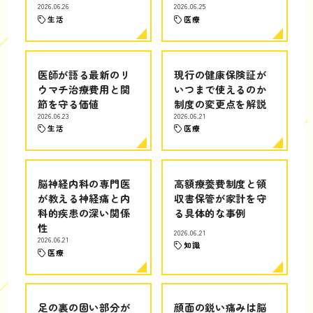
2026.06.26
2026.06.25
生活
医療
医師が語る最新のリ
現行の健康保険証が
ウマチ治療費用と関
いつまで使えるのか
節を守る価値
制度の変更点を解説
2026.06.23
2026.06.21
生活
医療
脳神経内科の専門医
高額療養費制度と領
が教える神経痛と内
収書保管が家計を守
科的疾患の深い関係
る具体的な事例
性
2026.06.21
2026.06.21
知識
医療
足の裏の固い部分が
顔面の鋭い痛みは脳