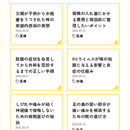
父親が子供から水疱
保険の入れ歯にかか
瘡をうつされた時の
る費用と相談前に整
家庭内感染の実態
理したいポイント
2026.05.22
2026.05.22
医療
医療
脱腸の症状を自覚し
RSウイルスが喉の粘
てから外科を受診す
膜に与える影響と炎
るまでの正しい手順
症の仕組み
2026.05.21
2026.05.21
医療
知識
しびれや痛みが続く
足の裏の固い部分が
神経痛で後悔しない
痛い痛みを解消する
ための病院選びの秘
ための靴の選び方
訣
2026.05.16
2026.05.18
生活