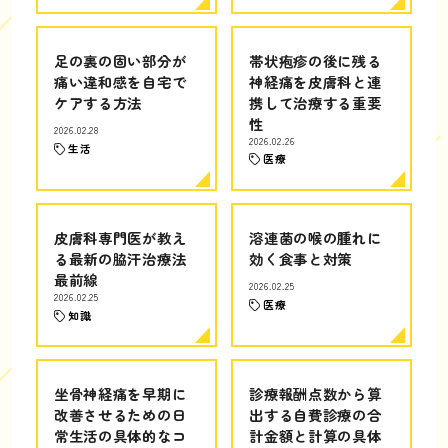
足の裏の固い部分が
帯状疱疹の後に残る
痛い違和感を自宅で
神経痛を皮膚科と連
ケアする方法
携して治療する重要
性
2026.02.28
2026.02.26
生活
医療
皮膚科専門医が教え
溶連菌の喉の腫れに
る最新の脇汗治療法
効く食事と対策
最前線
2026.02.25
2026.02.25
医療
知識
坐骨神経痛を早期に
診療報酬点数から算
改善させるための日
出する自費診療の合
常生活の具体的なコ
計金額と計算の具体