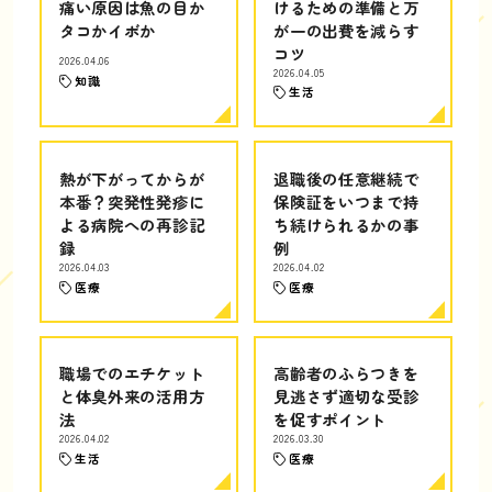
痛い原因は魚の目か
けるための準備と万
タコかイボか
が一の出費を減らす
コツ
2026.04.06
2026.04.05
知識
生活
熱が下がってからが
退職後の任意継続で
本番？突発性発疹に
保険証をいつまで持
よる病院への再診記
ち続けられるかの事
録
例
2026.04.03
2026.04.02
医療
医療
職場でのエチケット
高齢者のふらつきを
と体臭外来の活用方
見逃さず適切な受診
法
を促すポイント
2026.04.02
2026.03.30
生活
医療