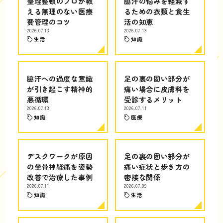
整理整頓のプロが教
脇汗の悩みを軽減す
える無理のない医療
るための衣類と食生
費管理のコツ
活の知恵
2026.07.13
2026.07.13
生活
知識
脇汗への過度な意識
足の裏の固い部分が
が引き起こす精神的
痛い場合に皮膚科を
悪循環
受診するメリット
2026.07.13
2026.07.11
知識
医療
デスクワークが原因
足の裏の固い部分が
の坐骨神経痛を姿勢
痛い症状と歩き方の
改善で治療した事例
密接な関係
2026.07.11
2026.07.09
知識
生活