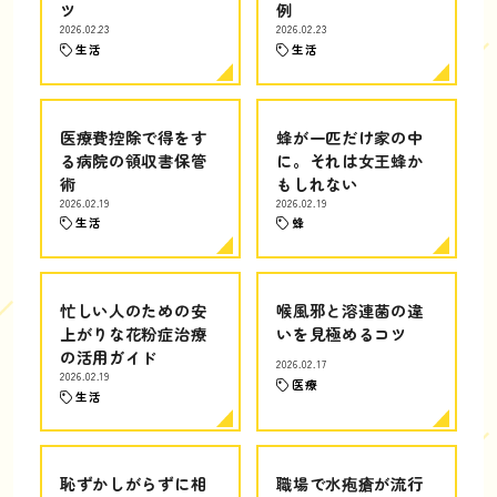
ツ
例
2026.02.23
2026.02.23
生活
生活
医療費控除で得をす
蜂が一匹だけ家の中
る病院の領収書保管
に。それは女王蜂か
術
もしれない
2026.02.19
2026.02.19
生活
蜂
忙しい人のための安
喉風邪と溶連菌の違
上がりな花粉症治療
いを見極めるコツ
の活用ガイド
2026.02.17
2026.02.19
医療
生活
恥ずかしがらずに相
職場で水疱瘡が流行