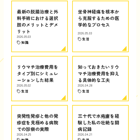
最新の脱腸治療と外
坐骨神経痛を根本か
科手術における選択
ら克服するための医
肢のメリットとデメ
学的なプロセス
リット
2026.05.03
2026.05.03
生活
知識
リウマチ治療費用を
知っておきたいリウ
タイプ別にシミュレ
マチ治療費用を抑え
ーションした結果
る具体的な工夫
2026.05.02
2026.04.28
生活
生活
突発性発疹と他の発
三十代で水疱瘡を経
疹症を見極める病院
験した私の壮絶な闘
での診察の実際
病記録
2026.04.25
2026.04.21
知識
生活