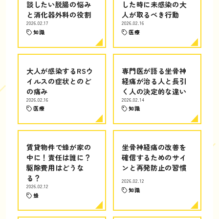
談したい脱腸の悩み
した時に未感染の大
と消化器外科の役割
人が取るべき行動
2026.02.17
2026.02.16
知識
医療
大人が感染するRSウ
専門医が語る坐骨神
イルスの症状とのど
経痛が治る人と長引
の痛み
く人の決定的な違い
2026.02.16
2026.02.14
医療
知識
賃貸物件で蜂が家の
坐骨神経痛の改善を
中に！責任は誰に？
確信するためのサイ
駆除費用はどうな
ンと再発防止の習慣
る？
2026.02.12
2026.02.12
知識
蜂