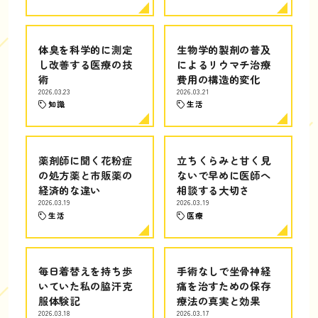
体臭を科学的に測定
生物学的製剤の普及
し改善する医療の技
によるリウマチ治療
術
費用の構造的変化
2026.03.23
2026.03.21
知識
生活
薬剤師に聞く花粉症
立ちくらみと甘く見
の処方薬と市販薬の
ないで早めに医師へ
経済的な違い
相談する大切さ
2026.03.19
2026.03.19
生活
医療
毎日着替えを持ち歩
手術なしで坐骨神経
いていた私の脇汗克
痛を治すための保存
服体験記
療法の真実と効果
2026.03.18
2026.03.17