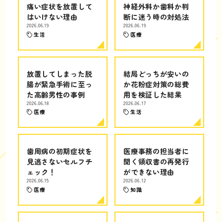
痛い症状を放置して
神経外科か歯科か判
はいけない理由
断に迷う時の対処法
2026.06.19
2026.06.19
生活
医療
放置してしまった脱
結局どっちが安いの
腸が緊急手術に至っ
か花粉症対策の総費
た高齢男性の事例
用を検証した結果
2026.06.18
2026.06.17
医療
生活
歯周病の初期症状を
医療事務の担当者に
見逃さないセルフチ
聞く領収書の再発行
ェック！
ができない理由
2026.06.15
2026.06.12
医療
知識