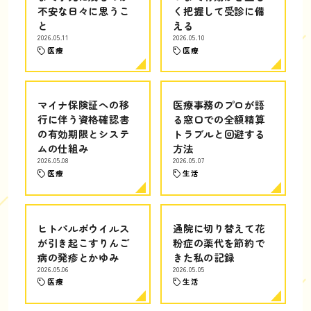
不安な日々に思うこ
く把握して受診に備
と
える
2026.05.11
2026.05.10
医療
医療
マイナ保険証への移
医療事務のプロが語
行に伴う資格確認書
る窓口での全額精算
の有効期限とシステ
トラブルと回避する
ムの仕組み
方法
2026.05.08
2026.05.07
医療
生活
ヒトパルボウイルス
通院に切り替えて花
が引き起こすりんご
粉症の薬代を節約で
病の発疹とかゆみ
きた私の記録
2026.05.06
2026.05.05
医療
生活