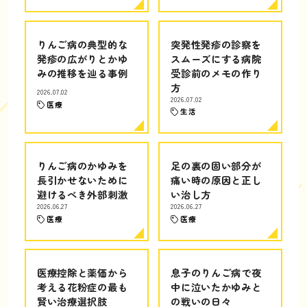
りんご病の典型的な
突発性発疹の診察を
発疹の広がりとかゆ
スムーズにする病院
みの推移を辿る事例
受診前のメモの作り
方
2026.07.02
2026.07.02
医療
生活
りんご病のかゆみを
足の裏の固い部分が
長引かせないために
痛い時の原因と正し
避けるべき外部刺激
い治し方
2026.06.27
2026.06.27
医療
医療
医療控除と薬価から
息子のりんご病で夜
考える花粉症の最も
中に泣いたかゆみと
賢い治療選択肢
の戦いの日々