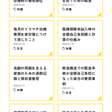
診療科の優先順位
を防ぐための助恵
2026.07.22
2026.07.21
知識
知識
毎月のリウマチ治療
医療保険未加入時の
費用を家計簿につけ
全額自己負担額と計
て感じたこと
算の仕組み
2026.07.19
2026.07.18
生活
知識
高齢の両親を支える
救急搬送での緊急手
家族のための通院記
術が全額自己負担に
録と領収書整理
なった場合の費用事
例
2026.07.17
2026.07.14
知識
生活