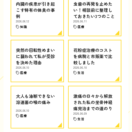
内臓の疾患が引き起
虫歯の再発を止めた
こす特有の体臭の事
い！相談前に整理し
例
ておきたい3つのこと
2026.06.12
2026.06.11
知識
医療
突然の回転性めまい
花粉症治療のコスト
に襲われて私が受診
を病院と市販薬で比
を決めた理由
較しました
2026.06.10
2026.06.10
医療
生活
大人も油断できない
激痛の日々から解放
溶連菌の喉の痛み
された私の坐骨神経
痛完治までの道のり
2026.06.10
2026.06.09
医療
生活