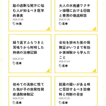
脇の過剰な発汗に悩
大人の水疱瘡ワクチ
む人が知るべき医学
ン接種における回数
的事実
と費用の徹底解説
2026.07.08
2026.07.05
知識
医療
繰り返すふらつきと
会社を辞めた後の保
耳鳴りから判明した
険証がいつまで有効
持病の治療記録
か実体験から学んだ
こと
2026.07.04
2026.07.04
医療
医療
初めての高熱に慌て
脱腸の疑いがある時
た我が子の突発性発
に受診するべき診療
疹通院体験記
科と判断の目安
2026.07.04
2026.07.03
医療
医療