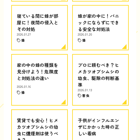
寝ている間に蜂が部
蜂が家の中に！パニ
屋に！夜間の侵入と
ックにならずにでき
その対処
る安全な対処法
2026.01.27
2026.01.20
蜂
蜂
家の中の蜂の種類を
プロに頼むべき？ヒ
見分けよう！危険度
メカツオブシムシの
と対処法の違い
幼虫、駆除の判断基
準
2026.01.16
2026.01.13
蜂
害虫
賃貸でも安心！ヒメ
子供がインフルエン
カツオブシムシの幼
ザにかかった時の正
虫に燻煙剤は使うべ
しい看病
き？