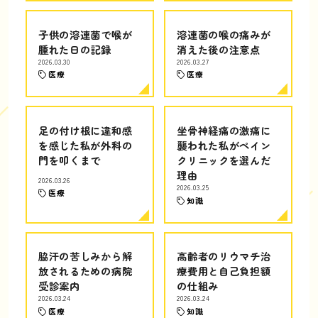
子供の溶連菌で喉が
溶連菌の喉の痛みが
腫れた日の記録
消えた後の注意点
2026.03.30
2026.03.27
医療
医療
足の付け根に違和感
坐骨神経痛の激痛に
を感じた私が外科の
襲われた私がペイン
門を叩くまで
クリニックを選んだ
理由
2026.03.26
2026.03.25
医療
知識
脇汗の苦しみから解
高齢者のリウマチ治
放されるための病院
療費用と自己負担額
受診案内
の仕組み
2026.03.24
2026.03.24
医療
知識