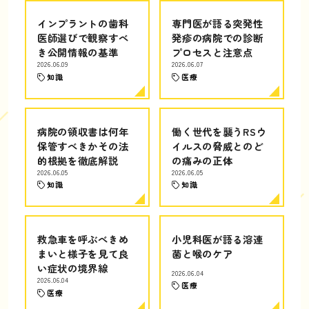
インプラントの歯科
専門医が語る突発性
医師選びで観察すべ
発疹の病院での診断
き公開情報の基準
プロセスと注意点
2026.06.09
2026.06.07
知識
医療
病院の領収書は何年
働く世代を襲うRSウ
保管すべきかその法
イルスの脅威とのど
的根拠を徹底解説
の痛みの正体
2026.06.05
2026.06.05
知識
知識
救急車を呼ぶべきめ
小児科医が語る溶連
まいと様子を見て良
菌と喉のケア
い症状の境界線
2026.06.04
2026.06.04
医療
医療