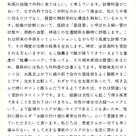
和感の段階で外科に来てほしい」と考えています。診療科選びに
おいて、なぜ内科ではなく外科なのかという理由は、私たちが単
に切るだけでなく、腹壁の解剖学的な構造を熟知しているからで
す。脱腸の診断において、医師は「鼠径管」と呼ばれる細い管の
状態や、周囲の血管、神経との位置関係を瞬時に評価します。こ
れは将来の手術をシミュレーションしながら行う高度な診察であ
り、その精度が治療の結果を左右します。時折、泌尿器科を受診
される方もいますが、もし陰嚢まで腸が降りてきているような重
度の「陰嚢ヘルニア」であっても、その根本原因は腹壁にあるた
め、最終的には私たち外科医の出番となります。早期発見のポイ
ントは、お風呂上がりに鏡の前で自分の鼠径部をよく観察するこ
とです。左右を比較して、わずかでも左右差があったり、咳き込
んだ時にポコッと膨らんだりするようであれば、それは間違いな
く受診のタイミングです。また、脱腸は女性にも起こり得る疾患
であることを忘れてはいけません。女性の場合は大腿ヘルニアと
いう、より嵌頓のリスクが高いタイプであることも多いため、性
別に関わらず「お腹の付け根の異常は外科へ」という意識を持っ
ていただきたいと思います。私たちは、患者さんが一日でも早く
痛みのない、そして大きな事故のリスクのない生活に戻れるよ