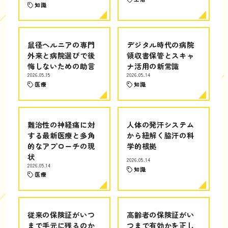
知識
鼠径ヘルニアの専門
デジタル時代の病院
外来と病院選びで後
領収書保管とスキャ
悔しないための助言
ナ活用の新常識
2026.05.15
2026.05.14
医療
知識
難治性の神経痛に対
人体の発汗システム
する最新医療と多角
から紐解く脇汗の科
的なアプローチの現
学的根拠
状
2026.05.14
2026.05.14
知識
医療
従来の保険証がいつ
高齢者の保険証がい
まで手元に残るのか
つまで有効かを正し