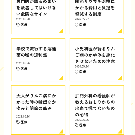
専門医が語るめまい
関節リウマチ治療に
を放置してはいけな
かかる費用と負担を
い危険なサイン
軽減する制度
2026.05.28
2026.05.27
医療
医療
学校で流行する溶連
小児科医が語るりん
菌の喉の違和感
ご病のかゆみを悪化
させないための注意
2026.05.26
2026.05.26
医療
医療
大人がりんご病にか
肛門外科の看護師が
かった時の猛烈なか
教えるおしりからの
ゆみと関節の痛み
出血で慌てないため
の心得
2026.05.26
2026.05.25
医療
医療