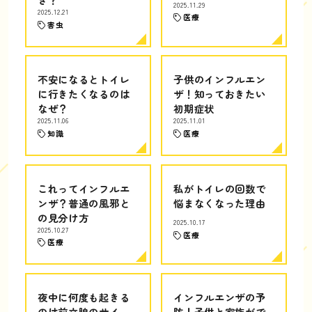
2025.11.29
2025.12.21
医療
害虫
不安になるとトイレ
子供のインフルエン
に行きたくなるのは
ザ！知っておきたい
なぜ？
初期症状
2025.11.06
2025.11.01
知識
医療
これってインフルエ
私がトイレの回数で
ンザ？普通の風邪と
悩まなくなった理由
の見分け方
2025.10.17
2025.10.27
医療
医療
夜中に何度も起きる
インフルエンザの予
のは前立腺のサイ
防！子供と家族がで