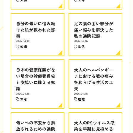
自分の匂いに悩み続
足の裏の固い部分が
けた私が救われた診
痛い悩みを解決した
察
私の通院記録
2026.04.18
2026.04.16
知識
生活
日本の健康保険がな
大人のヘルパンギー
い場合の診療費目安
ナにおける喉の痛み
と支払いに備える知
を和らげる生活の工
識
夫
2026.04.16
2026.04.15
生活
医療
匂いへの不安から解
大人のRSウイルス感
放されるための通院
染を早期に見極める