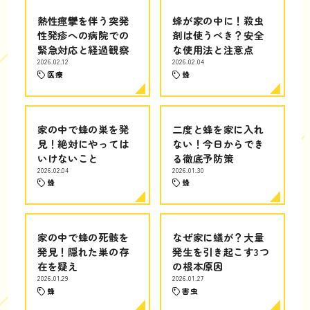
熱性痙攣を伴う突発
蜂が家の中に！殺虫
性発疹への病院での
剤は使うべき？安全
緊急対応と経過観察
な使用法と注意点
2026.02.12
2026.02.04
医療
蜂
家の中で蜂の巣を発
二度と蜂を家に入れ
見！絶対にやっては
ない！今日からでき
いけないこと
る徹底予防策
2026.02.04
2026.01.30
蜂
蜂
家の中で蜂の死骸を
なぜ家に蟻が？大量
発見！隠れた巣の存
発生を引き起こす3つ
在を疑え
の根本原因
2026.01.29
2026.01.27
蜂
害虫