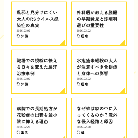
風邪と見分けにくい
外科医が教える脱腸
大人のRSウイルス感
の早期発見と診療科
染症の真実
選びの重要性
2026.03.03
2026.03.02
知識
医療
職場での視線に怯え
水疱瘡未経験の大人
る日々を変えた脇汗
が注意すべき合併症
治療事例
と身体への影響
2026.03.02
2026.03.02
知識
医療
病院での長期処方が
なぜ蜂は家の中に入
花粉症の出費を最小
ってくるのか？意外
限に抑える理由
な侵入経路と原因
2026.02.28
2026.02.28
生活
蜂