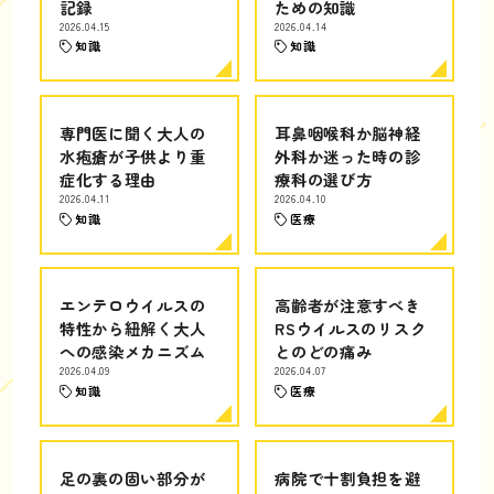
記録
ための知識
2026.04.15
2026.04.14
知識
知識
専門医に聞く大人の
耳鼻咽喉科か脳神経
水疱瘡が子供より重
外科か迷った時の診
症化する理由
療科の選び方
2026.04.11
2026.04.10
知識
医療
エンテロウイルスの
高齢者が注意すべき
特性から紐解く大人
RSウイルスのリスク
への感染メカニズム
とのどの痛み
2026.04.09
2026.04.07
知識
医療
足の裏の固い部分が
病院で十割負担を避