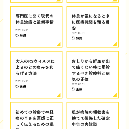
専門医に聞く現代の
体臭が気になるとき
体臭治療と最新事情
に医療機関を頼る目
安
2026.06.01
2026.06.01
知識
知識
大人のRSウイルスに
おしりから鮮血が出
よるのどの痛みを和
て痛くない時に受診
らげる方法
するべき診療科と病
気の正体
2026.05.31
2026.05.31
医療
医療
初めての診察で神経
私が病院の領収書を
痛の辛さを医師に正
捨てて後悔した確定
しく伝えるための準
申告の失敗談