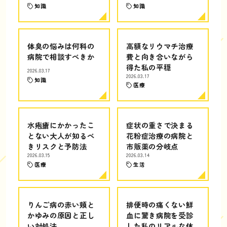
知識
知識
体臭の悩みは何科の
高額なリウマチ治療
病院で相談すべきか
費と向き合いながら
得た私の平穏
2026.03.17
2026.03.17
知識
医療
水疱瘡にかかったこ
症状の重さで決まる
とない大人が知るべ
花粉症治療の病院と
きリスクと予防法
市販薬の分岐点
2026.03.15
2026.03.14
医療
生活
りんご病の赤い頬と
排便時の痛くない鮮
かゆみの原因と正し
血に驚き病院を受診
い対処法
した私のリアルな体