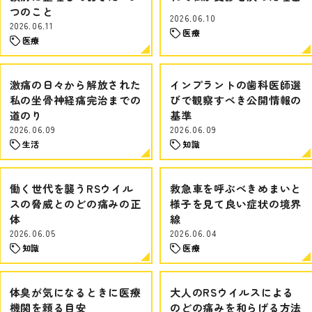
つのこと
2026.06.10
2026.06.11
医療
医療
激痛の日々から解放された
インプラントの歯科医師選
私の坐骨神経痛完治までの
びで観察すべき公開情報の
道のり
基準
2026.06.09
2026.06.09
生活
知識
働く世代を襲うRSウイル
救急車を呼ぶべきめまいと
スの脅威とのどの痛みの正
様子を見て良い症状の境界
体
線
2026.06.05
2026.06.04
知識
医療
体臭が気になるときに医療
大人のRSウイルスによる
機関を頼る目安
のどの痛みを和らげる方法