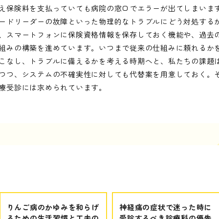
え保険料を支払っていても病院の窓口でエラーが出てしまいま
ードリーダーの故障といった物理的なトラブルにどう対処する
、スマートフォンに保険資格情報を保存しておく機能や、過去
組みの構築を進めています。いつまで従来の仕組みに頼れるか
こなし、トラブルに備えるかを考える時期へと、私たちの課題
つつ、システムの不確実性に対しても代替案を用意しておく。
療受診には求められています。
りんご病のかゆみを和らげ
神経痛の症状で迷った時に
るための生活習慣と工夫の
受診するべき診療科の優先