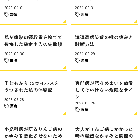
2026.06.01
2026.05.31
知識
医療
私が病院の領収書を捨てて
溶連菌感染症の喉の痛みと
後悔した確定申告の失敗談
診断方法
2026.05.30
2026.05.29
生活
医療
子どもからRSウイルスを
専門医が語るめまいを放置
うつされた私の体験記
してはいけない危険なサイ
ン
2026.05.28
2026.05.28
医療
医療
小児科医が語るりんご病の
大人がりんご病にかかった
かゆみを悪化させないため
時の猛烈なかゆみと関節の