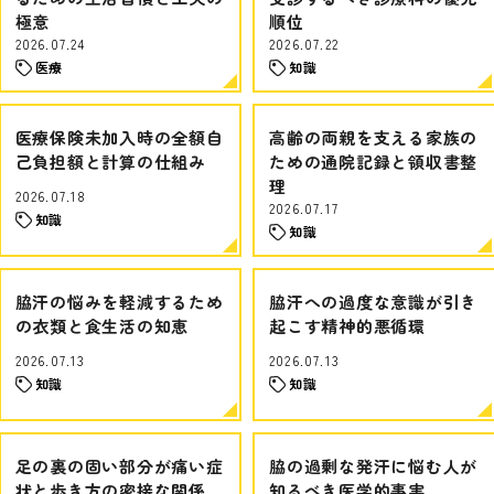
極意
順位
2026.07.24
2026.07.22
医療
知識
医療保険未加入時の全額自
高齢の両親を支える家族の
己負担額と計算の仕組み
ための通院記録と領収書整
理
2026.07.18
2026.07.17
知識
知識
脇汗の悩みを軽減するため
脇汗への過度な意識が引き
の衣類と食生活の知恵
起こす精神的悪循環
2026.07.13
2026.07.13
知識
知識
足の裏の固い部分が痛い症
脇の過剰な発汗に悩む人が
状と歩き方の密接な関係
知るべき医学的事実