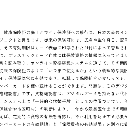
、健康保険証の廃止とマイナ保険証への移行は、日本の公共イ
ジェクトと言えます。従来の保険証には、氏名や生年月日、記
、その有効期限はカード表面に印字された日付によって管理さ
は、プラスチックカード自体には保険資格の情報は入っていま
書を読み取り、オンライン資格確認システムを通じて、その瞬
従来の保険証のように「いつまで使えるか」という物理的な期
イナ保険証は常に有効であり、転職して保険組合が変わっても
ンバーカードを使い続けることができます。問題は、このデジ
格確認書」です。資格確認書は、デジタルデータを持たない代
、システム上は「一時的な代替手段」としての位置づけです。
保組合や市区町村）の判断により、一年から最長五年までの範
えば、定期的に資格の有無を確認し、不正利用を防止する必要
ンバーカードの有効期限」と「保険資格の有効期限」を別々に