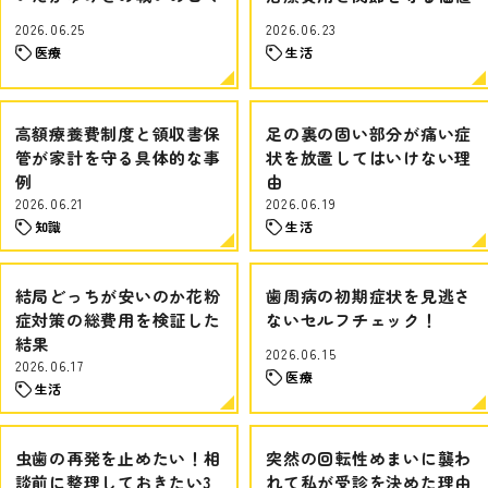
2026.06.25
2026.06.23
医療
生活
高額療養費制度と領収書保
足の裏の固い部分が痛い症
管が家計を守る具体的な事
状を放置してはいけない理
例
由
2026.06.21
2026.06.19
知識
生活
結局どっちが安いのか花粉
歯周病の初期症状を見逃さ
症対策の総費用を検証した
ないセルフチェック！
結果
2026.06.15
2026.06.17
医療
生活
虫歯の再発を止めたい！相
突然の回転性めまいに襲わ
談前に整理しておきたい3
れて私が受診を決めた理由