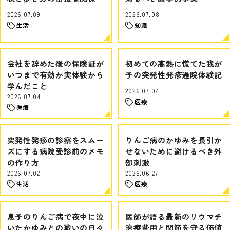
2026.07.09
2026.07.08
生活
知識
会社を辞めた後の保険証が
初めての高熱に慌てた我が
いつまで有効か実体験から
子の突発性発疹通院体験記
学んだこと
2026.07.04
2026.07.04
医療
医療
突発性発疹の診察をスムー
りんご病のかゆみを長引か
ズにする病院受診前のメモ
せないために避けるべき外
の作り方
部刺激
2026.07.02
2026.06.27
生活
医療
息子のりんご病で夜中に泣
医師が語る最新のリウマチ
いたかゆみとの戦いの日々
治療費用と関節を守る価値